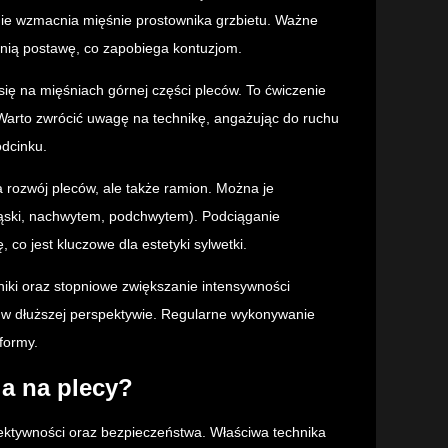
ie wzmacnia mięśnie prostownika grzbietu. Ważne
dnią postawę, co zapobiega kontuzjom.
e się na mięśniach górnej części pleców. To ćwiczenie
 Warto zwrócić uwagę na technikę, angażując do ruchu
odcinku.
na rozwój pleców, ale także ramion. Można je
ąski, nachwytem, podchwytem). Podciąganie
 co jest kluczowe dla estetyki sylwetki.
niki oraz stopniowe zwiększanie intensywności
kty w dłuższej perspektywie. Regularne wykonywanie
 formy.
a na plecy?
fektywności oraz bezpieczeństwa. Właściwa technika