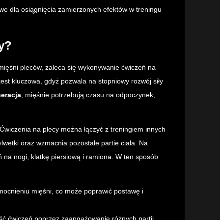
owe dla osiągnięcia zamierzonych efektów w treningu
y?
 mięśni pleców, zaleca się wykonywanie ćwiczeń na
jest kluczowa, gdyż pozwala na stopniowy rozwój siły
eracja
; mięśnie potrzebują czasu na odpoczynek,
wiczenia na plecy można łączyć z treningiem innych
wetki oraz wzmacnia pozostałe partie ciała. Na
 na nogi, klatkę piersiową i ramiona. W ten sposób
mocnieniu mięśni, co może poprawić postawę i
ć ćwiczeń poprzez zaangażowanie różnych partii