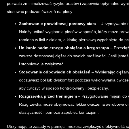
pozwala zminimalizować ryzyko urazów i zapewnia optymalne wynik
stosować podczas ćwiczeń na plecy:
Zachowanie prawidłowej postawy ciała
– Utrzymywanie neu
Należy unikać wyginania pleców w sposób, który może prowa
ramiona w linii z ciałem, a klatkę piersiową wypchniętą do p
Unikanie nadmiernego obciążania kręgosłupa
– Przeciąż
zawsze dostosowuj ciężar do swoich możliwości. Jeśli jeste
i stopniowo je zwiększać.
Stosowanie odpowiednich obciążeń
– Wybierając ciężary,
odczuwasz ból lub dyskomfort podczas wykonywania ćwiczeń,
aby ćwiczyć w sposób kontrolowany i bezpieczny.
Rozgrzewka przed treningiem
– Przygotowanie mięśni do w
Rozgrzewka może obejmować lekkie ćwiczenia aerobowe ora
elastyczność i pomoże zapobiec kontuzjom.
Utrzymując te zasady w pamięci, możesz zwiększyć efektywność s