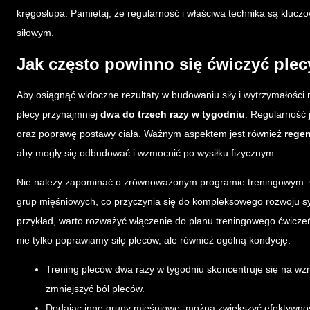
kręgosłupa. Pamiętaj, że regularność i właściwa technika są klucz
siłowym.
Jak często powinno się ćwiczyć plec
Aby osiągnąć widoczne rezultaty w budowaniu siły i wytrzymałości
plecy przynajmniej
dwa do trzech razy w tygodniu
. Regularność 
oraz poprawę postawy ciała. Ważnym aspektem jest również
regen
aby mogły się odbudować i wzmocnić po wysiłku fizycznym.
Nie należy zapominać o zrównoważonym programie treningowym. Ć
grup mięśniowych, co przyczynia się do kompleksowego rozwoju syl
przykład, warto rozważyć włączenie do planu treningowego ćwiczeń
nie tylko poprawiamy siłę pleców, ale również ogólną kondycję.
Trening pleców dwa razy w tygodniu skoncentruje się na wz
zmniejszyć ból pleców.
Dodając inne grupy mięśniowe, można zwiększyć efektywnoś