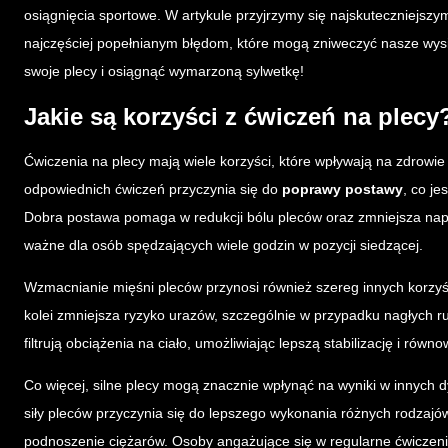
osiągnięcia sportowe. W artykule przyjrzymy się najskuteczniejs
najczęściej popełnianym błędom, które mogą zniweczyć nasze wysi
swoje plecy i osiągnąć wymarzoną sylwetkę!
Jakie są korzyści z ćwiczeń na plecy
Ćwiczenia na plecy mają wiele korzyści, które wpływają na zdrow
odpowiednich ćwiczeń przyczynia się do
poprawy postawy
, co j
Dobra postawa pomaga w redukcji bólu pleców oraz zmniejsza napięc
ważne dla osób spędzających wiele godzin w pozycji siedzącej.
Wzmacnianie mięśni pleców przynosi również szereg innych korzyśc
kolei zmniejsza ryzyko urazów, szczególnie w przypadku nagłych 
filtrują obciążenia na ciało, umożliwiając lepszą stabilizację i ró
Co więcej, silne plecy mogą znacznie wpłynąć na wyniki w innych 
siły pleców przyczynia się do lepszego wykonania różnych rodzajów
podnoszenie ciężarów. Osoby angażujące się w regularne ćwicze