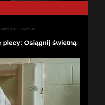
iągnij świetną sylwetkę
 plecy: Osiągnij świetną