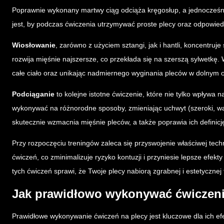
Poprawnie wykonany martwy ciąg odciąża kręgosłup, a jednocześn
jest, by podczas ćwiczenia utrzymywać proste plecy oraz odpowie
Wiosłowanie
, zarówno z użyciem sztangi, jak i hantli, koncentruj
rozwija mięśnie najszersze, co przekłada się na szerszą sylwetkę.
całe ciało oraz unikając nadmiernego wyginania pleców w dolnym 
Podciąganie
to kolejne istotne ćwiczenie, które nie tylko wpływa 
wykonywać na różnorodne sposoby, zmieniając uchwyt (szeroki, w
skutecznie wzmacnia mięśnie pleców, a także poprawia ich definicję,
Przy rozpoczęciu treningów zaleca się przyswojenie właściwej tech
ćwiczeń, co zminimalizuje ryzyko kontuzji i przyniesie lepsze efe
tych ćwiczeń sprawi, że Twoje plecy nabiorą zgrabnej i estetycznej
Jak prawidłowo wykonywać ćwiczeni
Prawidłowe wykonywanie ćwiczeń na plecy jest kluczowe dla ich e