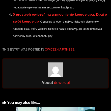
codzienność wielu z nas, ale długie godziny spędzone w jednej pozycji mogą
negatywnie wpływać na nasze zdrowie. Napięcia...
5 prostych ćwiczeń na wzmocnienie kręgosłupa: Dbaj o
swój kręgosłup
Kręgosłup to jeden z najważniejszych elementów
naszego ciała, który wspiera nie tylko naszą postawę, ale także umożliwia
codzienny ruch. W czasach, gdy...
THIS ENTRY WAS POSTED IN
ĆWICZENIA FITNESS
.
About
dewes.pl
You may also like...