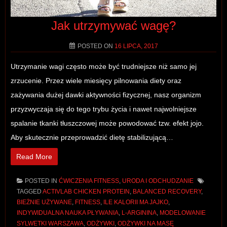
Jak utrzymywać wagę?
POSTED ON
16 LIPCA, 2017
Utrzymanie wagi często może być trudniejsze niż samo jej
zrzucenie. Przez wiele miesięcy pilnowania diety oraz
zażywania dużej dawki aktywności fizycznej, nasz organizm
przyzwyczaja się do tego trybu życia i nawet najwolniejsze
spalanie tkanki tłuszczowej może powodować tzw. efekt jojo.
Aby skutecznie przeprowadzić dietę stabilizującą…
Read More
POSTED IN
ĆWICZENIA FITNESS
,
URODA I ODCHUDZANIE
TAGGED
ACTIVLAB CHICKEN PROTEIN
,
BALANCED RECOVERY
,
BIEŻNIE UŻYWANE
,
FITNESS
,
ILE KALORII MA JAJKO
,
INDYWIDUALNA NAUKA PŁYWANIA
,
L-ARGININA
,
MODELOWANIE
SYLWETKI WARSZAWA
,
ODŻYWKI
,
ODŻYWKI NA MASĘ