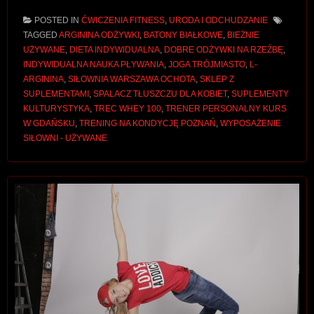
POSTED IN
ĆWICZENIA FITNESS
,
URODA I ODCHUDZANIE
TAGGED
ARGININA ODŻYWKI
,
BATONY BIAŁKOWE
,
BIEŻNIE
UŻYWANE
,
DIETA INDYWIDUALNA
,
DOBRE ODŻYWKI NA RZEŹBĘ
,
INDYWIDUALNA NAUKA PŁYWANIA
,
JOGA TRÓJMIASTO
,
L-
ARGININA
,
SIŁOWNIA WARSZAWA OCHOTA
,
SKLEP Z
SUPLEMENTAMI
,
SPALACZ TŁUSZCZU DLA KOBIET
,
SUPLEMENTY
KULTURYSTYKA
,
TREC WHEY 100
,
TRENER PERSONALNY KURS
W GDAŃSKU
,
TRENING NA KONDYCJĘ POZNAŃ
,
WYPOSAŻENIE
SIŁOWNI - UŻYWANE