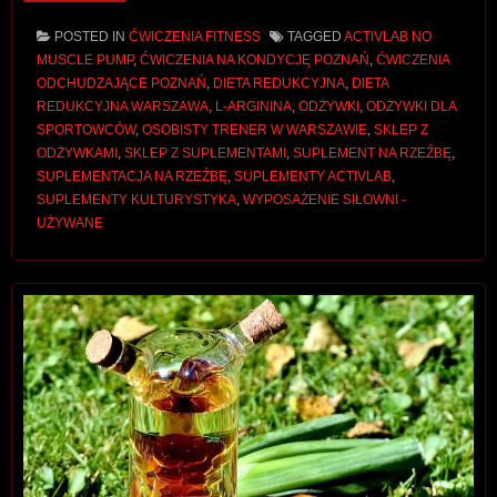
POSTED IN
ĆWICZENIA FITNESS
TAGGED
ACTIVLAB NO
MUSCLE PUMP
,
ĆWICZENIA NA KONDYCJĘ POZNAŃ
,
ĆWICZENIA
ODCHUDZAJĄCE POZNAŃ
,
DIETA REDUKCYJNA
,
DIETA
REDUKCYJNA WARSZAWA
,
L-ARGININA
,
ODŻYWKI
,
ODŻYWKI DLA
SPORTOWCÓW
,
OSOBISTY TRENER W WARSZAWIE
,
SKLEP Z
ODŻYWKAMI
,
SKLEP Z SUPLEMENTAMI
,
SUPLEMENT NA RZEŹBĘ
,
SUPLEMENTACJA NA RZEŹBĘ
,
SUPLEMENTY ACTIVLAB
,
SUPLEMENTY KULTURYSTYKA
,
WYPOSAŻENIE SIŁOWNI -
UŻYWANE