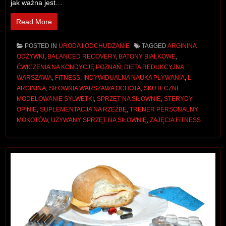
jak ważna jest…
Read More
POSTED IN
URODA I ODCHUDZANIE
TAGGED
ARGININA
ODŻYWKI
,
BALANCED RECOVERY
,
BATONY BIAŁKOWE
,
ĆWICZENIA NA KONDYCJĘ POZNAŃ
,
DIETA REDUKCYJNA
WARSZAWA
,
FITNESS
,
INDYWIDUALNA NAUKA PŁYWANIA
,
L-
ARGININA
,
SIŁOWNIA WARSZAWA OCHOTA
,
SKUTECZNE
MODELOWANIE SYLWETKI
,
SPRZĘT NA SIŁOWNIE
,
STERYDY
OPINIE
,
SUPLEMENTACJA NA RZEŹBĘ
,
TRENER PERSONALNY
MOKOTÓW
,
UŻYWANY SPRZĘT NA SIŁOWNIĘ
,
ZAJĘCIA FITNESS