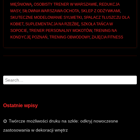
MIĘŚNIOWĄ
,
OSOBISTY TRENER W WARSZAWIE
,
REDUKCJA
MASY
,
SIŁOWNIA WARSZAWA OCHOTA
,
SKLEP Z ODŻYWKAMI
,
SKUTECZNE MODELOWANIE SYLWETKI
,
SPALACZ TŁUSZCZU DLA
KOBIET
,
SUPLEMENTACJA NA RZEŹBĘ
,
SZKOŁA TAŃCA W
SOPOCIE
,
TRENER PERSONALNY MOKOTÓW
,
TRENING NA
KONDYCJĘ POZNAŃ
,
TRENING OBWODOWY
,
ZAJĘCIA FITNESS
Post navigation
Search
Ostatnie wpisy
Twórcze możliwości druku na szkle: odkryj nowoczesne
zastosowania w dekoracji wnętrz