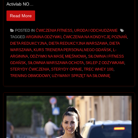
Activlab NO…
Read More
POSTED IN
ĆWICZENIA FITNESS
,
URODA I ODCHUDZANIE
TAGGED
ARGININA ODŻYWKI
,
ĆWICZENIA NA KONDYCJĘ POZNAŃ
,
DIETA REDUKCYJNA
,
DIETA REDUKCYJNA WARSZAWA
,
DIETA
WARSZAWA
,
KURS TRENERA PERSONALNEGO GDAŃSK
,
L-
ARGININA
,
ODŻYWKI NA MASĘ MIĘŚNIOWĄ
,
SIŁOWNIA I FITNESS
GDAŃSK
,
SIŁOWNIA WARSZAWA OCHOTA
,
SKLEP Z ODŻYWKAMI
,
STERYDY ĆWICZENIA
,
STERYDY OPINIE
,
TREC WHEY 100
,
TRENING OBWODOWY
,
UŻYWANY SPRZĘT NA SIŁOWNIĘ