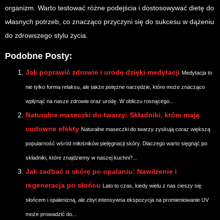
organizm. Warto testować różne podejścia i dostosowywać dietę do
własnych potrzeb, co znacząco przyczyni się do sukcesu w dążeniu
do zdrowszego stylu życia.
Podobne Posty:
Jak poprawić zdrowie i urodę dzięki medytacji
Medytacja to
nie tylko forma relaksu, ale także potężne narzędzie, które może znacząco
wpłynąć na nasze zdrowie oraz urodę. W obliczu rosnącego...
Naturalne maseczki do twarzy: Składniki, które mają
cudowne efekty
Naturalne maseczki do twarzy zyskują coraz większą
popularność wśród miłośników pielęgnacji skóry. Dlaczego warto sięgnąć po
składniki, które znajdziemy w naszej kuchni?...
Jak zadbać o skórę po opalaniu: Nawilżenie i
regeneracja po słońcu
Lato to czas, kiedy wielu z nas cieszy się
słońcem i opalenizną, ale zbyt intensywna ekspozycja na promieniowanie UV
może prowadzić do...