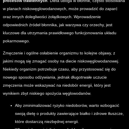
procesów trawiennych
. Dieta uboga w błonnik, często stosowana
w planach niskowęglowodanowych, może prowadzić do zaparć
oraz innych dolegliwości żołądkowych. Wprowadzenie
odpowiednich źródeł błonnika, jak warzywa czy orzechy, jest
kluczowe dla utrzymania prawidłowego funkcjonowania układu
pokarmowego.
Zmęczenie i ogólne osłabienie organizmu to kolejne objawy, z
jakimi mogą się zmagać osoby na diecie niskowęglowodanowej.
Niekiedy organizm potrzebuje czasu, aby przystosować się do
nowego sposobu odżywiania, jednak długotrwałe uczucie
zmęczenia może wskazywać na niedobór energii, który jest
wynikiem zbyt niskiego spożycia węglowodanów.
Aby zminimalizować ryzyko niedoborów, warto wzbogacić
swoją dietę o produkty zawierające białko i zdrowe tłuszcze,
które dostarczą niezbędnej energii.