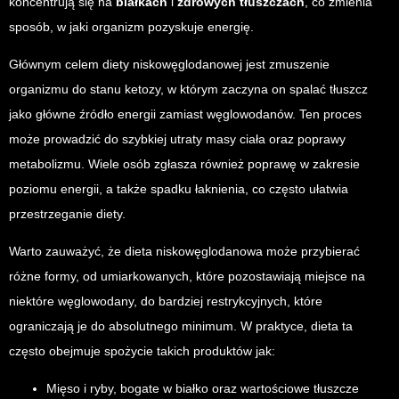
koncentrują się na
białkach
i
zdrowych tłuszczach
, co zmienia
sposób, w jaki organizm pozyskuje energię.
Głównym celem diety niskowęglodanowej jest zmuszenie
organizmu do stanu ketozy, w którym zaczyna on spalać tłuszcz
jako główne źródło energii zamiast węglowodanów. Ten proces
może prowadzić do szybkiej utraty masy ciała oraz poprawy
metabolizmu. Wiele osób zgłasza również poprawę w zakresie
poziomu energii, a także spadku łaknienia, co często ułatwia
przestrzeganie diety.
Warto zauważyć, że dieta niskowęglodanowa może przybierać
różne formy, od umiarkowanych, które pozostawiają miejsce na
niektóre węglowodany, do bardziej restrykcyjnych, które
ograniczają je do absolutnego minimum. W praktyce, dieta ta
często obejmuje spożycie takich produktów jak:
Mięso i ryby, bogate w białko oraz wartościowe tłuszcze