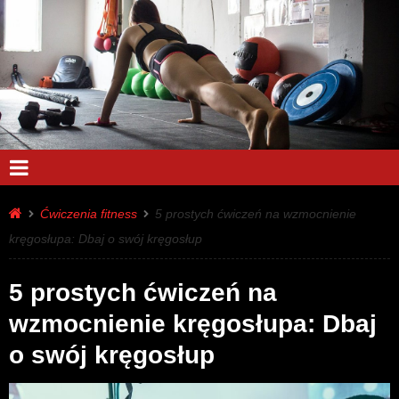
Ćwiczenia fitness
5 prostych ćwiczeń na wzmocnienie
kręgosłupa: Dbaj o swój kręgosłup
5 prostych ćwiczeń na
wzmocnienie kręgosłupa: Dbaj
o swój kręgosłup