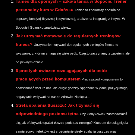
Taniec dla opornych – szkoła tańca w Sopocie. Trener
personalny kurs w Gdańsku
Taniec to znakomity sposób na
poprawę kondycji fizycznej i psychicznej, a także na integrację z innymi. W
Sopocie i Gdańsku znajdziesz wiele...
Jak utrzymać motywację do regularnych treningów
fitness?
Utrzymanie motywacji do regularnych treningów fitness to
wyzwanie, z którym zmaga się wiele osób. Często zaczynamy z zapałem, ale
po pewnym czasie...
6 prostych ćwiczeń rozciągających dla osób
pracujących przed komputerem
Praca przed komputerem to
codzienność wielu z nas, ale długie godziny spędzone w jednej pozycji mogą
negatywnie wpływać na nasze zdrowie. Napięcia...
Strefa spalania tłuszczu: Jak trzymać się
odpowiedniego poziomu tętna
Czy kiedykolwiek zastanawiałeś
się, jak efektywnie spalać tłuszcz podczas treningu? Kluczem do osiągnięcia
zamierzonych efektów jest zrozumienie strefy spalania tłuszczu oraz