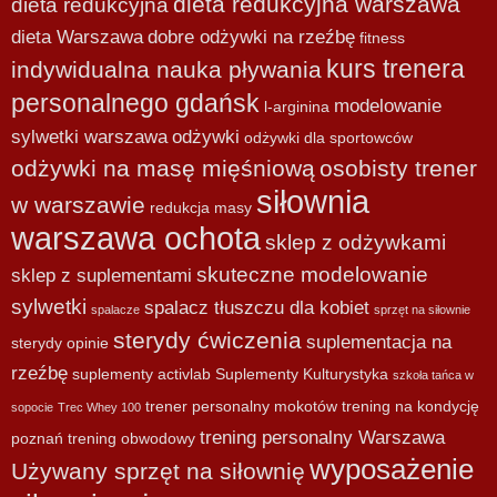
dieta redukcyjna warszawa
dieta redukcyjna
dieta Warszawa
dobre odżywki na rzeźbę
fitness
kurs trenera
indywidualna nauka pływania
personalnego gdańsk
modelowanie
l-arginina
sylwetki warszawa
odżywki
odżywki dla sportowców
odżywki na masę mięśniową
osobisty trener
siłownia
w warszawie
redukcja masy
warszawa ochota
sklep z odżywkami
skuteczne modelowanie
sklep z suplementami
sylwetki
spalacz tłuszczu dla kobiet
spalacze
sprzęt na siłownie
sterydy ćwiczenia
suplementacja na
sterydy opinie
rzeźbę
suplementy activlab
Suplementy Kulturystyka
szkoła tańca w
trener personalny mokotów
trening na kondycję
sopocie
Trec Whey 100
trening personalny Warszawa
poznań
trening obwodowy
wyposażenie
Używany sprzęt na siłownię