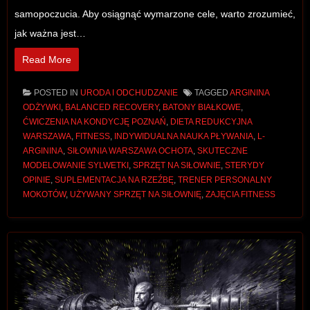
samopoczucia. Aby osiągnąć wymarzone cele, warto zrozumieć,
jak ważna jest…
Read More
POSTED IN
URODA I ODCHUDZANIE
TAGGED
ARGININA
ODŻYWKI
,
BALANCED RECOVERY
,
BATONY BIAŁKOWE
,
ĆWICZENIA NA KONDYCJĘ POZNAŃ
,
DIETA REDUKCYJNA
WARSZAWA
,
FITNESS
,
INDYWIDUALNA NAUKA PŁYWANIA
,
L-
ARGININA
,
SIŁOWNIA WARSZAWA OCHOTA
,
SKUTECZNE
MODELOWANIE SYLWETKI
,
SPRZĘT NA SIŁOWNIE
,
STERYDY
OPINIE
,
SUPLEMENTACJA NA RZEŹBĘ
,
TRENER PERSONALNY
MOKOTÓW
,
UŻYWANY SPRZĘT NA SIŁOWNIĘ
,
ZAJĘCIA FITNESS