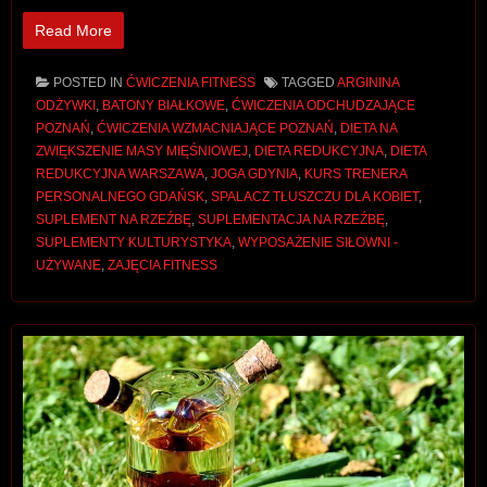
Read More
POSTED IN
ĆWICZENIA FITNESS
TAGGED
ARGININA
ODŻYWKI
,
BATONY BIAŁKOWE
,
ĆWICZENIA ODCHUDZAJĄCE
POZNAŃ
,
ĆWICZENIA WZMACNIAJĄCE POZNAŃ
,
DIETA NA
ZWIĘKSZENIE MASY MIĘŚNIOWEJ
,
DIETA REDUKCYJNA
,
DIETA
REDUKCYJNA WARSZAWA
,
JOGA GDYNIA
,
KURS TRENERA
PERSONALNEGO GDAŃSK
,
SPALACZ TŁUSZCZU DLA KOBIET
,
SUPLEMENT NA RZEŹBĘ
,
SUPLEMENTACJA NA RZEŹBĘ
,
SUPLEMENTY KULTURYSTYKA
,
WYPOSAŻENIE SIŁOWNI -
UŻYWANE
,
ZAJĘCIA FITNESS