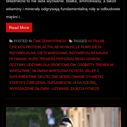
składników to nie lada wyzwanie. Białka, aminokwasy, a także
witaminy i minerały odgrywają fundamentalną rolę w odbudowie
mięśni i…
Read More
POSTED IN
ĆWICZENIA FITNESS
TAGGED
ACTIVLAB
CHICKEN PROTEIN
,
ACTIVLAB NO MUSCLE PUMP
,
DIETA
INDYWIDUALNA
,
DIETA WARSZAWA
,
INDYWIDUALNA NAUKA
PŁYWANIA
,
KURS TRENERA PERSONALNEGO GDAŃSK
,
ODŻYWKI
,
ODŻYWKI DLA SPORTOWCÓW
,
OSOBISTY TRENER W
WARSZAWIE
,
SIŁOWNIA WARSZAWA OCHOTA
,
SKLEP Z
SUPLEMENTAMI
,
SKUTECZNE MODELOWANIE SYLWETKI
,
STERYDY ĆWICZENIA
,
SUPLEMENTACJA NA RZEŹBĘ
,
WYPOSAŻENIE SIŁOWNI - UŻYWANE
,
ZAJĘCIA FITNESS