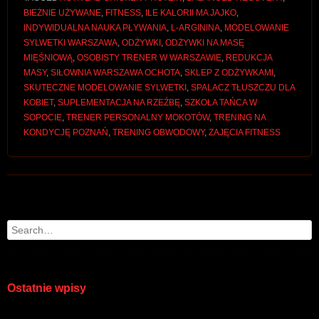
BIEŻNIE UŻYWANE
,
FITNESS
,
ILE KALORII MA JAJKO
,
INDYWIDUALNA NAUKA PŁYWANIA
,
L-ARGININA
,
MODELOWANIE
SYLWETKI WARSZAWA
,
ODŻYWKI
,
ODŻYWKI NA MASĘ
MIĘŚNIOWĄ
,
OSOBISTY TRENER W WARSZAWIE
,
REDUKCJA
MASY
,
SIŁOWNIA WARSZAWA OCHOTA
,
SKLEP Z ODŻYWKAMI
,
SKUTECZNE MODELOWANIE SYLWETKI
,
SPALACZ TŁUSZCZU DLA
KOBIET
,
SUPLEMENTACJA NA RZEŹBĘ
,
SZKOŁA TAŃCA W
SOPOCIE
,
TRENER PERSONALNY MOKOTÓW
,
TRENING NA
KONDYCJĘ POZNAŃ
,
TRENING OBWODOWY
,
ZAJĘCIA FITNESS
Post navigation
Search
Ostatnie wpisy