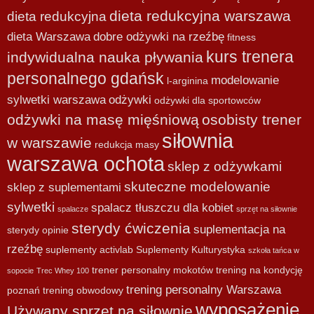
dieta redukcyjna warszawa
dieta redukcyjna
dieta Warszawa
dobre odżywki na rzeźbę
fitness
kurs trenera
indywidualna nauka pływania
personalnego gdańsk
modelowanie
l-arginina
sylwetki warszawa
odżywki
odżywki dla sportowców
odżywki na masę mięśniową
osobisty trener
siłownia
w warszawie
redukcja masy
warszawa ochota
sklep z odżywkami
skuteczne modelowanie
sklep z suplementami
sylwetki
spalacz tłuszczu dla kobiet
spalacze
sprzęt na siłownie
sterydy ćwiczenia
suplementacja na
sterydy opinie
rzeźbę
suplementy activlab
Suplementy Kulturystyka
szkoła tańca w
trener personalny mokotów
trening na kondycję
sopocie
Trec Whey 100
trening personalny Warszawa
poznań
trening obwodowy
wyposażenie
Używany sprzęt na siłownię