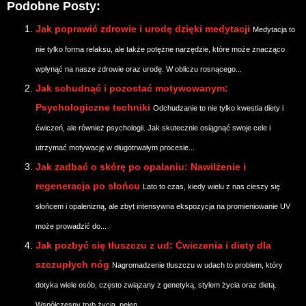
Podobne Posty:
Jak poprawić zdrowie i urodę dzięki medytacji
Medytacja to
nie tylko forma relaksu, ale także potężne narzędzie, które może znacząco
wpłynąć na nasze zdrowie oraz urodę. W obliczu rosnącego...
Jak schudnąć i pozostać motywowanym:
Psychologiczne techniki
Odchudzanie to nie tylko kwestia diety i
ćwiczeń, ale również psychologii. Jak skutecznie osiągnąć swoje cele i
utrzymać motywację w długotrwałym procesie...
Jak zadbać o skórę po opalaniu: Nawilżenie i
regeneracja po słońcu
Lato to czas, kiedy wielu z nas cieszy się
słońcem i opalenizną, ale zbyt intensywna ekspozycja na promieniowanie UV
może prowadzić do...
Jak pozbyć się tłuszczu z ud: Ćwiczenia i diety dla
szczupłych nóg
Nagromadzenie tłuszczu w udach to problem, który
dotyka wiele osób, często związany z genetyką, stylem życia oraz dietą.
Współczesny tryb życia, pełen...