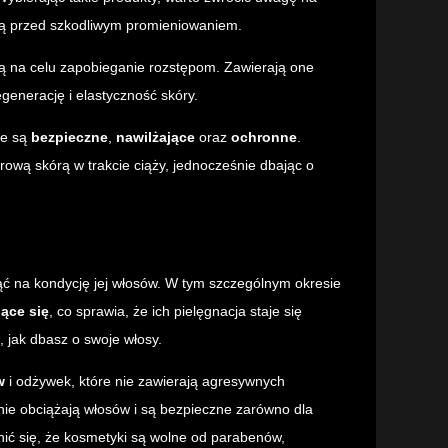
ronią przed szkodliwym promieniowaniem.
ją na celu zapobieganie rozstępom. Zawierają one
egenerację i elastyczność skóry.
re są
bezpieczne
,
nawilżające
oraz
ochronne
.
ową skórą w trakcie ciąży, jednocześnie dbając o
ąć na kondycję jej włosów. W tym szczególnym okresie
jące się
, co sprawia, że ich pielęgnacja staje się
 jak dbasz o swoje włosy.
w
i odżywek, które nie zawierają agresywnych
nie obciążają włosów i są bezpieczne zarówno dla
ewnić się, że kosmetyki są wolne od parabenów,