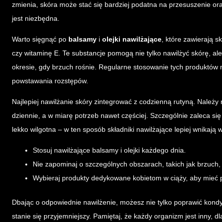
zmienia, skóra może stać się bardziej podatna na przesuszenie or
jest niezbędna.
Warto sięgnąć po
balsamy
i
olejki nawilżające
, które zawierają s
czy witaminę E. Te substancje pomogą nie tylko nawilżyć skórę, ale 
okresie, gdy brzuch rośnie. Regularne stosowanie tych produktów
powstawania rozstępów.
Najlepiej nawilżanie skóry zintegrować z codzienną rutyną. Należy
dziennie, a w miarę potrzeb nawet częściej. Szczególnie zaleca się 
lekko wilgotna – w ten sposób składniki nawilżające lepiej wnikają w 
Stosuj nawilżające balsamy i olejki każdego dnia.
Nie zapominaj o szczególnych obszarach, takich jak brzuch, p
Wybieraj produkty dedykowane kobietom w ciąży, aby mieć 
Dbając o odpowiednie nawilżenie, możesz nie tylko poprawić kondyc
stanie się przyjemniejszy. Pamiętaj, że każdy organizm jest inny, d