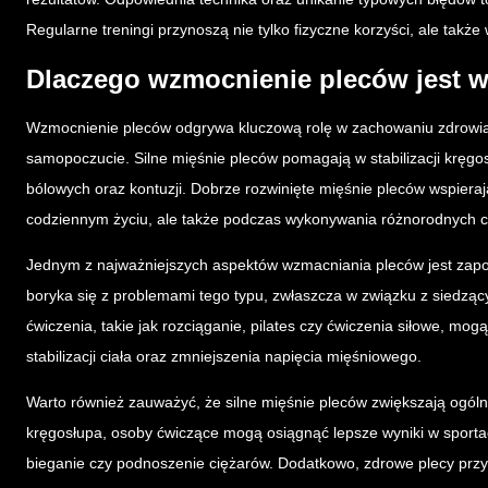
Regularne treningi przynoszą nie tylko fizyczne korzyści, ale takż
Dlaczego wzmocnienie pleców jest w
Wzmocnienie pleców odgrywa kluczową rolę w zachowaniu zdrowia
samopoczucie. Silne mięśnie pleców pomagają w stabilizacji kręgosł
bólowych oraz kontuzji. Dobrze rozwinięte mięśnie pleców wspierają 
codziennym życiu, ale także podczas wykonywania różnorodnych c
Jednym z najważniejszych aspektów wzmacniania pleców jest zapo
boryka się z problemami tego typu, zwłaszcza w związku z siedzący
ćwiczenia, takie jak rozciąganie, pilates czy ćwiczenia siłowe, mogą
stabilizacji ciała oraz zmniejszenia napięcia mięśniowego.
Warto również zauważyć, że silne mięśnie pleców zwiększają ogól
kręgosłupa, osoby ćwiczące mogą osiągnąć lepsze wyniki w sportac
bieganie czy podnoszenie ciężarów. Dodatkowo, zdrowe plecy przyc