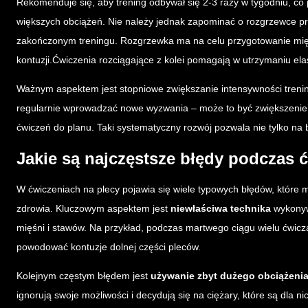
Rekomenduje się, aby trening odbywał się 2-3 razy w tygodniu, 
większych obciążeń. Nie należy jednak zapominać o rozgrzewce pr
zakończonym treningu. Rozgrzewka ma na celu przygotowanie mięś
kontuzji.Ćwiczenia rozciągające z kolei pomagają w utrzymaniu ela
Ważnym aspektem jest stopniowe zwiększanie intensywności trenin
regularnie wprowadzać nowe wyzwania – może to być zwiększenie 
ćwiczeń do planu. Taki systematyczny rozwój pozwala nie tylko na b
Jakie są najczęstsze błędy podczas 
W ćwiczeniach na plecy pojawia się wiele typowych błędów, któr
zdrowia. Kluczowym aspektem jest
niewłaściwa technika
wykonyw
mięśni i stawów. Na przykład, podczas martwego ciągu wielu ćwicz
powodować kontuzje dolnej części pleców.
Kolejnym częstym błędem jest
używanie zbyt dużego obciążeni
ignorują swoje możliwości i decydują się na ciężary, które są dla 