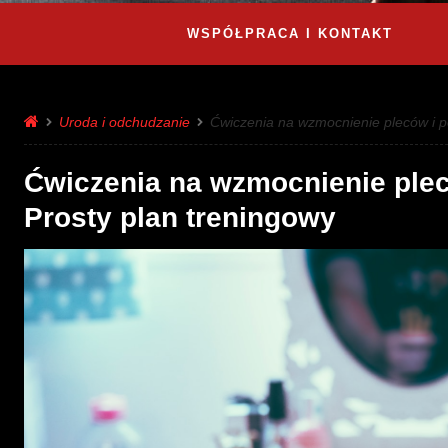
WSPÓŁPRACA I KONTAKT
Uroda i odchudzanie
Ćwiczenia na wzmocnienie pleców i p
Ćwiczenia na wzmocnienie ple
Prosty plan treningowy