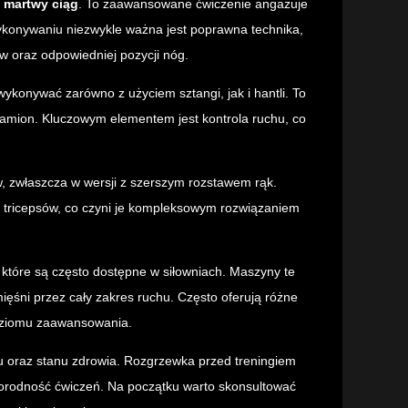
t
martwy ciąg
. To zaawansowane ćwiczenie angażuje
 wykonywaniu niezwykle ważna jest poprawna technika,
w oraz odpowiedniej pozycji nóg.
wykonywać zarówno z użyciem sztangi, jak i hantli. To
ramion. Kluczowym elementem jest kontrola ruchu, co
 zwłaszcza w wersji z szerszym rozstawem rąk.
az tricepsów, co czyni je kompleksowym rozwiązaniem
, które są często dostępne w siłowniach. Maszyny te
ięśni przez cały zakres ruchu. Często oferują różne
poziomu zaawansowania.
u oraz stanu zdrowia. Rozgrzewka przed treningiem
norodność ćwiczeń. Na początku warto skonsultować