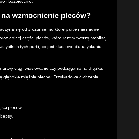
wo i bezpiecznie.
y na wzmocnienie pleców?
czyna się od zrozumienia, które partie mięśniowe
raz dolnej części pleców, które razem tworzą stabilną
ystkich tych partii, co jest kluczowe dla uzyskania
k martwy ciąg, wiosłowanie czy podciąganie na drążku,
ają głębokie mięśnie pleców. Przykładowe ćwiczenia
ęści pleców.
icepsy.