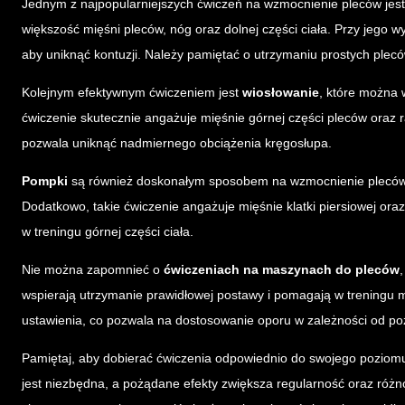
Jednym z najpopularniejszych ćwiczeń na wzmocnienie pleców jes
większość mięśni pleców, nóg oraz dolnej części ciała. Przy jego
aby uniknąć kontuzji. Należy pamiętać o utrzymaniu prostych plecó
Kolejnym efektywnym ćwiczeniem jest
wiosłowanie
, które można 
ćwiczenie skutecznie angażuje mięśnie górnej części pleców oraz 
pozwala uniknąć nadmiernego obciążenia kręgosłupa.
Pompki
są również doskonałym sposobem na wzmocnienie pleców,
Dodatkowo, takie ćwiczenie angażuje mięśnie klatki piersiowej or
w treningu górnej części ciała.
Nie można zapomnieć o
ćwiczeniach na maszynach do pleców
wspierają utrzymanie prawidłowej postawy i pomagają w treningu m
ustawienia, co pozwala na dostosowanie oporu w zależności od 
Pamiętaj, aby dobierać ćwiczenia odpowiednio do swojego poziom
jest niezbędna, a pożądane efekty zwiększa regularność oraz róż