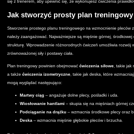
się z trenerem, aby upewnić się, że wykonujesz ćwiczenia prawidło
Jak stworzyć prosty plan treningow
Stworzenie prostego planu treningowego na wzmocnienie pleców za
należy zaangażować. Najważniejsze są mięśnie górnej, środkowej o
strukturę. Wprowadzenie różnorodnych ćwiczeń umożliwia rozwój wsz
zrównoważonej siły i postawy ciała.
Plan treningowy powinien obejmować
ćwiczenia siłowe
, takie ja
a także
ćwiczenia izometryczne
, takie jak deska, które wzmacni
mogą wyglądać następująco:
Martwy ciąg
– angażuje dolne plecy, pośladki i uda.
Wiosłowanie hantlami
– skupia się na mięśniach górnej cz
Podciąganie na drążku
– wzmacnia środkowe plecy oraz b
Deska
– wzmacnia mięśnie głębokie pleców i brzucha.