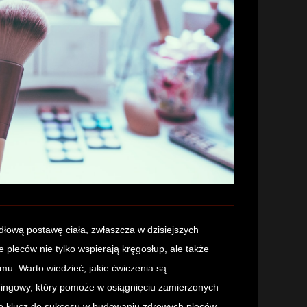
łową postawę ciała, zwłaszcza w dzisiejszych
e pleców nie tylko wspierają kręgosłup, ale także
mu. Warto wiedzieć, jakie ćwiczenia są
eningowy, który pomoże w osiągnięciu zamierzonych
to klucz do sukcesu w budowaniu zdrowych pleców.