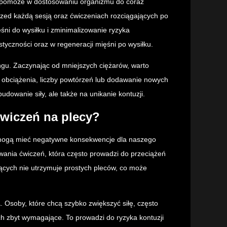
co pomoże w dostosowaniu organizmu do coraz
zed każdą sesją oraz ćwiczeniach rozciągających po
ni do wysiłku i zminimalizowanie ryzyka
styczności oraz w regeneracji mięśni po wysiłku.
gu. Zaczynając od mniejszych ciężarów, warto
obciążenia, liczby powtórzeń lub dodawanie nowych
udowanie siły, ale także na unikanie kontuzji.
ćwiczeń na plecy?
e mogą mieć negatywne konsekwencje dla naszego
ania ćwiczeń, która często prowadzi do przeciążeń
ących nie utrzymuje prostych pleców, co może
a
. Osoby, które chcą szybko zwiększyć siłę, często
nich zbyt wymagające. To prowadzi do ryzyka kontuzji