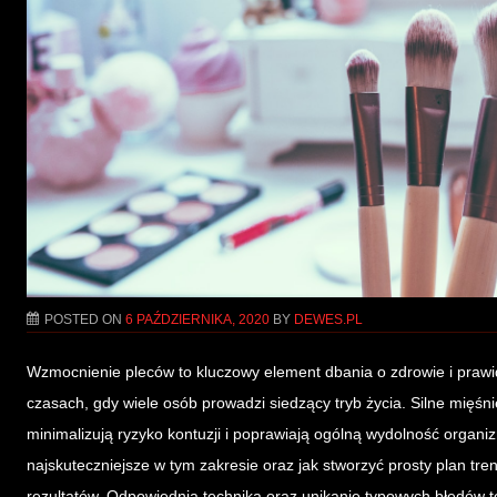
POSTED ON
6 PAŹDZIERNIKA, 2020
BY
DEWES.PL
Wzmocnienie pleców to kluczowy element dbania o zdrowie i prawid
czasach, gdy wiele osób prowadzi siedzący tryb życia. Silne mięśni
minimalizują ryzyko kontuzji i poprawiają ogólną wydolność organiz
najskuteczniejsze w tym zakresie oraz jak stworzyć prosty plan tr
rezultatów. Odpowiednia technika oraz unikanie typowych błędów 