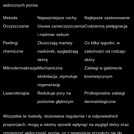
widocznych porów.
Metoda
Najważniejsze cechy
Najlepsze zastosowanie
Oczyszczanie
Usuwa zanieczyszczenia
Codzienna pielęgnacja
i nadmiar sebum
Peelingi
Złuszczają martwy
Co kilka tygodni, w
chemiczne
naskórek, wygładzają
zależności od rodzaju
skórę
skóry
Mikrodermabrazja
Mechaniczna
Zabiegi w gabinecie
eksfoliacja, stymuluje
kosmetycznym
regenerację
Laseroterapia
Redukuje pory na
Profesjonalne zabiegi
poziomie głębszym
dermatologiczne
Wszystkie te metody, stosowane regularnie i w odpowiednich
proporcjach, mogą w istotny sposób wpłynąć na wygląd skóry oraz
zmniejszyć widoczność porów, co z pewnością przysłuży się do