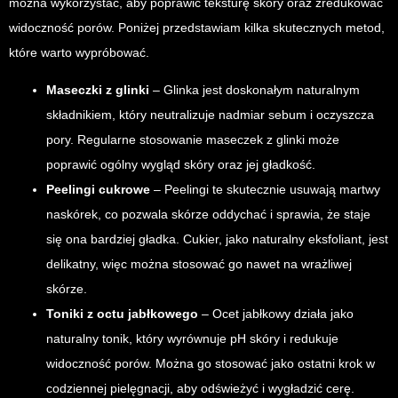
można wykorzystać, aby poprawić teksturę skóry oraz zredukować
widoczność porów. Poniżej przedstawiam kilka skutecznych metod,
które warto wypróbować.
Maseczki z glinki
– Glinka jest doskonałym naturalnym
składnikiem, który neutralizuje nadmiar sebum i oczyszcza
pory. Regularne stosowanie maseczek z glinki może
poprawić ogólny wygląd skóry oraz jej gładkość.
Peelingi cukrowe
– Peelingi te skutecznie usuwają martwy
naskórek, co pozwala skórze oddychać i sprawia, że staje
się ona bardziej gładka. Cukier, jako naturalny eksfoliant, jest
delikatny, więc można stosować go nawet na wrażliwej
skórze.
Toniki z octu jabłkowego
– Ocet jabłkowy działa jako
naturalny tonik, który wyrównuje pH skóry i redukuje
widoczność porów. Można go stosować jako ostatni krok w
codziennej pielęgnacji, aby odświeżyć i wygładzić cerę.