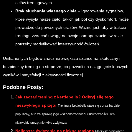
celów treningowych.
Brak słuchania własnego ciała
– Ignorowanie sygnałów,
które wysyła nasze ciało, takich jak ból czy dyskomfort, może
prowadzić do poważnych urazów. Ważne jest, aby w trakcie
treningu zwracać uwagę na swoje samopoczucie i w razie
potrzeby modyfikować intensywność ćwiczeń.
Unikanie tych błędów znacznie zwiększa szanse na skuteczny i
bezpieczny trening na steperze, co pozwoli na osiągnięcie lepszych
wyników i satysfakcji z aktywności fizycznej.
Podobne Posty:
Jak zacząć trening z kettlebells? Odkryj siłę tego
niezwykłego sprzętu
Trening z kettlebells staje się coraz bardziej
popularny, a to za sprawą jego wszechstronności i skuteczności. Ten
niezwykły sprzęt nie tylko zwiększa...
Najlepsze ćwiczenia na piękne ramiona
Marzysz o pięknych,