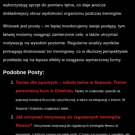
wykorzystują sprzęt do pomiaru tętna, co daje jeszcze
dokładniejszy obraz wydolności organizmu podczas treningów.
Wniosek jest prosty – im lepiej monitorujemy swoje postępy, tym
łatwiej możemy osiągnąć zamierzone cele, a także utrzymać
motywację na wysokim poziomie. Regularne analizy wyników
pomagają dostosować tor treningowy, co w dłuższej perspektywie
przekłada się na lepsze efekty w osiąganiu wymarzonej formy.
Podobne Posty:
Taniec dla opornych – szkoła tańca w Sopocie. Trener
personalny kurs w Gdańsku
Taniec to znakomity sposób na
poprawę kondycji fizycznej i psychicznej, a także na integrację z innymi. W
Sopocie i Gdańsku znajdziesz wiele...
Jak utrzymać motywację do regularnych treningów
fitness?
Utrzymanie motywacji do regularnych treningów fitness to
wyzwanie, z którym zmaga się wiele osób. Często zaczynamy z zapałem, ale