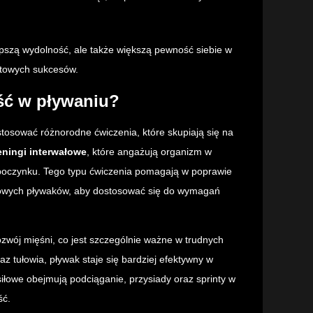
epszą wydolność, ale także większą pewność siebie w
rtowych sukcesów.
ść w pływaniu?
osować różnorodne ćwiczenia, które skupiają się na
eningi interwałowe
, które angażują organizm w
dpoczynku. Tego typu ćwiczenia pomagają w poprawie
gowych pływaków, aby dostosować się do wymagań
rozwój mięśni, co jest szczególnie ważne w trudnych
z tułowia, pływak staje się bardziej efektywny w
siłowe obejmują podciąganie, przysiady oraz sprinty w
ść.