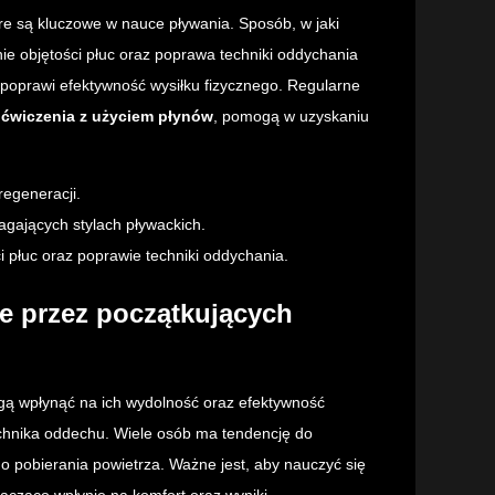
óre są kluczowe w nauce pływania. Sposób, w jaki
e objętości płuc oraz poprawa techniki oddychania
 poprawi efektywność wysiłku fizycznego. Regularne
y
ćwiczenia z użyciem płynów
, pomogą w uzyskaniu
regeneracji.
agających stylach pływackich.
płuc oraz poprawie techniki oddychania.
ne przez początkujących
gą wpłynąć na ich wydolność oraz efektywność
echnika oddechu. Wiele osób ma tendencję do
o pobierania powietrza. Ważne jest, aby nauczyć się
acząco wpłynie na komfort oraz wyniki.