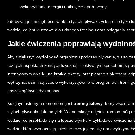
wykorzystanie energii i uniknięcie oporu wody.
Zdobywając umiejętności w obu stylach, pływak zyskuje nie tylko l
wodzie, co jest kluczowe dla udanego treningu oraz osiągania spo
Jakie ćwiczenia poprawiają wydolno
Aby zwiększyć
wydolność
organizmu podczas pływania, warto zast
różnych aspektach kondycji fizycznej. Efektywnym sposobem są
tr
intensywnym wysiłku na krótkie okresy, przeplatane z okresami o
wytrzymałości
i są często wykorzystywane w programach trenin
poszczególnych dystansów.
Kolejnym istotnym elementem jest
trening siłowy
, który wspiera 
stylach pływania, jak motylek. Wzmacniając mięśnie ramion, nóg ora
wodzie, co przekłada się na lepsze wyniki. Przykładowe ćwiczenia 
wodzie, które wzmacniają mięśnie rozwijające siłę oraz wytrzymało