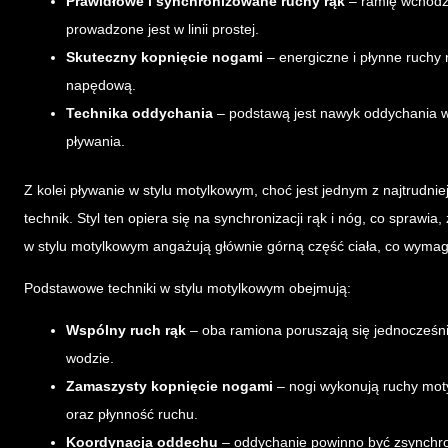
Prawidłowe i synchronizowane ruchy rąk
– ramię wchodzi
prowadzone jest w linii prostej.
Skuteczny kopnięcie nogami
– energiczne i płynne ruchy
napędową.
Technika oddychania
– podstawą jest nawyk oddychania w
pływania.
Z kolei pływanie w stylu motylkowym, choć jest jednym z najtrudn
technik. Styl ten opiera się na synchronizacji rąk i nóg, co sprawi
w stylu motylkowym angażują głównie górną część ciała, co wymaga 
Podstawowe techniki w stylu motylkowym obejmują:
Wspólny ruch rąk
– oba ramiona poruszają się jednocześn
wodzie.
Zamaszysty kopnięcie nogami
– nogi wykonują ruchy mot
oraz płynność ruchu.
Koordynacja oddechu
– oddychanie powinno być zsynchro