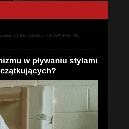
ywaniu stylami dowolnym i motylkowym dla
nizmu w pływaniu stylami
czątkujących?