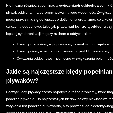
Nie można również zapominać o
ćwiczeniach oddechowych
, kt
pływak oddycha, ma ogromny wpływ na jego wydolność. Zwiększeni
mogą przyczynić się do lepszego dotlenienia organizmu, co z kolei
ćwiczenia oddechowe, takie jak
praca nad kontrolą oddechu
cz
lepszej synchronizacji między ruchem a oddychaniem.
Trening interwałowy – poprawia wytrzymałość i umiejętność 
Trening siłowy – wzmacnia mięśnie, co jest kluczowe w wym
Ćwiczenia oddechowe – pomocne w zwiększeniu pojemności 
Jakie są najczęstsze błędy popełnia
pływaków?
Początkujący pływacy często napotykają różne problemy, które mo
podczas pływania. Do najczęstszych błędów należy niewłaściwa t
zatykania ust podczas nurkowania, a to prowadzi do nieefektywneg
oddychać w sposób naturalny i zintegrowany z cyklem ruchu, co zn