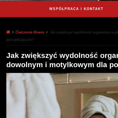
WSPÓŁPRACA I KONTAKT
Ćwiczenia fitness
Jak zwiększyć wydolność organizmu w pł
początkujących?
Jak zwiększyć wydolność orga
dowolnym i motylkowym dla po