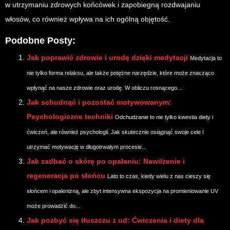
w utrzymaniu zdrowych końcówek i zapobiegną rozdwajaniu
włosów, co również wpływa na ich ogólną objętość.
Podobne Posty:
Jak poprawić zdrowie i urodę dzięki medytacji
Medytacja to
nie tylko forma relaksu, ale także potężne narzędzie, które może znacząco
wpłynąć na nasze zdrowie oraz urodę. W obliczu rosnącego...
Jak schudnąć i pozostać motywowanym:
Psychologiczne techniki
Odchudzanie to nie tylko kwestia diety i
ćwiczeń, ale również psychologii. Jak skutecznie osiągnąć swoje cele i
utrzymać motywację w długotrwałym procesie...
Jak zadbać o skórę po opalaniu: Nawilżenie i
regeneracja po słońcu
Lato to czas, kiedy wielu z nas cieszy się
słońcem i opalenizną, ale zbyt intensywna ekspozycja na promieniowanie UV
może prowadzić do...
Jak pozbyć się tłuszczu z ud: Ćwiczenia i diety dla