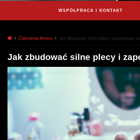
WSPÓŁPRACA I KONTAKT
Ćwiczenia fitness
Jak zbudować silne plecy i zapobiegać 
Jak zbudować silne plecy i za