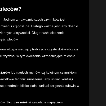
 pleców?
n. Jednym z najważniejszych czynników jest
 mięśni i kręgosłupa. Dlatego ważne jest, aby dbać o
ziennych aktywności. Długotrwałe siedzenie,
ęści pleców.
prowadzące siedzący tryb życia często doświadczają
ć fizyczna, w tym ćwiczenia wzmacniające mięśnie
ężarów
lub nagłych ruchów, są kolejnym czynnikiem
widłowe techniki unoszenia, aby unikać kontuzji.
ć przedmiot blisko ciała i unikać skręcania tułowia w
eców.
Skurcze mięśni
wywołane napięciem