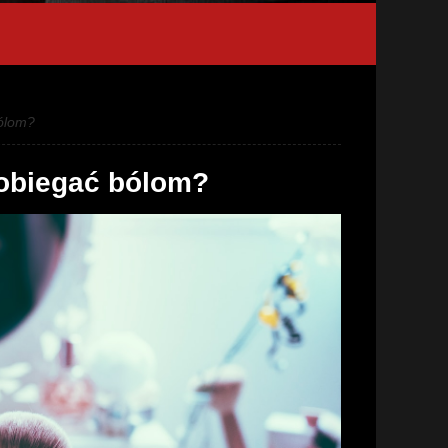
bólom?
pobiegać bólom?