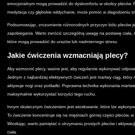
emocjonalnym mogą prowadzić do dyskomfortu w okolicy pleców. Pr
medytacja czy głębokie oddychanie, może pomóc w złagodzeniu str
Podsumowując, zrozumienie różnorodnych przyczyn bólu pleców jes
zapobiegania. Warto zwrócić szczególną uwagę na postawę ciała, re
które mogą prowadzić do urazów lub nadmiernego stresu.
Jakie ćwiczenia wzmacniają plecy?
Aby wzmocnić plecy, ważne jest, aby regularnie wykonywać odpowie
Jednym z najbardziej efektywnych ćwiczeń jest martwy ciąg, który 
aktywuje nogi oraz pośladki. Poprawna technika wykonania martwego
maksymalnie wykorzystać korzyści tego ruchu.
Innym skutecznym ćwiczeniem jest wiosłowanie, które lze wykonyw
To ćwiczenie koncentruje się na mięśniach górnej części pleców, w
Wiosłując, warto pamiętać o utrzymaniu prostych pleców i aktywacj
ciała.