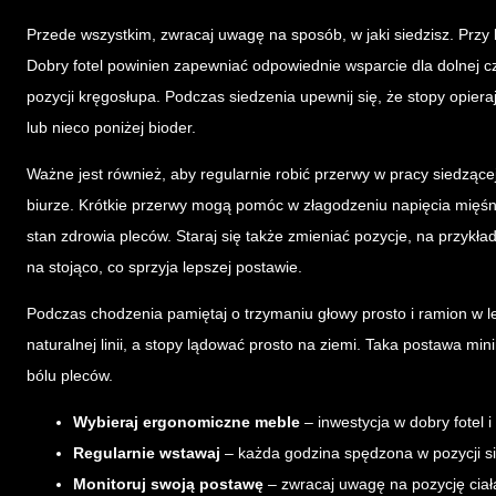
Przede wszystkim, zwracaj uwagę na sposób, w jaki siedzisz. Przy 
Dobry fotel powinien zapewniać odpowiednie wsparcie dla dolnej c
pozycji kręgosłupa. Podczas siedzenia upewnij się, że stopy opiera
lub nieco poniżej bioder.
Ważne jest również, aby regularnie robić przerwy w pracy siedzącej.
biurze. Krótkie przerwy mogą pomóc w złagodzeniu napięcia mięśn
stan zdrowia pleców. Staraj się także zmieniać pozycje, na przykł
na stojąco, co sprzyja lepszej postawie.
Podczas chodzenia pamiętaj o trzymaniu głowy prosto i ramion w le
naturalnej linii, a stopy lądować prosto na ziemi. Taka postawa min
bólu pleców.
Wybieraj ergonomiczne meble
– inwestycja w dobry fotel 
Regularnie wstawaj
– każda godzina spędzona w pozycji si
Monitoruj swoją postawę
– zwracaj uwagę na pozycję ciała