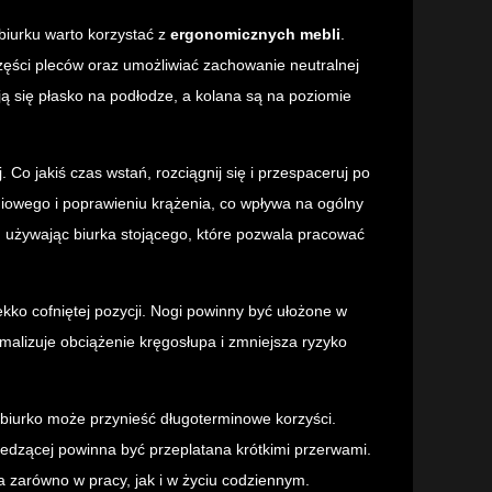
biurku warto korzystać z
ergonomicznych mebli
.
zęści pleców oraz umożliwiać zachowanie neutralnej
ją się płasko na podłodze, a kolana są na poziomie
 Co jakiś czas wstań, rozciągnij się i przespaceruj po
iowego i poprawieniu krążenia, co wpływa na ogólny
ad używając biurka stojącego, które pozwala pracować
kko cofniętej pozycji. Nogi powinny być ułożone w
imalizuje obciążenie kręgosłupa i zmniejsza ryzyko
i biurko może przynieść długoterminowe korzyści.
edzącej powinna być przeplatana krótkimi przerwami.
 zarówno w pracy, jak i w życiu codziennym.