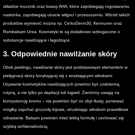
składzie mocznik oraz kwasy AHA, które zapobiegają rogowaceniu
naskórka, zapobiegają utracie wilgoci i przesuszeniu. Wśród takich
produktów wymienić można np. CerkoDerm30, Kermuren oraz
Rombalsam Urea. Kosmetyki te są dodatkowo wzbogacone o
substancje nawilżające i łagodzące.
3. Odpowiednie nawilżanie skóry
Obok peelingu, nawilżanie skóry jest podstawowym elementem w
pielęgnacji skóry borykającej się z wrastającymi włoskami.
Używanie kosmetyków nawilżających powinno być codzienną
rutyną, a nie tylko po depilacji lub kąpieli. Zwróćmy uwagę na
konsystencję kremu – nie powinien być on zbyt tłusty, ponieważ
mógłby zapchać gruczoły łojowe, utrudniając włoskom prawidłowe
odrastanie. Balsam powinien mieć lekką formułę i cechować się
szybką wchłanialnością.