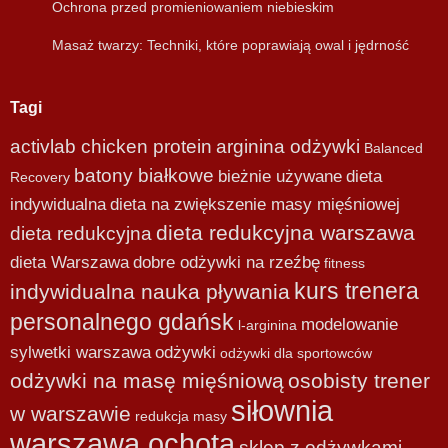
Ochrona przed promieniowaniem niebieskim
Masaż twarzy: Techniki, które poprawiają owal i jędrność
Tagi
activlab chicken protein
arginina odżywki
Balanced
batony białkowe
bieżnie używane
dieta
Recovery
indywidualna
dieta na zwiększenie masy mięśniowej
dieta redukcyjna warszawa
dieta redukcyjna
dieta Warszawa
dobre odżywki na rzeźbę
fitness
kurs trenera
indywidualna nauka pływania
personalnego gdańsk
modelowanie
l-arginina
sylwetki warszawa
odżywki
odżywki dla sportowców
odżywki na masę mięśniową
osobisty trener
siłownia
w warszawie
redukcja masy
warszawa ochota
sklep z odżywkami