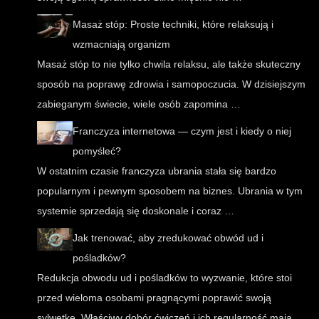
Masaż stóp: Proste techniki, które relaksują i
wzmacniają organizm
Masaż stóp to nie tylko chwila relaksu, ale także skuteczny
sposób na poprawę zdrowia i samopoczucia. W dzisiejszym
zabieganym świecie, wiele osób zapomina …
Franczyza internetowa — czym jest i kiedy o niej
pomyśleć?
W ostatnim czasie franczyza ubrania stała się bardzo
popularnym i pewnym sposobem na biznes. Ubrania w tym
systemie sprzedają się doskonale i coraz …
Jak trenować, aby zredukować obwód ud i
pośladków?
Redukcja obwodu ud i pośladków to wyzwanie, które stoi
przed wieloma osobami pragnącymi poprawić swoją
sylwetkę. Właściwy dobór ćwiczeń i ich regularność mają …