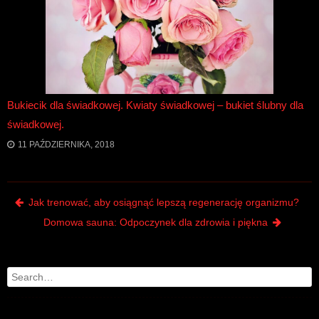
Bukiecik dla świadkowej. Kwiaty świadkowej – bukiet ślubny dla
świadkowej.
11 PAŹDZIERNIKA, 2018
Post navigation
Jak trenować, aby osiągnąć lepszą regenerację organizmu?
Domowa sauna: Odpoczynek dla zdrowia i piękna
Search