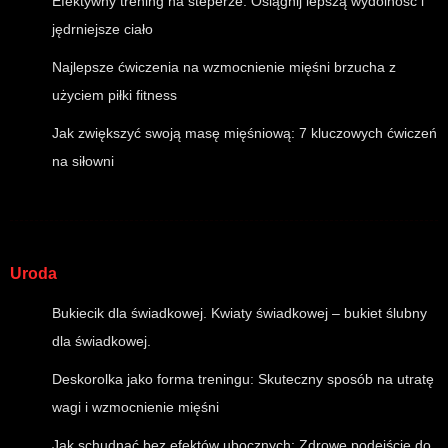
Efektywny trening na steperze: Osiągnij lepszą wydolność i
jędrniejsze ciało
Najlepsze ćwiczenia na wzmocnienie mięśni brzucha z
użyciem piłki fitness
Jak zwiększyć swoją masę mięśniową: 7 kluczowych ćwiczeń
na siłowni
Uroda
Bukiecik dla świadkowej. Kwiaty świadkowej – bukiet ślubny
dla świadkowej.
Deskorolka jako forma treningu: Skuteczny sposób na utratę
wagi i wzmocnienie mięśni
Jak schudnąć bez efektów ubocznych: Zdrowe podejście do