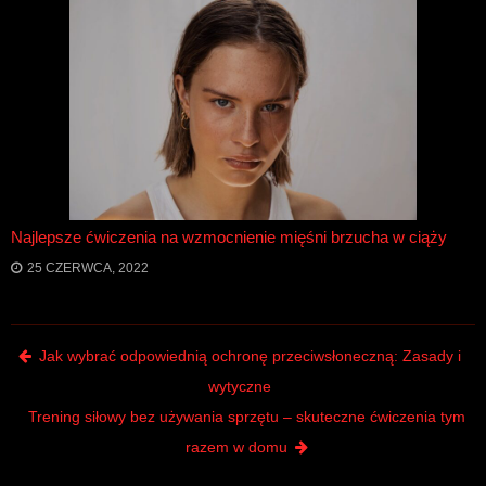
Najlepsze ćwiczenia na wzmocnienie mięśni brzucha w ciąży
25 CZERWCA, 2022
Post navigation
Jak wybrać odpowiednią ochronę przeciwsłoneczną: Zasady i
wytyczne
Trening siłowy bez używania sprzętu – skuteczne ćwiczenia tym
razem w domu