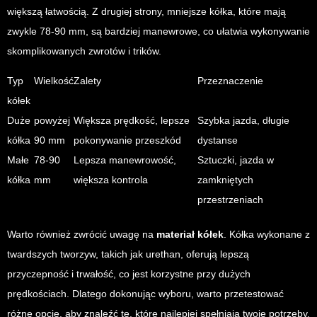
większą łatwością. Z drugiej strony, mniejsze kółka, które mają
zwykle 78-90 mm, są bardziej manewrowe, co ułatwia wykonywanie
skomplikowanych zwrotów i trików.
Typ
Wielkość
Zalety
Przeznaczenie
kółek
Duże
powyżej
Większa prędkość, lepsze
Szybka jazda, długie
kółka
90 mm
pokonywanie przeszkód
dystanse
Małe
78-90
Lepsza manewrowość,
Sztuczki, jazda w
kółka
mm
większa kontrola
zamkniętych
przestrzeniach
Warto również zwrócić uwagę na
materiał kółek
. Kółka wykonane z
twardszych tworzyw, takich jak urethan, oferują lepszą
przyczepność i trwałość, co jest korzystne przy dużych
prędkościach. Dlatego dokonując wyboru, warto przetestować
różne opcje, aby znaleźć te, które najlepiej spełniają twoje potrzeby.