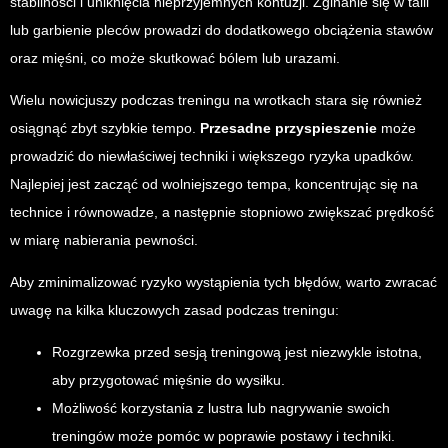
stabilności i uniknięcia nieprzyjemnych kontuzji. Zginanie się w talii
lub garbienie pleców prowadzi do dodatkowego obciążenia stawów
oraz mięśni, co może skutkować bólem lub urazami.
Wielu nowicjuszy podczas treningu na wrotkach stara się również
osiągnąć zbyt szybkie tempo.
Przesadne przyspieszenie
może
prowadzić do niewłaściwej techniki i większego ryzyka upadków.
Najlepiej jest zacząć od wolniejszego tempa, koncentrując się na
technice i równowadze, a następnie stopniowo zwiększać prędkość
w miarę nabierania pewności.
Aby zminimalizować ryzyko wystąpienia tych błędów, warto zwracać
uwagę na kilka kluczowych zasad podczas treningu:
Rozgrzewka przed sesją treningową jest niezwykle istotna,
aby przygotować mięśnie do wysiłku.
Możliwość korzystania z lustra lub nagrywanie swoich
treningów może pomóc w poprawie postawy i techniki.