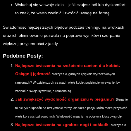
Wsłuchuj się w swoje ciało – jeśli czujesz ból lub dyskomfort,
to znak, że warto zwolnić i zwrócić uwagę na formę.
Świadomość najczęstszych błędów podczas treningu na wrotkach
oraz ich eliminowanie pozwala na poprawę wyników i czerpanie
większej przyjemności z jazdy.
Podobne Posty:
Najlepsze ćwiczenia na rzeźbienie ramion dla kobiet:
Osiągnij jędrność
Marzysz o jędrnych i pięknie wyrzeźbionych
ramionach? W dzisiejszych czasach wiele kobiet podejmuje wyzwanie, by
zadbać o swoją sylwetkę, a ramiona są...
Jak zwiększyć wydolność organizmu w bieganiu?
Bieganie
to nie tylko sposób na utrzymanie formy, ale także pasja, która może przynieść
wiele korzyści zdrowotnych. Wydolność organizmu odgrywa kluczową rolę...
Najlepsze ćwiczenia na zgrabne nogi i pośladki
Marzysz o