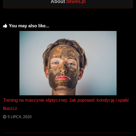
About
dewes.pl
You may also like...
Trening na maszynie eliptycznej: Jak poprawić kondycję i spalić
tłuszcz
5 LIPCA, 2020