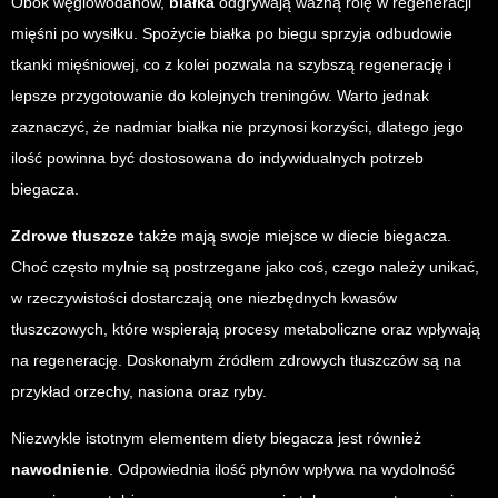
Obok węglowodanów,
białka
odgrywają ważną rolę w regeneracji
mięśni po wysiłku. Spożycie białka po biegu sprzyja odbudowie
tkanki mięśniowej, co z kolei pozwala na szybszą regenerację i
lepsze przygotowanie do kolejnych treningów. Warto jednak
zaznaczyć, że nadmiar białka nie przynosi korzyści, dlatego jego
ilość powinna być dostosowana do indywidualnych potrzeb
biegacza.
Zdrowe tłuszcze
także mają swoje miejsce w diecie biegacza.
Choć często mylnie są postrzegane jako coś, czego należy unikać,
w rzeczywistości dostarczają one niezbędnych kwasów
tłuszczowych, które wspierają procesy metaboliczne oraz wpływają
na regenerację. Doskonałym źródłem zdrowych tłuszczów są na
przykład orzechy, nasiona oraz ryby.
Niezwykle istotnym elementem diety biegacza jest również
nawodnienie
. Odpowiednia ilość płynów wpływa na wydolność