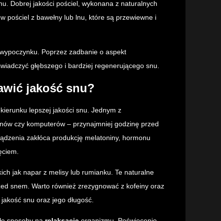
. Dobrej jakości pościel, wykonana z naturalnych
 pościel z bawełny lub lnu, które są przewiewne i
 wypoczynku. Poprzez zadbanie o aspekt
wiadczyć głębszego i bardziej regenerującego snu.
awić jakość snu?
erunku lepszej jakości snu. Jednym z
fonów czy komputerów – przynajmniej godzinę przed
rządzenia zakłóca produkcję melatoniny, hormonu
ęciem.
akich jak napar z melisy lub rumianku. Te naturalne
rzed snem. Warto również zrezygnować z kofeiny oraz
jakość snu oraz jego długość.
ałe sposoby na
relaksację
organizmu. Poświęcenie