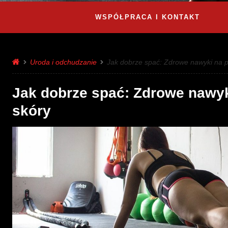
WSPÓŁPRACA I KONTAKT
Uroda i odchudzanie
Jak dobrze spać: Zdrowe nawyki na p
Jak dobrze spać: Zdrowe nawyk
skóry