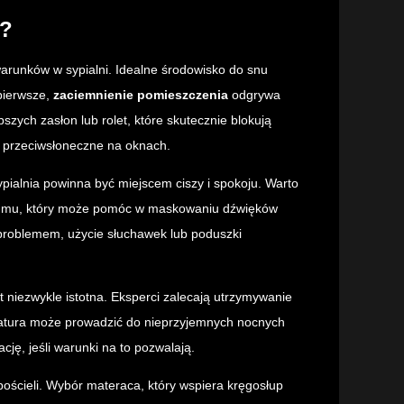
u?
arunków w sypialni. Idealne środowisko do snu
pierwsze,
zaciemnienie pomieszczenia
odgrywa
zych zasłon lub rolet, które skutecznie blokują
e przeciwsłoneczne na oknach.
ypialnia powinna być miejscem ciszy i spokoju. Warto
szumu, który może pomóc w maskowaniu dźwięków
 problemem, użycie słuchawek lub poduszki
t niezwykle istotna. Eksperci zalecają utrzymywanie
eratura może prowadzić do nieprzyjemnych nocnych
ję, jeśli warunki na to pozwalają.
ościeli. Wybór materaca, który wspiera kręgosłup