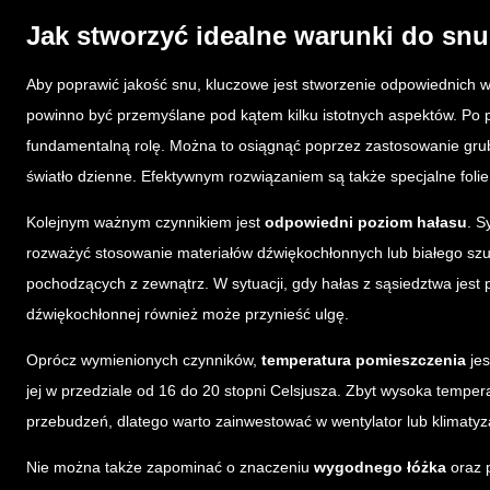
Jak stworzyć idealne warunki do sn
Aby poprawić jakość snu, kluczowe jest stworzenie odpowiednich w
powinno być przemyślane pod kątem kilku istotnych aspektów. Po 
fundamentalną rolę. Można to osiągnąć poprzez zastosowanie grubs
światło dzienne. Efektywnym rozwiązaniem są także specjalne foli
Kolejnym ważnym czynnikiem jest
odpowiedni poziom hałasu
. S
rozważyć stosowanie materiałów dźwiękochłonnych lub białego 
pochodzących z zewnątrz. W sytuacji, gdy hałas z sąsiedztwa jest
dźwiękochłonnej również może przynieść ulgę.
Oprócz wymienionych czynników,
temperatura pomieszczenia
jes
jej w przedziale od 16 do 20 stopni Celsjusza. Zbyt wysoka temp
przebudzeń, dlatego warto zainwestować w wentylator lub klimatyzac
Nie można także zapominać o znaczeniu
wygodnego łóżka
oraz p