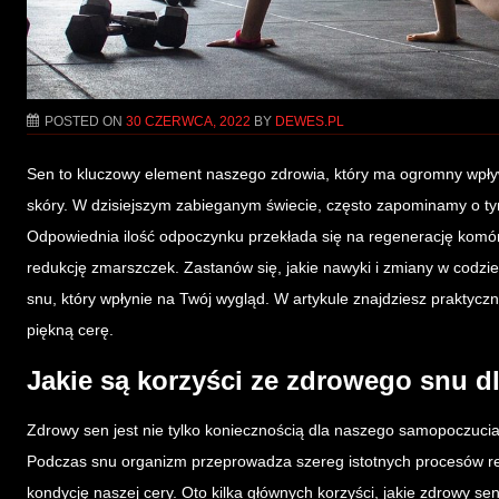
POSTED ON
30 CZERWCA, 2022
BY
DEWES.PL
Sen to kluczowy element naszego zdrowia, który ma ogromny wpływ
skóry. W dzisiejszym zabieganym świecie, często zapominamy o tym,
Odpowiednia ilość odpoczynku przekłada się na regenerację komóre
redukcję zmarszczek. Zastanów się, jakie nawyki i zmiany w cod
snu, który wpłynie na Twój wygląd. W artykule znajdziesz praktycz
piękną cerę.
Jakie są korzyści ze zdrowego snu d
Zdrowy sen jest nie tylko koniecznością dla naszego samopoczucia
Podczas snu organizm przeprowadza szereg istotnych procesów re
kondycję naszej cery. Oto kilka głównych korzyści, jakie zdrowy se