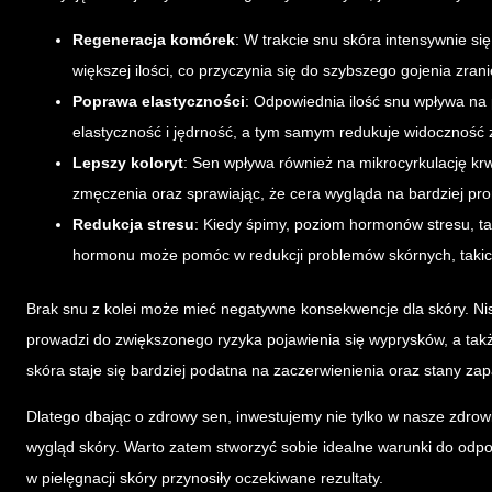
Regeneracja komórek
: W trakcie snu skóra intensywnie 
większej ilości, co przyczynia się do szybszego gojenia zra
Poprawa elastyczności
: Odpowiednia ilość snu wpływa na
elastyczność i jędrność, a tym samym redukuje widoczność
Lepszy koloryt
: Sen wpływa również na mikrocyrkulację krwi
zmęczenia oraz sprawiając, że cera wygląda na bardziej pr
Redukcja stresu
: Kiedy śpimy, poziom hormonów stresu, ta
hormonu może pomóc w redukcji problemów skórnych, takich 
Brak snu z kolei może mieć negatywne konsekwencje dla skóry. Nisk
prowadzi do zwiększonego ryzyka pojawienia się wyprysków, a tak
skóra staje się bardziej podatna na zaczerwienienia oraz stany zapa
Dlatego dbając o zdrowy sen, inwestujemy nie tylko w nasze zdrowi
wygląd skóry. Warto zatem stworzyć sobie idealne warunki do odpoc
w pielęgnacji skóry przynosiły oczekiwane rezultaty.