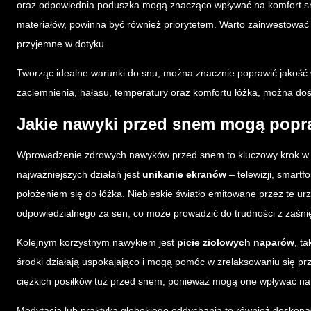
oraz odpowiednia poduszka mogą znacząco wpływać na komfort snu
materiałów, powinna być również priorytetem. Warto zainwestować w
przyjemne w dotyku.
Tworząc idealne warunki do snu, można znacznie poprawić jakość
zaciemnienia, hałasu, temperatury oraz komfortu łóżka, można doś
Jakie nawyki przed snem mogą popr
Wprowadzenie zdrowych nawyków przed snem to kluczowy krok w ki
najważniejszych działań jest
unikanie ekranów
– telewizji, smart
położeniem się do łóżka. Niebieskie światło emitowane przez te u
odpowiedzialnego za sen, co może prowadzić do trudności z zaśni
Kolejnym korzystnym nawykiem jest
picie ziołowych naparów
, t
środki działają uspokajająco i mogą pomóc w zrelaksowaniu się p
ciężkich posiłków tuż przed snem, ponieważ mogą one wpływać na 
Medytacja lub praktyka głębokiego oddychania to również doskon