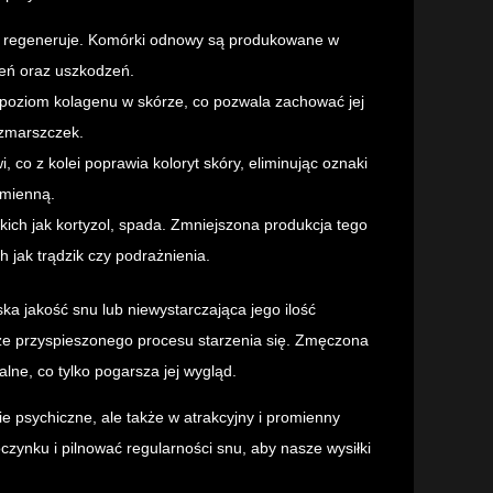
się regeneruje. Komórki odnowy są produkowane w
nień oraz uszkodzeń.
 poziom kolagenu w skórze, co pozwala zachować jej
 zmarszczek.
, co z kolei poprawia koloryt skóry, eliminując oznaki
omienną.
kich jak kortyzol, spada. Zmniejszona produkcja tego
jak trądzik czy podrażnienia.
a jakość snu lub niewystarczająca jego ilość
że przyspieszonego procesu starzenia się. Zmęczona
lne, co tylko pogarsza jej wygląd.
e psychiczne, ale także w atrakcyjny i promienny
zynku i pilnować regularności snu, aby nasze wysiłki