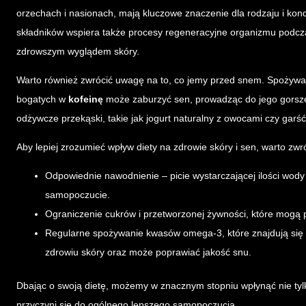
orzechach i nasionach, mają kluczowe znaczenie dla rodzaju i kond
składników wspiera także procesy regeneracyjne organizmu podc
zdrowszym wyglądem skóry.
Warto również zwrócić uwagę na to, co jemy przed snem. Spożyw
bogatych w
kofeinę
może zaburzyć sen, prowadząc do jego gorszej 
odżywcze przekąski, takie jak jogurt naturalny z owocami czy gar
Aby lepiej zrozumieć wpływ diety na zdrowie skóry i sen, warto zw
Odpowiednie nawodnienie – picie wystarczającej ilości wody
samopoczucie.
Ograniczenie cukrów i przetworzonej żywności, które mogą
Regularne spożywanie kwasów omega-3, które znajdują się w
zdrowiu skóry oraz może poprawiać jakość snu.
Dbając o swoją dietę, możemy w znacznym stopniu wpłynąć nie tylk
przyczyni się do ogólnego lepszego samopoczucia.