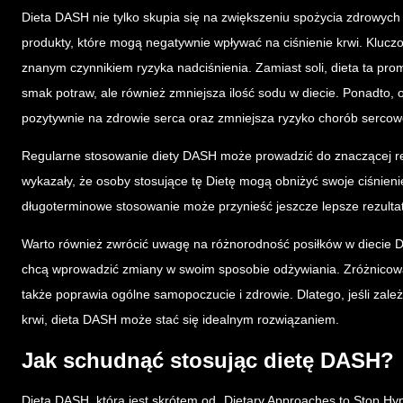
Dieta DASH nie tylko skupia się na zwiększeniu spożycia zdrowych
produkty, które mogą negatywnie wpływać na ciśnienie krwi. Kluczo
znanym czynnikiem ryzyka nadciśnienia. Zamiast soli, dieta ta prom
smak potraw, ale również zmniejsza ilość sodu w diecie. Ponadto, 
pozytywnie na zdrowie serca oraz zmniejsza ryzyko chorób serco
Regularne stosowanie diety DASH może prowadzić do znaczącej redu
wykazały, że osoby stosujące tę Dietę mogą obniżyć swoje ciśnienie
długoterminowe stosowanie może przynieść jeszcze lepsze rezultat
Warto również zwrócić uwagę na różnorodność posiłków w diecie DAS
chcą wprowadzić zmiany w swoim sposobie odżywiania. Zróżnicowana
także poprawia ogólne samopoczucie i zdrowie. Dlatego, jeśli zależy
krwi, dieta DASH może stać się idealnym rozwiązaniem.
Jak schudnąć stosując dietę DASH?
Dieta DASH, która jest skrótem od „Dietary Approaches to Stop Hy