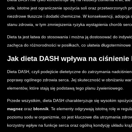
cele, istotne jest ograniczenie spożycia soli oraz przetworzonych 
niezdrowe tłuszcze i dodatki chemiczne. W konsekwencji, adopcj
stanu zdrowia, w tym zmniejszenia ryzyka wystąpienia chorób ser
Dieta ta jest łatwa do stosowania i można ją dostosować do indywid
zachęca do różnorodności w posiłkach, co ułatwia długoterminowe 
Jak dieta DASH wpływa na ciśnienie 
Dieta DASH, czyli podejście dietetyczne do zatrzymania nadciśnieni
poprawy ogólnego zdrowia serca. Jej skuteczność w obniżaniu warto
elementów, które stają się podstawą tego planu żywieniowego.
Przede wszystkim, dieta DASH charakteryzuje się wysokim spożyci
magnez
oraz
błonnik
. Te elementy odgrywają istotną rolę w regu
poziomu sodu w organizmie, co jest kluczowe dla utrzymania zdrowe
korzystny wpływ na funkcje serca oraz ogólną kondycję układu krą