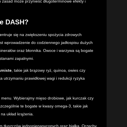
h zasad może przynieść długoterminowe efekty i
cie DASH?
centruje się na zwiększeniu spożycia zdrowych
est wprowadzenie do codziennego jadłospisu dużych
minerałów oraz błonnika. Owoce i warzywa są bogate
stanami zapalnymi.
rniste
, takie jak brązowy ryż, quinoa, owies czy
ja utrzymaniu prawidłowej wagi i redukcji ryzyka
 menu. Wybierajmy mięso drobiowe, jak kurczak czy
szczególnie te bogate w kwasy omega-3, takie jak
 na układ krążenia.
em tłuszczów jednonienasyconych oraz białka. Orzechy