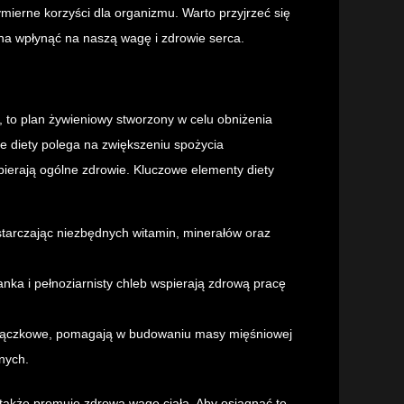
mierne korzyści dla organizmu. Warto przyjrzeć się
na wpłynąć na naszą wagę i zdrowie serca.
, to plan żywieniowy stworzony w celu obniżenia
e diety polega na zwiększeniu spożycia
ierają ogólne zdrowie. Kluczowe elementy diety
arczając niezbędnych witamin, minerałów oraz
anka i pełnoziarnisty chleb wspierają zdrową pracę
y strączkowe, pomagają w budowaniu masy mięśniowej
nych.
le także promuje zdrową wagę ciała. Aby osiągnąć te