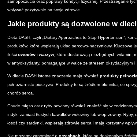
samopoczucia oraz poprawy kondycji fizycznej. Przestrzeganie tyc
wpływać pozytywnie na twoje zdrowie.
Jakie produkty są dozwolone w die
Dieta DASH, czyli „Dietary Approaches to Stop Hypertension”, kon
produktów, które wspierają układ sercowo-naczyniowy. Kluczowe j
ilości
owoców
i
warzyw
, które dostarczają niezbędnych witamin, 
w antyoksydanty, pomagające w walce ze stresem oksydacyjnym i 
W diecie DASH istotne znaczenie mają również
produkty pełnozia
pełnoziarniste pieczywo. Produkty te są źródłem błonnika, co sprzy
chorób serca.
Chude mięso oraz ryby powinny również znaleźć się w codziennym
indyk, zamiast tłustych kawałków wołowiny lub wieprzowiny. Ryby, 
łosoś czy sardynki, wspierają zdrowie serca i mają korzystny wpływ
Nie możemy zapominać o
orzechach
, które są doskonałym źródł