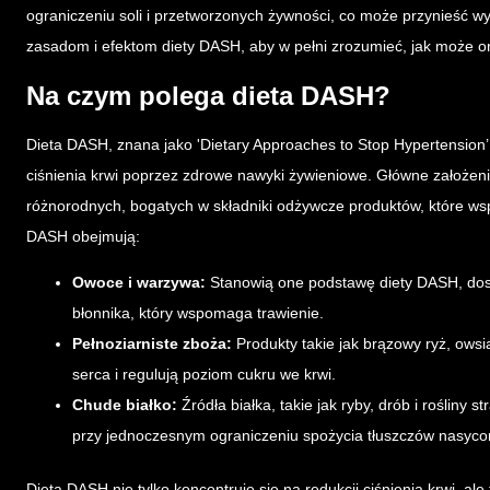
ograniczeniu soli i przetworzonych żywności, co może przynieść wy
zasadom i efektom diety DASH, aby w pełni zrozumieć, jak może o
Na czym polega dieta DASH?
Dieta DASH, znana jako 'Dietary Approaches to Stop Hypertension’
ciśnienia krwi poprzez zdrowe nawyki żywieniowe. Główne założeni
różnorodnych, bogatych w składniki odżywcze produktów, które wsp
DASH obejmują:
Owoce i warzywa:
Stanowią one podstawę diety DASH, dost
błonnika, który wspomaga trawienie.
Pełnoziarniste zboża:
Produkty takie jak brązowy ryż, owsi
serca i regulują poziom cukru we krwi.
Chude białko:
Źródła białka, takie jak ryby, drób i roślin
przy jednoczesnym ograniczeniu spożycia tłuszczów nasyco
Dieta DASH nie tylko koncentruje się na redukcji ciśnienia krwi, a