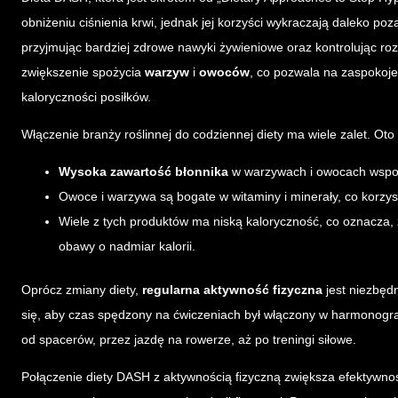
obniżeniu ciśnienia krwi, jednak jej korzyści wykraczają daleko poz
przyjmując bardziej zdrowe nawyki żywieniowe oraz kontrolując ro
zwiększenie spożycia
warzyw
i
owoców
, co pozwala na zaspokoj
kaloryczności posiłków.
Włączenie branży roślinnej do codziennej diety ma wiele zalet. Oto k
Wysoka zawartość błonnika
w warzywach i owocach wspoma
Owoce i warzywa są bogate w witaminy i minerały, co korzys
Wiele z tych produktów ma niską kaloryczność, co oznacza,
obawy o nadmiar kalorii.
Oprócz zmiany diety,
regularna aktywność fizyczna
jest niezbęd
się, aby czas spędzony na ćwiczeniach był włączony w harmonogr
od spacerów, przez jazdę na rowerze, aż po treningi siłowe.
Połączenie diety DASH z aktywnością fizyczną zwiększa efektywno