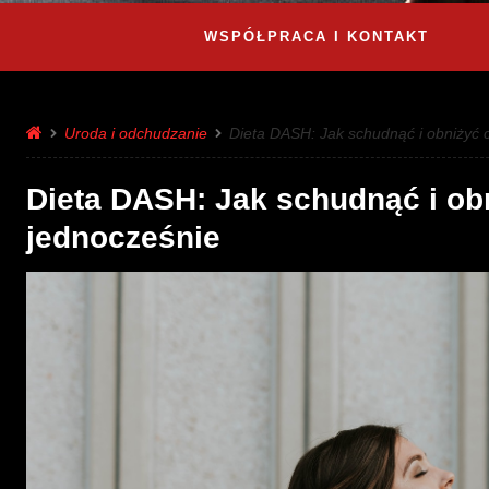
WSPÓŁPRACA I KONTAKT
Uroda i odchudzanie
Dieta DASH: Jak schudnąć i obniżyć c
Dieta DASH: Jak schudnąć i obn
jednocześnie