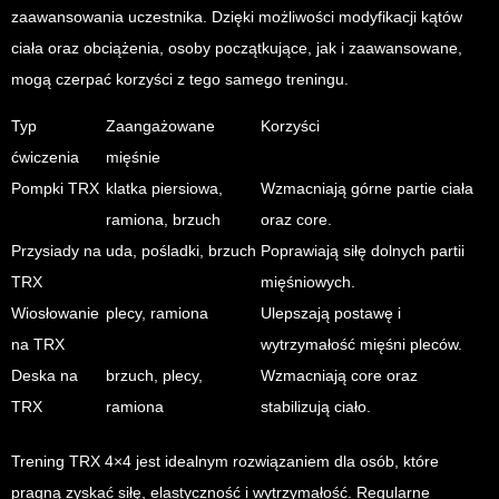
zaawansowania uczestnika. Dzięki możliwości modyfikacji kątów
ciała oraz obciążenia, osoby początkujące, jak i zaawansowane,
mogą czerpać korzyści z tego samego treningu.
Typ
Zaangażowane
Korzyści
ćwiczenia
mięśnie
Pompki TRX
klatka piersiowa,
Wzmacniają górne partie ciała
ramiona, brzuch
oraz core.
Przysiady na
uda, pośladki, brzuch
Poprawiają siłę dolnych partii
TRX
mięśniowych.
Wiosłowanie
plecy, ramiona
Ulepszają postawę i
na TRX
wytrzymałość mięśni pleców.
Deska na
brzuch, plecy,
Wzmacniają core oraz
TRX
ramiona
stabilizują ciało.
Trening TRX 4×4 jest idealnym rozwiązaniem dla osób, które
pragną zyskać siłę, elastyczność i wytrzymałość. Regularne