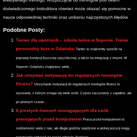
efektywnego treningu. Rozpoczęcie od treningów pod okiem
doświadczonego instruktora również może okazać się pomocne w
nauce odpowiedniej techniki oraz unikaniu najczęstszych błędów.
Podobne Posty:
Taniec dla opornych – szkoła tańca w Sopocie. Trener
personalny kurs w Gdańsku
Taniec to znakomity sposób na
poprawę kondycji fizycznej i psychicznej, a także na integrację z innymi. W
Sopocie i Gdańsku znajdziesz wiele...
Jak utrzymać motywację do regularnych treningów
fitness?
Utrzymanie motywacji do regularnych treningów fitness to
wyzwanie, z którym zmaga się wiele osób. Często zaczynamy z zapałem, ale
po pewnym czasie...
6 prostych ćwiczeń rozciągających dla osób
pracujących przed komputerem
Praca przed komputerem to
codzienność wielu z nas, ale długie godziny spędzone w jednej pozycji mogą