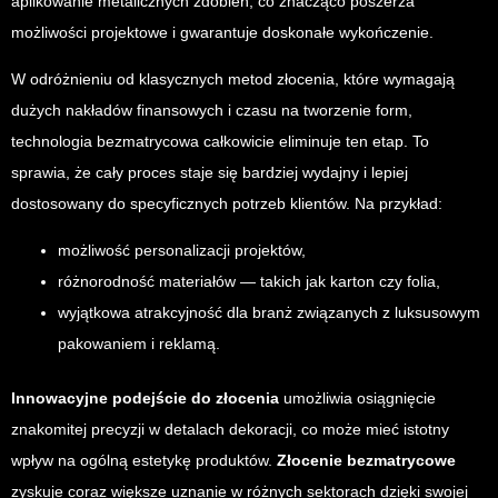
aplikowanie metalicznych zdobień, co znacząco poszerza
możliwości projektowe i gwarantuje doskonałe wykończenie.
W odróżnieniu od klasycznych metod złocenia, które wymagają
dużych nakładów finansowych i czasu na tworzenie form,
technologia bezmatrycowa całkowicie eliminuje ten etap. To
sprawia, że cały proces staje się bardziej wydajny i lepiej
dostosowany do specyficznych potrzeb klientów. Na przykład:
możliwość personalizacji projektów,
różnorodność materiałów — takich jak karton czy folia,
wyjątkowa atrakcyjność dla branż związanych z luksusowym
pakowaniem i reklamą.
Innowacyjne podejście do złocenia
umożliwia osiągnięcie
znakomitej precyzji w detalach dekoracji, co może mieć istotny
wpływ na ogólną estetykę produktów.
Złocenie bezmatrycowe
zyskuje coraz większe uznanie w różnych sektorach dzięki swojej