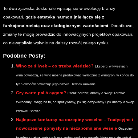
Te dwa zjawiska doskonale wpisują się w ewolucję branży
opakowań, gdzie
estetyka harmonijnie łączy się z
funkcjonalnością oraz ekologicznymi wartościami
. Dodatkowo,
zmiany te mogą prowadzić do innowacyjnych projektów opakowań,
co niewątpliwie wpłynie na dalszy rozwój całego rynku.
Podobne Posty:
Wino ze śliwek – co trzeba wiedzieć?
Eksperci w kwestiach
wina powiedzą, że wino można produkować wyłącznie z winogron, w końcu do
tych owoców nawiązuje jego nazwa. Jednak unikanie...
Czy warto palić cygara?
Coraz bardziej dbamy o swoje zdrowie,
zwracamy uwagę na to, co spożywamy, jak się odżywiamy i jak dbamy o swoje
zdrowie. Bardzo...
Najlepsze konkursy na oczepiny weselne – Tradycyjne i
nowoczesne pomysły na niezapomniane wesele
Oczepiny
to jeden z najważniejszych momentów podczas wesela, który na stałe wpisał