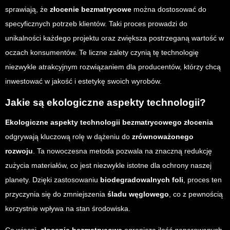
sprawiają, że
złocenie bezmatrycowe
można dostosować do
specyficznych potrzeb klientów. Taki proces prowadzi do
unikalności każdego projektu oraz zwiększa postrzeganą wartość w
oczach konsumentów. Te liczne zalety czynią tę technologię
niezwykle atrakcyjnym rozwiązaniem dla producentów, którzy chcą
inwestować w jakość i estetykę swoich wyrobów.
Jakie są ekologiczne aspekty technologii?
Ekologiczne aspekty technologii bezmatrycowego złocenia
odgrywają kluczową rolę w dążeniu do
zrównoważonego
rozwoju
. Ta nowoczesna metoda pozwala na znaczną redukcję
zużycia materiałów, co jest niezwykle istotne dla ochrony naszej
planety. Dzięki zastosowaniu
biodegradowalnych foli
, proces ten
przyczynia się do zmniejszenia
śladu węglowego
, co z pewnością
korzystnie wpływa na stan środowiska.
Co więcej,
złocenie bezmatrycowe
ogranicza ilość generowanych