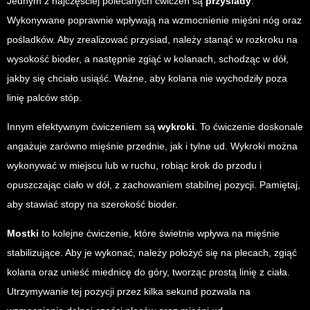
Jednym z najczęściej polecanych ćwiczeń są
przysiady
.
Wykonywane poprawnie wpływają na wzmocnienie mięśni nóg oraz
pośladków. Aby zrealizować przysiad, należy stanąć w rozkroku na
wysokość bioder, a następnie zgiąć w kolanach, schodząc w dół,
jakby się chciało usiąść. Ważne, aby kolana nie wychodziły poza
linię palców stóp.
Innym efektywnym ćwiczeniem są
wykroki
. To ćwiczenie doskonale
angażuje zarówno mięśnie przednie, jak i tylne ud. Wykroki można
wykonywać w miejscu lub w ruchu, robiąc krok do przodu i
opuszczając ciało w dół, z zachowaniem stabilnej pozycji. Pamiętaj,
aby stawiać stopy na szerokość bioder.
Mostki
to kolejne ćwiczenie, które świetnie wpływa na mięśnie
stabilizujące. Aby je wykonać, należy położyć się na plecach, zgiąć
kolana oraz unieść miednicę do góry, tworząc prostą linię z ciała.
Utrzymywanie tej pozycji przez kilka sekund pozwala na