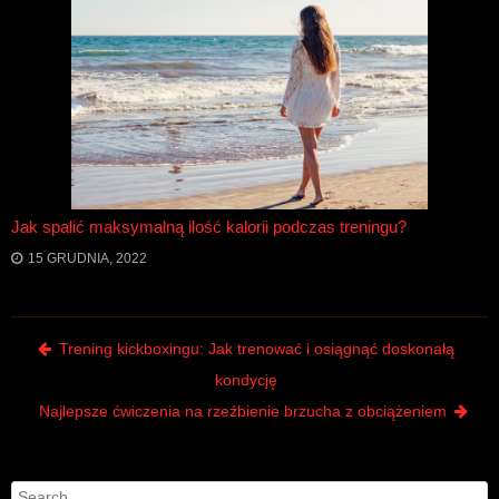
Jak spalić maksymalną ilość kalorii podczas treningu?
15 GRUDNIA, 2022
Post navigation
Trening kickboxingu: Jak trenować i osiągnąć doskonałą
kondycję
Najlepsze ćwiczenia na rzeźbienie brzucha z obciążeniem
Search