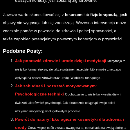
dalszych kontuzji, jeśli zostaną zignorowane.
Zawsze warto skonsultować się z
lekarzem
lub
fizjoterapeutą
, jeśli
objawy nie wygasają lub się zaostrzają. Wczesna interwencja może
znacznie pomóc w powrocie do zdrowia i pełnej sprawności, a
także zapobiec potencjalnym poważnym kontuzjom w przyszłości.
Podobne Posty:
Jak poprawić zdrowie i urodę dzięki medytacji
Medytacja to
nie tylko forma relaksu, ale także potężne narzędzie, które może znacząco
wpłynąć na nasze zdrowie oraz urodę. W obliczu rosnącego...
Jak schudnąć i pozostać motywowanym:
Psychologiczne techniki
Odchudzanie to nie tylko kwestia diety i
ćwiczeń, ale również psychologii. Jak skutecznie osiągnąć swoje cele i
utrzymać motywację w długotrwałym procesie...
Powrót do natury: Ekologiczne kosmetyki dla zdrowia i
urody
Coraz więcej osób zwraca uwagę na to, co nakłada na swoją skórę, a