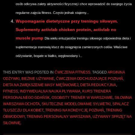
osób odkrywa zalety aktywności fizycznej i chce wprowadzić do swojego życia
regularne zajęcia fitness. Często jednak stajemy...
Wspomaganie dietetyczne przy treningu siłowym.
Suplementy activlab chicken protein, activlab no
muscle pump
Dla wielu entuzjastów treningu siłowego odpowiednia dieta i
suplementacja stanowią klucz do osiągnięcia zamierzonych celów. Właściwe
odżywianie, bogate w białko, węglowodany i...
THIS ENTRY WAS POSTED IN
ĆWICZENIA FITNESS
. TAGGED
ARGININA
ODŻYWKI
,
BIEŻNIE UŻYWANE
,
ĆWICZENIA ODCHUDZAJĄCE POZNAŃ
,
DIETA NA ZWIĘKSZENIE MASY MIĘŚNIOWEJ
,
DIETA REDUKCYJNA
,
FITNESS
,
INDYWIDUALNA NAUKA PŁYWANIA
,
KURS TRENERA
PERSONALNEGO GDAŃSK
,
OSOBISTY TRENER W WARSZAWIE
,
SIŁOWNIA
WARSZAWA OCHOTA
,
SKUTECZNE MODELOWANIE SYLWETKI
,
SPALACZ
TŁUSZCZU DLA KOBIET
,
TRENING NA KONDYCJĘ POZNAŃ
,
TRENING
OBWODOWY
,
TRENING PERSONALNY WARSZAWA
,
UŻYWANY SPRZĘT NA
SIŁOWNIĘ
.