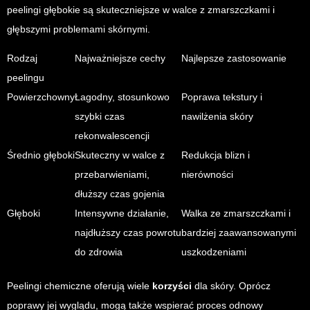
peelingi głębokie są skuteczniejsze w walce z zmarszczkami i
głębszymi problemami skórnymi.
Rodzaj
Najważniejsze cechy
Najlepsze zastosowanie
peelingu
Powierzchowny
Łagodny, stosunkowo
Poprawa tekstury i
szybki czas
nawilżenia skóry
rekonwalescencji
Średnio głęboki
Skuteczny w walce z
Redukcja blizn i
przebarwieniami,
nierówności
dłuższy czas gojenia
Głęboki
Intensywne działanie,
Walka ze zmarszczkami i
najdłuższy czas powrotu
bardziej zaawansowanymi
do zdrowia
uszkodzeniami
Peelingi chemiczne oferują wiele
korzyści
dla skóry. Oprócz
poprawy jej wyglądu, mogą także wspierać proces odnowy