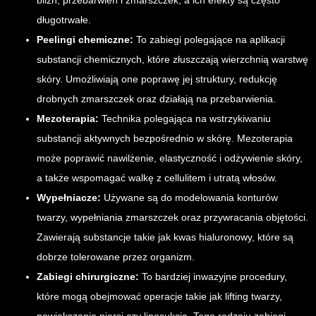
blizn, przebarwień i zmarszczek, a ich efekty są często
długotrwałe.
Peelingi chemiczne:
To zabiegi polegające na aplikacji
substancji chemicznych, które złuszczają wierzchnią warstwę
skóry. Umożliwiają one poprawę jej struktury, redukcję
drobnych zmarszczek oraz działają na przebarwienia.
Mezoterapia:
Technika polegająca na wstrzykiwaniu
substancji aktywnych bezpośrednio w skórę. Mezoterapia
może poprawić nawilżenie, elastyczność i odżywienie skóry,
a także wspomagać walkę z cellulitem i utratą włosów.
Wypełniacze:
Używane są do modelowania konturów
twarzy, wypełniania zmarszczek oraz przywracania objętości.
Zawierają substancje takie jak kwas hialuronowy, które są
dobrze tolerowane przez organizm.
Zabiegi chirurgiczne:
To bardziej inwazyjne procedury,
które mogą obejmować operacje takie jak lifting twarzy,