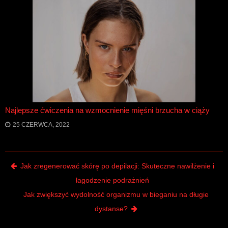
Najlepsze ćwiczenia na wzmocnienie mięśni brzucha w ciąży
25 CZERWCA, 2022
Post navigation
Jak zregenerować skórę po depilacji: Skuteczne nawilżenie i
łagodzenie podrażnień
Jak zwiększyć wydolność organizmu w bieganiu na długie
dystanse?