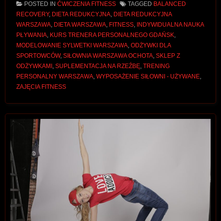
POSTED IN
ĆWICZENIA FITNESS
TAGGED
BALANCED
RECOVERY
,
DIETA REDUKCYJNA
,
DIETA REDUKCYJNA
WARSZAWA
,
DIETA WARSZAWA
,
FITNESS
,
INDYWIDUALNA NAUKA
PŁYWANIA
,
KURS TRENERA PERSONALNEGO GDAŃSK
,
MODELOWANIE SYLWETKI WARSZAWA
,
ODŻYWKI DLA
SPORTOWCÓW
,
SIŁOWNIA WARSZAWA OCHOTA
,
SKLEP Z
ODŻYWKAMI
,
SUPLEMENTACJA NA RZEŹBĘ
,
TRENING
PERSONALNY WARSZAWA
,
WYPOSAŻENIE SIŁOWNI - UŻYWANE
,
ZAJĘCIA FITNESS