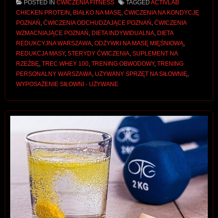
POSTED IN
ĆWICZENIA FITNESS
TAGGED
ACTIVLAB
CHICKEN PROTEIN
,
BIAŁKO NA MASĘ
,
ĆWICZENIA NA KONDYCJĘ
POZNAŃ
,
ĆWICZENIA ODCHUDZAJĄCE POZNAŃ
,
ĆWICZENIA
WZMACNIAJĄCE POZNAŃ
,
DIETA INDYWIDUALNA
,
DIETA
REDUKCYJNA WARSZAWA
,
ODŻYWKI NA MASĘ MIĘŚNIOWĄ
,
REDUKCJA MASY
,
STERYDY ĆWICZENIA
,
SUPLEMENT NA
RZEŹBĘ
,
TREC WHEY 100
,
TRENING OBWODOWY
,
TRENING
PERSONALNY WARSZAWA
,
UŻYWANY SPRZĘT NA SIŁOWNIĘ
,
WYPOSAŻENIE SIŁOWNI - UŻYWANE