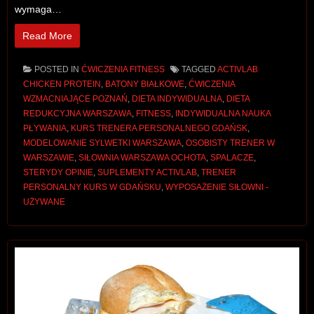
wymaga…
Read More
POSTED IN
ĆWICZENIA FITNESS
TAGGED
ACTIVLAB
CHICKEN PROTEIN
,
BATONY BIAŁKOWE
,
ĆWICZENIA
WZMACNIAJĄCE POZNAŃ
,
DIETA INDYWIDUALNA
,
DIETA
REDUKCYJNA WARSZAWA
,
FITNESS
,
INDYWIDUALNA NAUKA
PŁYWANIA
,
KURS TRENERA PERSONALNEGO GDAŃSK
,
MODELOWANIE SYLWETKI WARSZAWA
,
OSOBISTY TRENER W
WARSZAWIE
,
SIŁOWNIA WARSZAWA OCHOTA
,
SPALACZE
,
STERYDY OPINIE
,
SUPLEMENTY ACTIVLAB
,
TRENER
PERSONALNY KURS W GDAŃSKU
,
WYPOSAŻENIE SIŁOWNI -
UŻYWANE