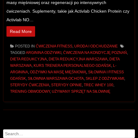
masy mięśniowej oraz regeneracji po intensywnych
ćwiczeniach. Suplementy, takie jak Activlab Chicken Protein czy
Activlab NO…
Read More
POSTED IN
ĆWICZENIA FITNESS
,
URODA I ODCHUDZANIE
TAGGED
ARGININA ODŻYWKI
,
ĆWICZENIA NA KONDYCJĘ POZNAŃ
,
DIETA REDUKCYJNA
,
DIETA REDUKCYJNA WARSZAWA
,
DIETA
WARSZAWA
,
KURS TRENERA PERSONALNEGO GDAŃSK
,
L-
ARGININA
,
ODŻYWKI NA MASĘ MIĘŚNIOWĄ
,
SIŁOWNIA I FITNESS
GDAŃSK
,
SIŁOWNIA WARSZAWA OCHOTA
,
SKLEP Z ODŻYWKAMI
,
STERYDY ĆWICZENIA
,
STERYDY OPINIE
,
TREC WHEY 100
,
TRENING OBWODOWY
,
UŻYWANY SPRZĘT NA SIŁOWNIĘ
Post navigation
Search