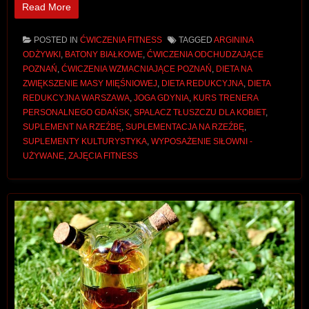
Read More
POSTED IN
ĆWICZENIA FITNESS
TAGGED
ARGININA
ODŻYWKI
,
BATONY BIAŁKOWE
,
ĆWICZENIA ODCHUDZAJĄCE
POZNAŃ
,
ĆWICZENIA WZMACNIAJĄCE POZNAŃ
,
DIETA NA
ZWIĘKSZENIE MASY MIĘŚNIOWEJ
,
DIETA REDUKCYJNA
,
DIETA
REDUKCYJNA WARSZAWA
,
JOGA GDYNIA
,
KURS TRENERA
PERSONALNEGO GDAŃSK
,
SPALACZ TŁUSZCZU DLA KOBIET
,
SUPLEMENT NA RZEŹBĘ
,
SUPLEMENTACJA NA RZEŹBĘ
,
SUPLEMENTY KULTURYSTYKA
,
WYPOSAŻENIE SIŁOWNI -
UŻYWANE
,
ZAJĘCIA FITNESS