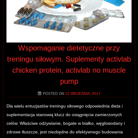
Wspomaganie dietetyczne przy
treningu siłowym. Suplementy activlab
chicken protein, activlab no muscle
pump
POSTED ON
22 WRZEŚNIA, 2017
Dla wielu entuzjastów treningu siłowego odpowiednia dieta i
suplementacja stanowią klucz do osiągnięcia zamierzonych
celów. Właściwe odżywianie, bogate w białko, węglowodany i
zdrowe tłuszcze, jest niezbędne do efektywnego budowania