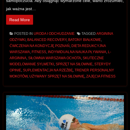
samopoczucia. Aby osiągnąć wymarzone cele, warto zrozumieć,
jak ważna jest…
Read More
POSTED IN
URODA I ODCHUDZANIE
TAGGED
ARGININA
ODŻYWKI
,
BALANCED RECOVERY
,
BATONY BIAŁKOWE
,
ĆWICZENIA NA KONDYCJĘ POZNAŃ
,
DIETA REDUKCYJNA
WARSZAWA
,
FITNESS
,
INDYWIDUALNA NAUKA PŁYWANIA
,
L-
ARGININA
,
SIŁOWNIA WARSZAWA OCHOTA
,
SKUTECZNE
MODELOWANIE SYLWETKI
,
SPRZĘT NA SIŁOWNIE
,
STERYDY
OPINIE
,
SUPLEMENTACJA NA RZEŹBĘ
,
TRENER PERSONALNY
MOKOTÓW
,
UŻYWANY SPRZĘT NA SIŁOWNIĘ
,
ZAJĘCIA FITNESS