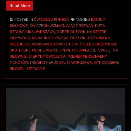
Read More
POSTED IN
ĆWICZENIA FITNESS
TAGGED
BATONY
BIAŁKOWE
,
ĆWICZENIA WZMACNIAJĄCE POZNAŃ
,
DIETA
REDUKCYJNA WARSZAWA
,
DOBRE ODŻYWKI NA RZEŹBĘ
,
INDYWIDUALNA NAUKA PŁYWANIA
,
ODŻYWKI
,
ODŻYWKI NA
RZEŹBĘ
,
SIŁOWNIA WARSZAWA OCHOTA
,
SKLEP Z ODŻYWKAMI
,
SKUTECZNE MODELOWANIE SYLWETKI
,
SPALACZE
,
SPRZĘT NA
SIŁOWNIE
,
STERYDY ĆWICZENIA
,
TRENER PERSONALNY
MOKOTÓW
,
TRENING PERSONALNY WARSZAWA
,
WYPOSAŻENIE
SIŁOWNI - UŻYWANE