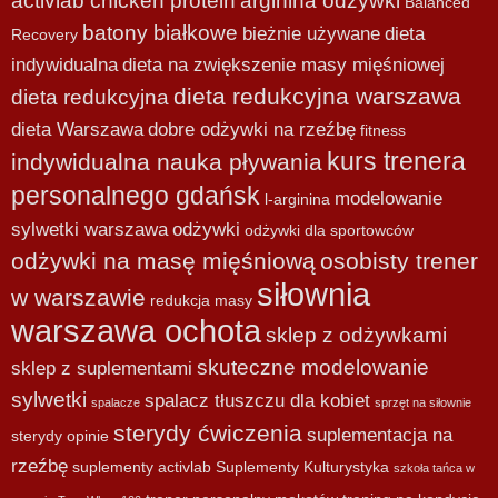
activlab chicken protein
arginina odżywki
Balanced
batony białkowe
bieżnie używane
dieta
Recovery
indywidualna
dieta na zwiększenie masy mięśniowej
dieta redukcyjna warszawa
dieta redukcyjna
dieta Warszawa
dobre odżywki na rzeźbę
fitness
kurs trenera
indywidualna nauka pływania
personalnego gdańsk
modelowanie
l-arginina
sylwetki warszawa
odżywki
odżywki dla sportowców
odżywki na masę mięśniową
osobisty trener
siłownia
w warszawie
redukcja masy
warszawa ochota
sklep z odżywkami
skuteczne modelowanie
sklep z suplementami
sylwetki
spalacz tłuszczu dla kobiet
spalacze
sprzęt na siłownie
sterydy ćwiczenia
suplementacja na
sterydy opinie
rzeźbę
suplementy activlab
Suplementy Kulturystyka
szkoła tańca w