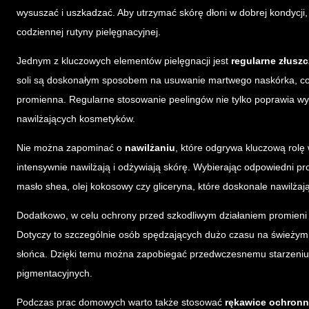
wysuszać i uszkadzać. Aby utrzymać skórę dłoni w dobrej kondycji
codziennej rutyny pielęgnacyjnej.
Jednym z kluczowych elementów pielęgnacji jest
regularne złuszc
soli są doskonałym sposobem na usuwanie martwego naskórka, co sp
promienna. Regularne stosowanie peelingów nie tylko poprawia wygl
nawilżających kosmetyków.
Nie można zapominać o
nawilżaniu
, które odgrywa kluczową rolę
intensywnie nawilżają i odżywiają skórę. Wybierając odpowiedni pr
masło shea, olej kokosowy czy gliceryna, które doskonale nawilżają
Dodatkowo, w celu ochrony przed szkodliwym działaniem promien
Dotyczy to szczególnie osób spędzających dużo czasu na świeżym p
słońca. Dzięki temu można zapobiegać przedwczesnemu starzeniu 
pigmentacyjnych.
Podczas prac domowych warto także stosować
rękawice ochron