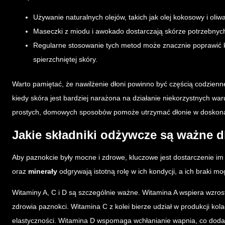
Używanie naturalnych olejów, takich jak olej kokosowy i oliw
Maseczki z miodu i awokado dostarczają skórze potrzebnyc
Regularne stosowanie tych metod może znacznie poprawić ko
spierzchniętej skóry.
Warto pamiętać, że nawilżenie dłoni powinno być częścią codzienne
kiedy skóra jest bardziej narażona na działanie niekorzystnych w
prostych, domowych sposobów pomoże utrzymać dłonie w doskonał
Jakie składniki odżywcze są ważne 
Aby paznokcie były mocne i zdrowe, kluczowe jest dostarczenie i
oraz
minerały
odgrywają istotną rolę w ich kondycji, a ich braki m
Witaminy A, C i D są szczególnie ważne. Witamina A wspiera wzrost
zdrowia paznokci. Witamina C z kolei bierze udział w produkcji kola
elastyczności. Witamina D wspomaga wchłanianie wapnia, co doda