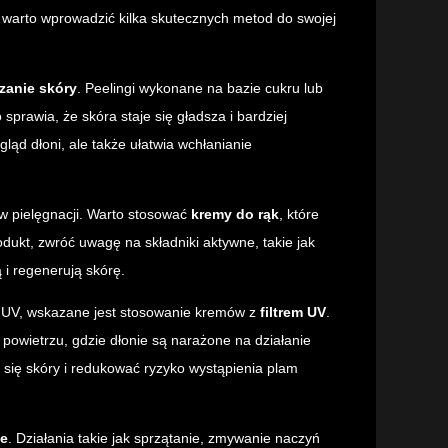
, warto wprowadzić kilka skutecznych metod do swojej
zanie skóry
. Peelingi wykonane na bazie cukru lub
rawia, że skóra staje się gładsza i bardziej
ąd dłoni, ale także ułatwia wchłanianie
 w pielęgnacji. Warto stosować
kremy do rąk
, które
odukt, zwróć uwagę na składniki aktywne, takie jak
 i regenerują skórę.
i UV, wskazane jest stosowanie kremów z
filtrem UV
.
owietrzu, gdzie dłonie są narażone na działanie
się skóry i redukować ryzyko wystąpienia plam
ne
. Działania takie jak sprzątanie, zmywanie naczyń