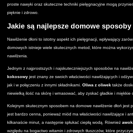
proste nawyki oraz skuteczne techniki pielęgnacyjne mogą przynie
pięknie i zdrowo.
Jakie są najlepsze domowe sposoby 
Nawilżenie dłoni to istotny aspekt ich pielęgnacji, wpływający zaró
domowych istnieje wiele skutecznych metod, które można wykorzy
nawilżenia.
Jednym z najprostszych i najskuteczniejszych sposobów na nawilże
kokosowy
jest znany ze swoich właściwości nawilżających i odży
jak i w połączeniu z innymi składnikami.
Oliwa z oliwek
także dosko
niewielką ilość na skórę i wmasować, aby zyskać gładkie i miękkie 
Kolejnym skutecznym sposobem na domowe nawilżenie dłoń jest 
jest bardzo cenna, ponieważ miód ma właściwości nawilżające i an
kilkanaście minut, a następnie spłukać ciepłą wodą. Również
awok
względu na bogactwo witamin i zdrowych tłuszczów, które przyczynia