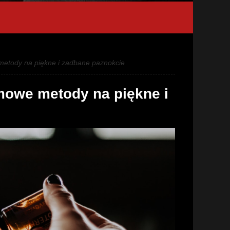
metody na piękne i zadbane paznokcie
mowe metody na piękne i