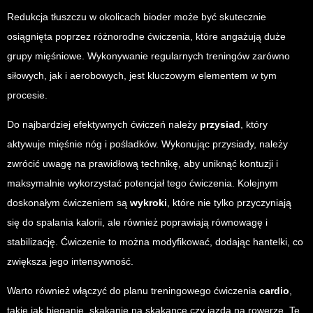
Redukcja tłuszczu w okolicach bioder może być skutecznie
osiągnięta poprzez różnorodne ćwiczenia, które angażują duże
grupy mięśniowe. Wykonywanie regularnych treningów zarówno
siłowych, jak i aerobowych, jest kluczowym elementem w tym
procesie.
Do najbardziej efektywnych ćwiczeń należy
przysiad
, który
aktywuje mięśnie nóg i pośladków. Wykonując przysiady, należy
zwrócić uwagę na prawidłową technikę, aby uniknąć kontuzji i
maksymalnie wykorzystać potencjał tego ćwiczenia. Kolejnym
doskonałym ćwiczeniem są
wykroki
, które nie tylko przyczyniają
się do spalania kalorii, ale również poprawiają równowagę i
stabilizację. Ćwiczenie to można modyfikować, dodając hantelki, co
zwiększa jego intensywność.
Warto również włączyć do planu treningowego ćwiczenia
cardio
,
takie jak bieganie, skakanie na skakance czy jazda na rowerze. Te