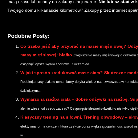
mają czasu lub ochoty na zakupy stacjonarne.
Nie lubisz stać w 
Twojego domu kilkanaście kilometrów? Zakupy przez internet speł
Podobne Posty:
Co trzeba jeść aby przybrać na masie mięśniowej? Odż
masy mięśniowej: białko
Zwiększenie masy mięśniowej to cel wielu o
osiągnąć lepsze wyniki sportowe. Kluczem do...
W jaki sposób zredukować masę ciała? Skuteczne mode
Redukcja masy ciała to temat, który dotyka wielu z nas, zwłaszcza w kontekś
dzisiejszym...
Wymarzona rzeźba ciała – dobre odżywki na rzeźbę. Sup
ale nie wiesz, od czego zacząć? Osiągnięcie idealnej sylwetki to nie tylko ciężka
Klasyczny trening na siłowni. Trening obwodowy – sił
efektywna forma ćwiczeń, która zyskuje coraz większą popularność wśród os
w...