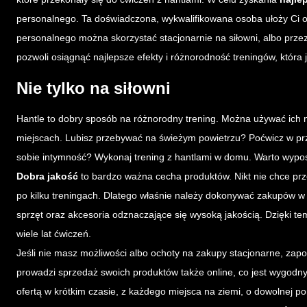
personalnego. Ta doświadczona, wykwalifikowana osoba ułoży Ci o
personalnego można skorzystać stacjonarnie na siłowni, albo przez 
pozwoli osiągnąć najlepsze efekty i różnorodność treningów, która
Nie tylko na siłowni
Hantle to dobry sposób na różnorodny trening. Można używać ich nie
miejscach. Lubisz przebywać na świeżym powietrzu? Poćwicz w pr
sobie intymność? Wykonaj trening z hantlami w domu. Warto wyposa
Dobra jakość
to bardzo ważna cecha produktów. Nikt nie chce prze
po kilku treningach. Dlatego właśnie należy dokonywać zakupów 
sprzęt oraz akcesoria odznaczające się wysoką jakością. Dzięki te
wiele lat ćwiczeń.
Jeśli nie masz możliwości albo ochoty na zakupy stacjonarne, zapo
prowadzi sprzedaż swoich produktów także online, co jest wygod
ofertą w krótkim czasie, z każdego miejsca na ziemi, o dowolnej por