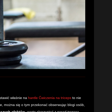
ostawić właśnie na
hantle Ćwiczenia na triceps
to nie
le, można się o tym przekonać obserwując blogi osób,
pszych efektów
, warto skorzystać z porad trenera