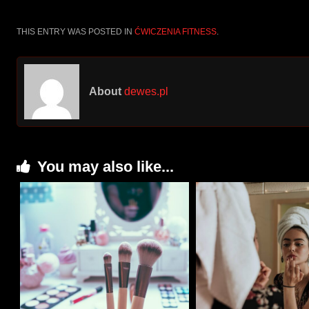
THIS ENTRY WAS POSTED IN
ĆWICZENIA FITNESS
.
About
dewes.pl
You may also like...