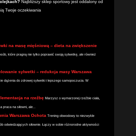
kolejkach?
Najbliższy sklep sportowy jest oddalony od
nią Twoje oczekiwania
ywki na masę mięśniową – dieta na zwiększenie
sób, które pragną nie tylko poprawić swoją sylwetkę, ale również
lowanie sylwetki – redukcja masy Warszawa
cie dążenia do zdrowej sylwetki i lepszego samopoczucia. W
lementacja na rzeźbę
Marzysz o wymarzonej rzeźbie ciała,
 praca na siłowni, ale...
ownia Warszawa Ochota
Trening obwodowy to niezwykle
ób odwiedzających siłownie. Łączy w sobie różnorodne aktywności