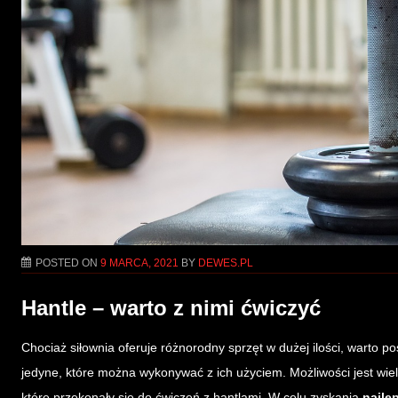
POSTED ON
9 MARCA, 2021
BY
DEWES.PL
Hantle – warto z nimi ćwiczyć
Chociaż siłownia oferuje różnorodny sprzęt w dużej ilości, warto p
jedyne, które można wykonywać z ich użyciem. Możliwości jest wie
które przekonały się do ćwiczeń z hantlami. W celu zyskania
najle