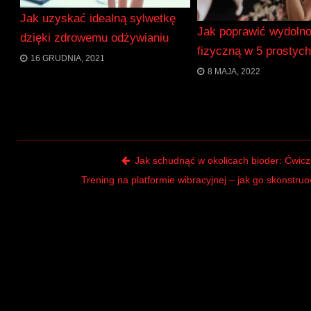
Jak uzyskać idealną sylwetkę
Jak poprawić wydoln
dzięki zdrowemu odżywianiu
fizyczną w 5 prostyc
16 GRUDNIA, 2021
8 MAJA, 2022
Post navigation
Jak schudnąć w okolicach bioder: Ćwicze
Trening na platformie wibracyjnej – jak go skonstru