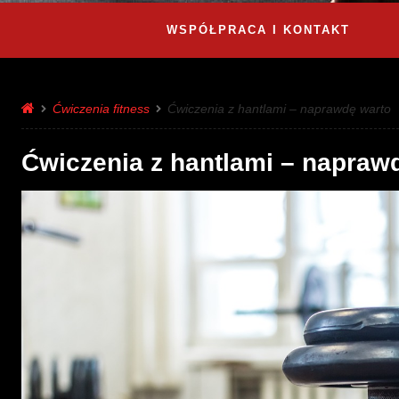
WSPÓŁPRACA I KONTAKT
Ćwiczenia fitness
Ćwiczenia z hantlami – naprawdę warto
Ćwiczenia z hantlami – napraw