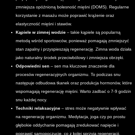
zmniejsza opóźnioną bolesność mięśni (DOMS). Regularne
korzystanie z masażu może poprawić krążenie oraz
elastyczność mięśni i stawów.
Kąpiele w zimnej wodzie
– takie kąpiele są popularną
metodą wśród sportowców, ponieważ pomagają zmniejszyć
stan zapalny i przyspieszają regenerację. Zimna woda działa
jako naturalny środek przeciwbólowy i zmniejsza obrzęki.
Odpowiedni sen
– sen ma kluczowe znaczenie dla
procesów regeneracyjnych organizmu. To podczas snu
następuje odbudowa tkanek oraz produkcja hormonów, które
wspomagają regenerację mięśni. Warto zadbać o 7-9 godzin
snu każdej nocy.
Techniki relaksacyjne
– stres może negatywnie wpływać
na regenerację organizmu. Medytacja, joga czy po prostu
głębokie oddychanie pomagają zredukować napięcie i
poprawić samopoczucie, co z kolei sprzyja regeneracji.