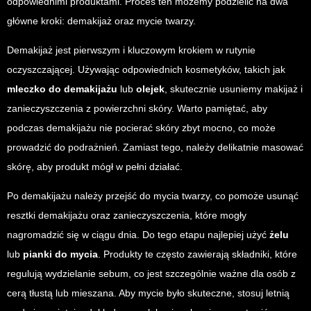
odpowiednimi produktami. Proces ten możemy podzielić na dwa
główne kroki: demakijaż oraz mycie twarzy.
Demakijaż jest pierwszym i kluczowym krokiem w rutynie
oczyszczającej. Używając odpowiednich kosmetyków, takich jak
mleczko do demakijażu
lub
olejek
, skutecznie usuniemy makijaż i
zanieczyszczenia z powierzchni skóry. Warto pamiętać, aby
podczas demakijażu nie pocierać skóry zbyt mocno, co może
prowadzić do podrażnień. Zamiast tego, należy delikatnie masować
skórę, aby produkt mógł w pełni działać.
Po demakijażu należy przejść do mycia twarzy, co pomoże usunąć
resztki demakijażu oraz zanieczyszczenia, które mogły
nagromadzić się w ciągu dnia. Do tego etapu najlepiej użyć
żelu
lub
pianki do mycia
. Produkty te często zawierają składniki, które
regulują wydzielanie sebum, co jest szczególnie ważne dla osób z
cerą tłustą lub mieszana. Aby mycie było skuteczne, stosuj letnią