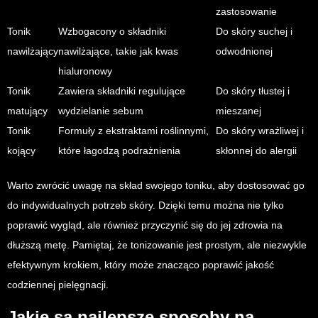
zastosowanie
Tonik
Wzbogacony o składniki
Do skóry suchej i
nawilżający
nawilżające, takie jak kwas
odwodnionej
hialuronowy
Tonik
Zawiera składniki regulujące
Do skóry tłustej i
matujący
wydzielanie sebum
mieszanej
Tonik
Formuły z ekstraktami roślinnymi,
Do skóry wrażliwej i
kojący
które łagodzą podrażnienia
skłonnej do alergii
Warto zwrócić uwagę na skład swojego toniku, aby dostosować go
do indywidualnych potrzeb skóry. Dzięki temu można nie tylko
poprawić wygląd, ale również przyczynić się do jej zdrowia na
dłuższą metę. Pamiętaj, że tonizowanie jest prostym, ale niezwykle
efektywnym krokiem, który może znacząco poprawić jakość
codziennej pielęgnacji.
Jakie są najlepsze sposoby na