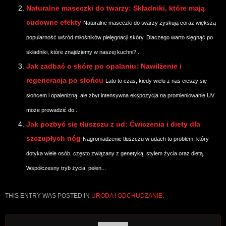
Naturalne maseczki do twarzy: Składniki, które mają
cudowne efekty
Naturalne maseczki do twarzy zyskują coraz większą
popularność wśród miłośników pielęgnacji skóry. Dlaczego warto sięgnąć po
składniki, które znajdziemy w naszej kuchni?...
Jak zadbać o skórę po opalaniu: Nawilżenie i
regeneracja po słońcu
Lato to czas, kiedy wielu z nas cieszy się
słońcem i opalenizną, ale zbyt intensywna ekspozycja na promieniowanie UV
może prowadzić do...
Jak pozbyć się tłuszczu z ud: Ćwiczenia i diety dla
szczupłych nóg
Nagromadzenie tłuszczu w udach to problem, który
dotyka wiele osób, często związany z genetyką, stylem życia oraz dietą.
Współczesny tryb życia, pełen...
THIS ENTRY WAS POSTED IN
URODA I ODCHUDZANIE
.