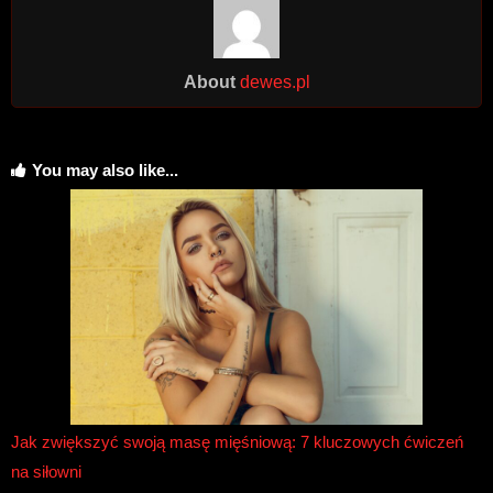
About
dewes.pl
You may also like...
Jak zwiększyć swoją masę mięśniową: 7 kluczowych ćwiczeń
na siłowni