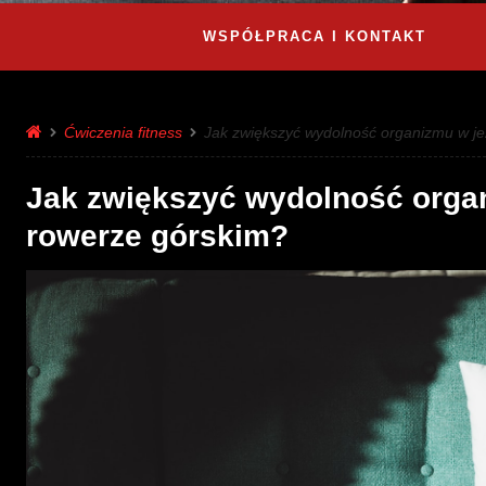
WSPÓŁPRACA I KONTAKT
Ćwiczenia fitness
Jak zwiększyć wydolność organizmu w je
Jak zwiększyć wydolność organ
rowerze górskim?