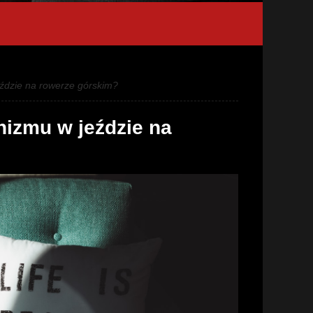
ździe na rowerze górskim?
izmu w jeździe na