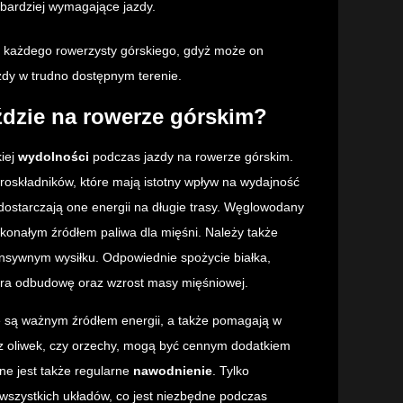
 bardziej wymagające jazdy.
a każdego rowerzysty górskiego, gdyż może on
zdy w trudno dostępnym terenie.
ździe na rowerze górskim?
iej
wydolności
podczas jazdy na rowerze górskim.
oskładników, które mają istotny wpływ na wydajność
dostarczają one energii na długie trasy. Węglowodany
oskonałym źródłem paliwa dla mięśni. Należy także
ensywnym wysiłku. Odpowiednie spożycie białka,
iera odbudowę oraz wzrost masy mięśniowej.
e są ważnym źródłem energii, a także pomagają w
wa z oliwek, czy orzechy, mogą być cennym dodatkiem
ne jest także regularne
nawodnienie
. Tylko
szystkich układów, co jest niezbędne podczas