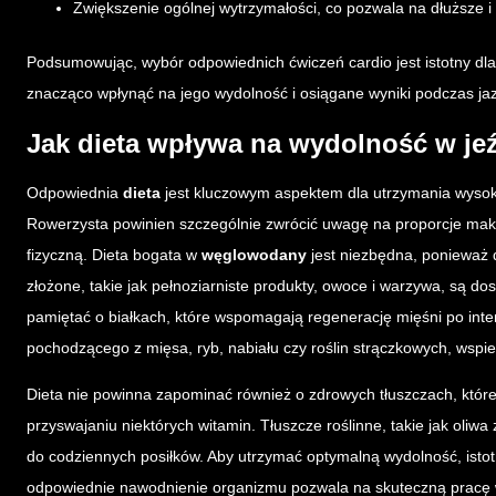
Zwiększenie ogólnej wytrzymałości, co pozwala na dłuższe i
Podsumowując, wybór odpowiednich ćwiczeń cardio jest istotny dl
znacząco wpłynąć na jego wydolność i osiągane wyniki podczas ja
Jak dieta wpływa na wydolność w je
Odpowiednia
dieta
jest kluczowym aspektem dla utrzymania wysok
Rowerzysta powinien szczególnie zwrócić uwagę na proporcje makr
fizyczną. Dieta bogata w
węglowodany
jest niezbędna, ponieważ 
złożone, takie jak pełnoziarniste produkty, owoce i warzywa, są d
pamiętać o białkach, które wspomagają regenerację mięśni po int
pochodzącego z mięsa, ryb, nabiału czy roślin strączkowych, wsp
Dieta nie powinna zapominać również o zdrowych tłuszczach, któr
przyswajaniu niektórych witamin. Tłuszcze roślinne, takie jak oli
do codziennych posiłków. Aby utrzymać optymalną wydolność, istot
odpowiednie nawodnienie organizmu pozwala na skuteczną pracę w