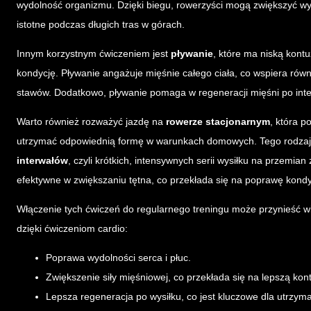
wydolność organizmu. Dzięki biegu, rowerzyści mogą zwiększyć wy
istotne podczas długich tras w górach.
Innym korzystnym ćwiczeniem jest
pływanie
, które ma niską kont
kondycję. Pływanie angażuje mięśnie całego ciała, co wspiera ró
stawów. Dodatkowo, pływanie pomaga w regeneracji mięśni po int
Warto również rozważyć jazdę na
rowerze stacjonarnym
, która p
utrzymać odpowiednią formę w warunkach domowych. Tego rodzaju ć
interwałów
, czyli krótkich, intensywnych serii wysiłku na przemia
efektywne w zwiększaniu tętna, co przekłada się na poprawę kondy
Włączenie tych ćwiczeń do regularnego treningu może przynieść wie
dzięki ćwiczeniom cardio:
Poprawa wydolności serca i płuc.
Zwiększenie siły mięśniowej, co przekłada się na lepszą ko
Lepsza regeneracja po wysiłku, co jest kluczowe dla utrzyma