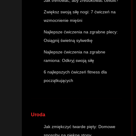
Jak trenować, aby zredukować cellulit?
Zwiększ swoją siłę nogi: 7 ćwiczeń na
wzmocnienie mięśni
Najlepsze ćwiczenia na zgrabne plecy:
Osiągnij świetną sylwetkę
Najlepsze ćwiczenia na zgrabne
ramiona: Odkryj swoją siłę
6 najlepszych ćwiczeń fitness dla
początkujących
Uroda
Jak zmiękczyć twarde pięty: Domowe
sposoby na piękne stopy