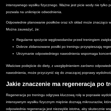
intensywnego wysiłku fizycznego. Ważne jest picie wody nie tylko pr
pozwala na uniknięcie odwodnienia.
Odpowiednie planowanie posiłków oraz ich skład może znacząco w
Można zauważyć, że:
Regularne spożycie węglowodanów przed treningiem zwięks
Dobrze zbilansowane posiłki po treningu przyspieszają rege
Utrzymanie odpowiedniego nawodnienia wspomaga koncentra
Właściwe podejście do diety, z uwzględnieniem zarówno odpowiedn
nawodnienia, może przyczynić się do znaczącej poprawy wydolnośc
Jakie znaczenie ma regeneracja po t
Regeneracja po treningu odgrywa kluczową rolę w poprawie wydol
intensywnym wysiłku fizycznym mięśnie doznają mikrourazów, kt
odpowiednia regeneracja jest niezwykle istotna, aby skutecznie w