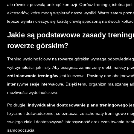
ale również pozwolą uniknąć kontuzji. Oprócz treningu, istotna jes
akcesoriów, które mogą wspierać nasze wysiłki. Warto zatem po
lepsze wyniki i cieszyć się każdą chwilą spędzoną na dwóch kółkac
Jakie są podstawowe zasady trenin
rowerze górskim?
Trening wydolnościowy na rowerze górskim wymaga odpowiedniego 
wytrzymałości, jak i siły. Aby osiągnąć zamierzony efekt, należy p
zróżnicowanie treningów
jest kluczowe. Powinny one obejmować za
intensywne sesje interwałowe. Dzięki temu organizm ma szansę ad
możliwości wydolnościowe.
Po drugie,
indywidualne dostosowanie planu treningowego
jes
fizyczne i doświadczenie, co oznacza, że schematy treningowe mog
swojego ciała i dostosowywać intensywność oraz czas trwania tren
samopoczucia.