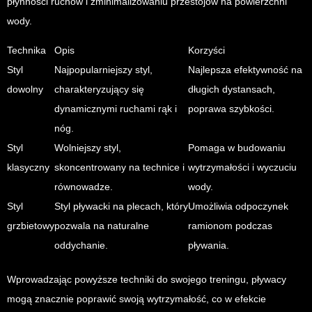
płynności ruchów i zminimalizowaniu przestojów na powierzchni
wody.
Technika
Opis
Korzyści
Styl
Najpopularniejszy styl,
Najlepsza efektywność na
dowolny
charakteryzujący się
długich dystansach,
dynamicznymi ruchami rąk i
poprawa szybkości.
nóg.
Styl
Wolniejszy styl,
Pomaga w budowaniu
klasyczny
skoncentrowany na technice i
wytrzymałości i wyczuciu
równowadze.
wody.
Styl
Styl pływacki na plecach, który
Umożliwia odpoczynek
grzbietowy
pozwala na naturalne
ramionom podczas
oddychanie.
pływania.
Wprowadzając powyższe techniki do swojego treningu, pływacy
mogą znacznie poprawić swoją wytrzymałość, co w efekcie