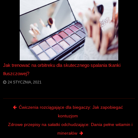
Jak trenować na orbitreku dla skutecznego spalania tkanki
tłuszczowej?
24 STYCZNIA, 2021
Post navigation
Ćwiczenia rozciągające dla biegaczy: Jak zapobiegać
kontuzjom
Zdrowe przepisy na sałatki odchudzające: Dania pełne witamin i
minerałów