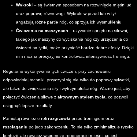
Wykroki
– są świetnym sposobem na rozwinięcie mięśni ud
oraz poprawę równowagi. Wykroki w przód lub w tył
angażują różne partie nóg, co sprzyja ich wysmukleniu.
Ćwiczenia na maszynach
– używanie sprzętu na siłowni,
takiego jak maszyny do wyciskania nóg czy urządzenia do
ćwiczeń na łydki, może przynieść bardzo dobre efekty. Dzięki
nim można precyzyjnie kontrolować intensywność treningu.
Regularne wykonywanie tych ćwiczeń, przy zachowaniu
odpowiedniej techniki, przyczyni się nie tylko do poprawy sylwetki,
ale także do zwiększenia siły i wytrzymałości nóg. Ważne jest, aby
połączyć ćwiczenia siłowe z
aktywnym stylem życia
, co pozwoli
osiągnąć lepsze rezultaty.
Pamiętaj również o roli
rozgrzewki
przed treningiem oraz
rozciąganiu
po jego zakończeniu. To nie tylko zminimalizuje ryzyko
kontuzji, ale również wspomoże regenerację mięśni, co jest