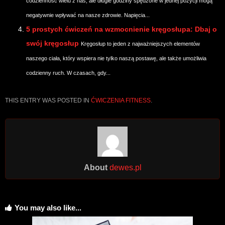
codzienność wielu z nas, ale długie godziny spędzone w jednej pozycji mogą
negatywnie wpływać na nasze zdrowie. Napięcia...
5 prostych ćwiczeń na wzmocnienie kręgosłupa: Dbaj o
swój kręgosłup
Kręgosłup to jeden z najważniejszych elementów
naszego ciała, który wspiera nie tylko naszą postawę, ale także umożliwia
codzienny ruch. W czasach, gdy...
THIS ENTRY WAS POSTED IN
ĆWICZENIA FITNESS
.
About
dewes.pl
You may also like...