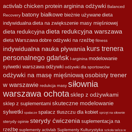
activlab chicken protein
arginina odżywki
Balanced
batony białkowe
bieżnie używane
dieta
Recovery
indywidualna
dieta na zwiększenie masy mięśniowej
dieta redukcyjna warszawa
dieta redukcyjna
dieta Warszawa
dobre odżywki na rzeźbę
fitness
kurs trenera
indywidualna nauka pływania
personalnego gdańsk
modelowanie
l-arginina
sylwetki warszawa
odżywki
odżywki dla sportowców
odżywki na masę mięśniową
osobisty trener
siłownia
w warszawie
redukcja masy
warszawa ochota
sklep z odżywkami
skuteczne modelowanie
sklep z suplementami
sylwetki
spalacz tłuszczu dla kobiet
spalacze
sprzęt na siłownie
sterydy ćwiczenia
suplementacja na
sterydy opinie
rzeźbę
suplementy activlab
Suplementy Kulturystyka
szkoła tańca w