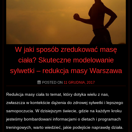
W jaki sposób zredukować masę
ciała? Skuteczne modelowanie
sylwetki – redukcja masy Warszawa
POSTED ON
11 GRUDNIA, 2017
Redukcja masy ciała to temat, który dotyka wielu z nas,
zwłaszcza w kontekście dążenia do zdrowej sylwetki i lepszego
samopoczucia. W dzisiejszym świecie, gdzie na każdym kroku
jesteśmy bombardowani informacjami o dietach i programach
treningowych, warto wiedzieć, jakie podejście naprawdę działa.