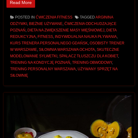
Read More
POSTED IN
ĆWICZENIA FITNESS
TAGGED
ARGININA
ODŻYWKI
,
BIEŻNIE UŻYWANE
,
ĆWICZENIA ODCHUDZAJĄCE
POZNAŃ
,
DIETA NA ZWIĘKSZENIE MASY MIĘŚNIOWEJ
,
DIETA
REDUKCYJNA
,
FITNESS
,
INDYWIDUALNA NAUKA PŁYWANIA
,
KURS TRENERA PERSONALNEGO GDAŃSK
,
OSOBISTY TRENER
W WARSZAWIE
,
SIŁOWNIA WARSZAWA OCHOTA
,
SKUTECZNE
MODELOWANIE SYLWETKI
,
SPALACZ TŁUSZCZU DLA KOBIET
,
TRENING NA KONDYCJĘ POZNAŃ
,
TRENING OBWODOWY
,
TRENING PERSONALNY WARSZAWA
,
UŻYWANY SPRZĘT NA
SIŁOWNIĘ