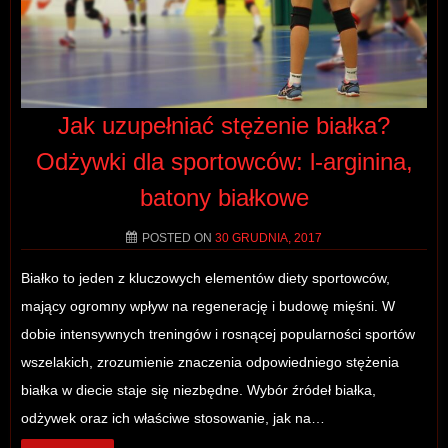
Jak uzupełniać stężenie białka?
Odżywki dla sportowców: l-arginina,
batony białkowe
POSTED ON
30 GRUDNIA, 2017
Białko to jeden z kluczowych elementów diety sportowców,
mający ogromny wpływ na regenerację i budowę mięśni. W
dobie intensywnych treningów i rosnącej popularności sportów
wszelakich, zrozumienie znaczenia odpowiedniego stężenia
białka w diecie staje się niezbędne. Wybór źródeł białka,
odżywek oraz ich właściwe stosowanie, jak na…