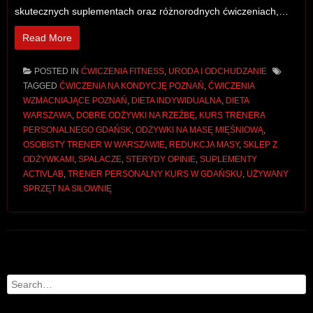
skutecznych suplementach oraz różnorodnych ćwiczeniach,…
Read More
POSTED IN
ĆWICZENIA FITNESS
,
URODA I ODCHUDZANIE
TAGGED
ĆWICZENIA NA KONDYCJĘ POZNAŃ
,
ĆWICZENIA
WZMACNIAJĄCE POZNAŃ
,
DIETA INDYWIDUALNA
,
DIETA
WARSZAWA
,
DOBRE ODŻYWKI NA RZEŹBĘ
,
KURS TRENERA
PERSONALNEGO GDAŃSK
,
ODŻYWKI NA MASĘ MIĘŚNIOWĄ
,
OSOBISTY TRENER W WARSZAWIE
,
REDUKCJA MASY
,
SKLEP Z
ODŻYWKAMI
,
SPALACZE
,
STERYDY OPINIE
,
SUPLEMENTY
ACTIVLAB
,
TRENER PERSONALNY KURS W GDAŃSKU
,
UŻYWANY
SPRZĘT NA SIŁOWNIĘ
Post navigation
Search