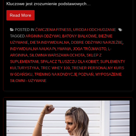
Kluczowe jest zrozumienie podstawowych…
Read More
POSTED IN
ĆWICZENIA FITNESS
,
URODA I ODCHUDZANIE
TAGGED
ARGININA ODŻYWKI
,
BATONY BIAŁKOWE
,
BIEŻNIE
UŻYWANE
,
DIETA INDYWIDUALNA
,
DOBRE ODŻYWKI NA RZEŹBĘ
,
INDYWIDUALNA NAUKA PŁYWANIA
,
JOGA TRÓJMIASTO
,
L-
ARGININA
,
SIŁOWNIA WARSZAWA OCHOTA
,
SKLEP Z
SUPLEMENTAMI
,
SPALACZ TŁUSZCZU DLA KOBIET
,
SUPLEMENTY
KULTURYSTYKA
,
TREC WHEY 100
,
TRENER PERSONALNY KURS
W GDAŃSKU
,
TRENING NA KONDYCJĘ POZNAŃ
,
WYPOSAŻENIE
SIŁOWNI - UŻYWANE