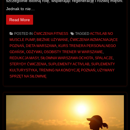
szczególnie istotną rolę, wspierając regenerację i rozwój mięśni.
Jednak to nie…
Read More
POSTED IN
ĆWICZENIA FITNESS
TAGGED
ACTIVLAB NO
MUSCLE PUMP
,
BIEŻNIE UŻYWANE
,
ĆWICZENIA WZMACNIAJĄCE
POZNAŃ
,
DIETA WARSZAWA
,
KURS TRENERA PERSONALNEGO
GDAŃSK
,
ODŻYWKI
,
OSOBISTY TRENER W WARSZAWIE
,
REDUKCJA MASY
,
SIŁOWNIA WARSZAWA OCHOTA
,
SPALACZE
,
STERYDY ĆWICZENIA
,
SUPLEMENTY ACTIVLAB
,
SUPLEMENTY
KULTURYSTYKA
,
TRENING NA KONDYCJĘ POZNAŃ
,
UŻYWANY
SPRZĘT NA SIŁOWNIĘ