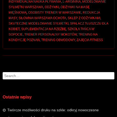
INDYWIDUALNA NAUKA PŁYWANIA
,
L-ARGININA
,
MODELOWANIE
SYLWETKI WARSZAWA
,
ODŻYWKI
,
ODŻYWKI NA MASĘ
MIĘŚNIOWĄ
,
OSOBISTY TRENER W WARSZAWIE
,
REDUKCJA
MASY
,
SIŁOWNIA WARSZAWA OCHOTA
,
SKLEP Z ODŻYWKAMI
,
SKUTECZNE MODELOWANIE SYLWETKI
,
SPALACZ TŁUSZCZU DLA
KOBIET
,
SUPLEMENTACJA NA RZEŹBĘ
,
SZKOŁA TAŃCA W
SOPOCIE
,
TRENER PERSONALNY MOKOTÓW
,
TRENING NA
KONDYCJĘ POZNAŃ
,
TRENING OBWODOWY
,
ZAJĘCIA FITNESS
Post navigation
Search
Ostatnie wpisy
Twórcze możliwości druku na szkle: odkryj nowoczesne