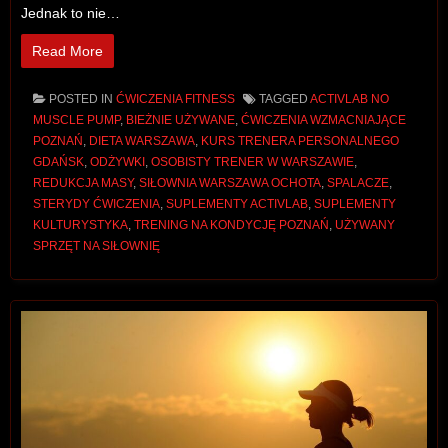
Jednak to nie…
Read More
POSTED IN
ĆWICZENIA FITNESS
TAGGED
ACTIVLAB NO
MUSCLE PUMP
,
BIEŻNIE UŻYWANE
,
ĆWICZENIA WZMACNIAJĄCE
POZNAŃ
,
DIETA WARSZAWA
,
KURS TRENERA PERSONALNEGO
GDAŃSK
,
ODŻYWKI
,
OSOBISTY TRENER W WARSZAWIE
,
REDUKCJA MASY
,
SIŁOWNIA WARSZAWA OCHOTA
,
SPALACZE
,
STERYDY ĆWICZENIA
,
SUPLEMENTY ACTIVLAB
,
SUPLEMENTY
KULTURYSTYKA
,
TRENING NA KONDYCJĘ POZNAŃ
,
UŻYWANY
SPRZĘT NA SIŁOWNIĘ