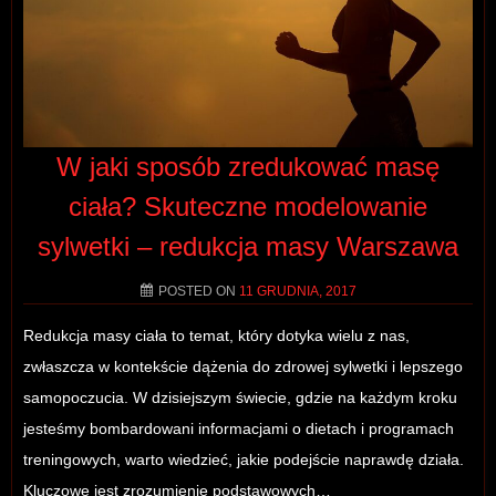
W jaki sposób zredukować masę
ciała? Skuteczne modelowanie
sylwetki – redukcja masy Warszawa
POSTED ON
11 GRUDNIA, 2017
Redukcja masy ciała to temat, który dotyka wielu z nas,
zwłaszcza w kontekście dążenia do zdrowej sylwetki i lepszego
samopoczucia. W dzisiejszym świecie, gdzie na każdym kroku
jesteśmy bombardowani informacjami o dietach i programach
treningowych, warto wiedzieć, jakie podejście naprawdę działa.
Kluczowe jest zrozumienie podstawowych…