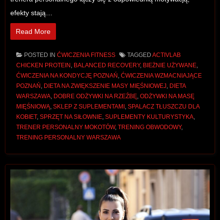
efekty stają…
Read More
POSTED IN
ĆWICZENIA FITNESS
TAGGED
ACTIVLAB
CHICKEN PROTEIN
,
BALANCED RECOVERY
,
BIEŻNIE UŻYWANE
,
ĆWICZENIA NA KONDYCJĘ POZNAŃ
,
ĆWICZENIA WZMACNIAJĄCE
POZNAŃ
,
DIETA NA ZWIĘKSZENIE MASY MIĘŚNIOWEJ
,
DIETA
WARSZAWA
,
DOBRE ODŻYWKI NA RZEŹBĘ
,
ODŻYWKI NA MASĘ
MIĘŚNIOWĄ
,
SKLEP Z SUPLEMENTAMI
,
SPALACZ TŁUSZCZU DLA
KOBIET
,
SPRZĘT NA SIŁOWNIE
,
SUPLEMENTY KULTURYSTYKA
,
TRENER PERSONALNY MOKOTÓW
,
TRENING OBWODOWY
,
TRENING PERSONALNY WARSZAWA