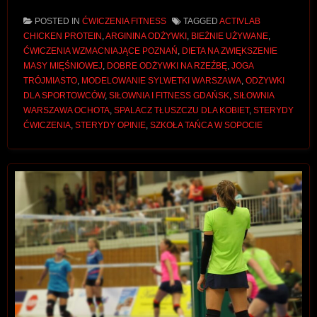
POSTED IN
ĆWICZENIA FITNESS
TAGGED
ACTIVLAB
CHICKEN PROTEIN
,
ARGININA ODŻYWKI
,
BIEŻNIE UŻYWANE
,
ĆWICZENIA WZMACNIAJĄCE POZNAŃ
,
DIETA NA ZWIĘKSZENIE
MASY MIĘŚNIOWEJ
,
DOBRE ODŻYWKI NA RZEŹBĘ
,
JOGA
TRÓJMIASTO
,
MODELOWANIE SYLWETKI WARSZAWA
,
ODŻYWKI
DLA SPORTOWCÓW
,
SIŁOWNIA I FITNESS GDAŃSK
,
SIŁOWNIA
WARSZAWA OCHOTA
,
SPALACZ TŁUSZCZU DLA KOBIET
,
STERYDY
ĆWICZENIA
,
STERYDY OPINIE
,
SZKOŁA TAŃCA W SOPOCIE