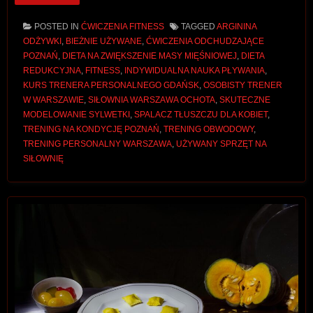
POSTED IN
ĆWICZENIA FITNESS
TAGGED
ARGININA
ODŻYWKI
,
BIEŻNIE UŻYWANE
,
ĆWICZENIA ODCHUDZAJĄCE
POZNAŃ
,
DIETA NA ZWIĘKSZENIE MASY MIĘŚNIOWEJ
,
DIETA
REDUKCYJNA
,
FITNESS
,
INDYWIDUALNA NAUKA PŁYWANIA
,
KURS TRENERA PERSONALNEGO GDAŃSK
,
OSOBISTY TRENER
W WARSZAWIE
,
SIŁOWNIA WARSZAWA OCHOTA
,
SKUTECZNE
MODELOWANIE SYLWETKI
,
SPALACZ TŁUSZCZU DLA KOBIET
,
TRENING NA KONDYCJĘ POZNAŃ
,
TRENING OBWODOWY
,
TRENING PERSONALNY WARSZAWA
,
UŻYWANY SPRZĘT NA
SIŁOWNIĘ