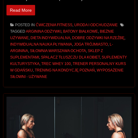
Read More
POSTED IN
ĆWICZENIA FITNESS
,
URODA I ODCHUDZANIE
TAGGED
ARGININA ODŻYWKI
,
BATONY BIAŁKOWE
,
BIEŻNIE
UŻYWANE
,
DIETA INDYWIDUALNA
,
DOBRE ODŻYWKI NA RZEŹBĘ
,
INDYWIDUALNA NAUKA PŁYWANIA
,
JOGA TRÓJMIASTO
,
L-
ARGININA
,
SIŁOWNIA WARSZAWA OCHOTA
,
SKLEP Z
SUPLEMENTAMI
,
SPALACZ TŁUSZCZU DLA KOBIET
,
SUPLEMENTY
KULTURYSTYKA
,
TREC WHEY 100
,
TRENER PERSONALNY KURS
W GDAŃSKU
,
TRENING NA KONDYCJĘ POZNAŃ
,
WYPOSAŻENIE
SIŁOWNI - UŻYWANE