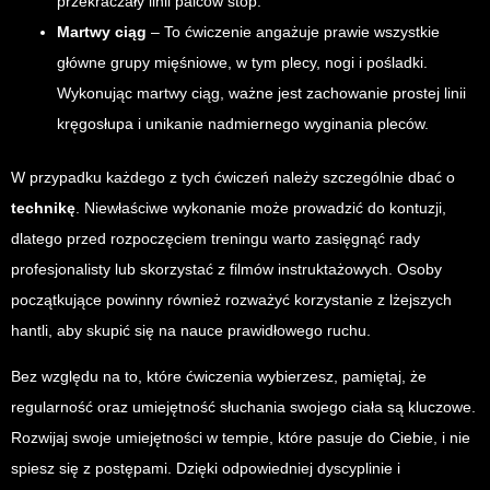
przekraczały linii palców stóp.
Martwy ciąg
– To ćwiczenie angażuje prawie wszystkie
główne grupy mięśniowe, w tym plecy, nogi i pośladki.
Wykonując martwy ciąg, ważne jest zachowanie prostej linii
kręgosłupa i unikanie nadmiernego wyginania pleców.
W przypadku każdego z tych ćwiczeń należy szczególnie dbać o
technikę
. Niewłaściwe wykonanie może prowadzić do kontuzji,
dlatego przed rozpoczęciem treningu warto zasięgnąć rady
profesjonalisty lub skorzystać z filmów instruktażowych. Osoby
początkujące powinny również rozważyć korzystanie z lżejszych
hantli, aby skupić się na nauce prawidłowego ruchu.
Bez względu na to, które ćwiczenia wybierzesz, pamiętaj, że
regularność oraz umiejętność słuchania swojego ciała są kluczowe.
Rozwijaj swoje umiejętności w tempie, które pasuje do Ciebie, i nie
spiesz się z postępami. Dzięki odpowiedniej dyscyplinie i