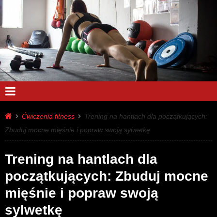
Ćwiczenia fitness
Trening na hantlach dla początkujących:
Zbuduj mocne mięśnie i popraw swoją sylwetkę
Trening na hantlach dla
początkujących: Zbuduj mocne
mięśnie i popraw swoją
sylwetkę