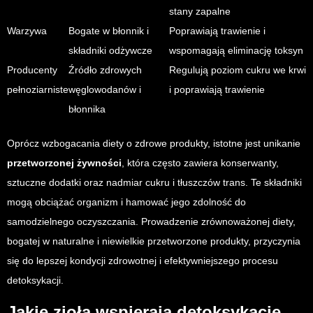
stany zapalne
Warzywa
Bogate w błonnik i
Poprawiają trawienie i
składniki odżywcze
wspomagają eliminację toksyn
Producenty
Źródło zdrowych
Regulują poziom cukru we krwi
pełnoziarniste
węglowodanów i
i poprawiają trawienie
błonnika
Oprócz wzbogacania diety o zdrowe produkty, istotne jest unikanie
przetworzonej żywności
, która często zawiera konserwanty,
sztuczne dodatki oraz nadmiar cukru i tłuszczów trans. Te składniki
mogą obciążać organizm i hamować jego zdolność do
samodzielnego oczyszczania. Prowadzenie zrównoważonej diety,
bogatej w naturalne i niewielkie przetworzone produkty, przyczynia
się do lepszej kondycji zdrowotnej i efektywniejszego procesu
detoksykacji.
Jakie zioła wspierają detoksykację