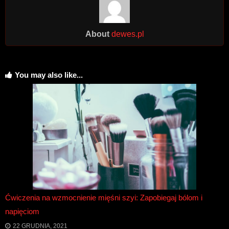
About
dewes.pl
You may also like...
Ćwiczenia na wzmocnienie mięśni szyi: Zapobiegaj bólom i
napięciom
22 GRUDNIA, 2021