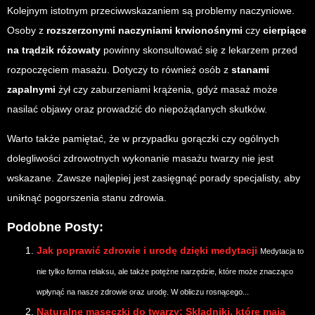
Kolejnym istotnym przeciwwskazaniem są problemy naczyniowe.
Osoby z
rozszerzonymi naczyniami krwionośnymi
czy
cierpiące
na trądzik różowaty
powinny skonsultować się z lekarzem przed
rozpoczęciem masażu. Dotyczy to również osób z
stanami
zapalnymi
żył czy zaburzeniami krążenia, gdyż masaż może
nasilać objawy oraz prowadzić do niepożądanych skutków.
Warto także pamiętać, że w przypadku gorączki czy ogólnych
dolegliwości zdrowotnych wykonanie masażu twarzy nie jest
wskazane. Zawsze najlepiej jest zasięgnąć porady specjalisty, aby
uniknąć pogorszenia stanu zdrowia.
Podobne Posty:
Jak poprawić zdrowie i urodę dzięki medytacji
Medytacja to
nie tylko forma relaksu, ale także potężne narzędzie, które może znacząco
wpłynąć na nasze zdrowie oraz urodę. W obliczu rosnącego...
Naturalne maseczki do twarzy: Składniki, które mają