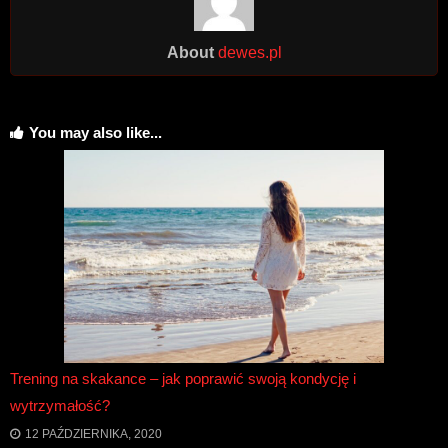
About
dewes.pl
You may also like...
Trening na skakance – jak poprawić swoją kondycję i
wytrzymałość?
12 PAŹDZIERNIKA, 2020