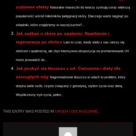
cudowne efekty
Naturalne maseczki do twarzy zyskują coraz większą
popularność wśród miłośników pielęgnacji skóry. Dlaczego warto sięgnąć po
składniki, które znajdziemy w naszej kuchni?...
Jak zadbać o skórę po opalaniu: Nawilżenie i
regeneracja po słońcu
Lato to czas, kiedy wielu z nas cieszy się
słońcem i opalenizną, ale zbyt intensywna ekspozycja na promieniowanie UV
może prowadzić do...
Jak pozbyć się tłuszczu z ud: Ćwiczenia i diety dla
szczupłych nóg
Nagromadzenie tłuszczu w udach to problem, który
dotyka wiele osób, często związany z genetyką, stylem życia oraz dietą.
Współczesny tryb życia, pełen...
THIS ENTRY WAS POSTED IN
URODA I ODCHUDZANIE
.