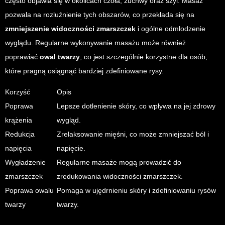
często objawia się w okolicach czoła, żuchwy oraz szyi. Masaż
pozwala na rozluźnienie tych obszarów, co przekłada się na
zmniejszenie widoczności zmarszczek
i ogólne odmłodzenie
wyglądu. Regularne wykonywanie masażu może również
poprawiać
owal twarzy
, co jest szczególnie korzystne dla osób,
które pragną osiągnąć bardziej zdefiniowane rysy.
Korzyść
Opis
Poprawa
Lepsze dotlenienie skóry, co wpływa na jej zdrowy
krążenia
wygląd.
Redukcja
Zrelaksowanie mięśni, co może zmniejszać ból i
napięcia
napięcie.
Wygładzenie
Regularne masaże mogą prowadzić do
zmarszczek
zredukowania widoczności zmarszczek.
Poprawa owalu
Pomaga w ujędrnieniu skóry i zdefiniowaniu rysów
twarzy
twarzy.