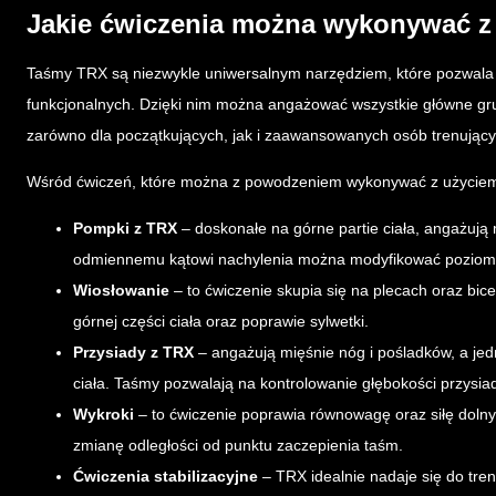
Jakie ćwiczenia można wykonywać 
Taśmy TRX są niezwykle uniwersalnym narzędziem, które pozwala
funkcjonalnych. Dzięki nim można angażować wszystkie główne gr
zarówno dla początkujących, jak i zaawansowanych osób trenujący
Wśród ćwiczeń, które można z powodzeniem wykonywać z użyciem
Pompki z TRX
– doskonałe na górne partie ciała, angażują m
odmiennemu kątowi nachylenia można modyfikować poziom t
Wiosłowanie
– to ćwiczenie skupia się na plecach oraz bic
górnej części ciała oraz poprawie sylwetki.
Przysiady z TRX
– angażują mięśnie nóg i pośladków, a je
ciała. Taśmy pozwalają na kontrolowanie głębokości przysia
Wykroki
– to ćwiczenie poprawia równowagę oraz siłę dolnyc
zmianę odległości od punktu zaczepienia taśm.
Ćwiczenia stabilizacyjne
– TRX idealnie nadaje się do tren