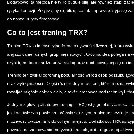
Dodatkowo, ta metoda nie tylko buduje siłę, ale również stabilizac
ryzyka kontuzji. Przyjrzyjmy się bliżej, co tak naprawdę kryje się 
do naszej rutyny fitnessowej.
Co to jest trening TRX?
Trening TRX to innowacyjna forma aktywności fizycznej, która wyk
angażowanie różnych grup mięśniowych. Główna idea polega na 
czyni tę metodę bardzo uniwersalną oraz dostosowującą się do in
Trening ten zyskał ogromną popularność wśród osób poszukując
oraz wytrzymałości. Dzięki różnorodnym ruchom, które można wy
rozwijać mięśnie całego ciała, a także pracować nad techniką i ró
Jednym z głównych atutów treningu TRX jest jego elastyczność –
jak i na świeżym powietrzu. W związku z tym trening ten zyskuje n
możliwość ćwiczenia w dowolnym miejscu. Dodatkowo, TRX sprzyja
pozwala na zachowanie motywacji oraz chęci do regularnej aktywn