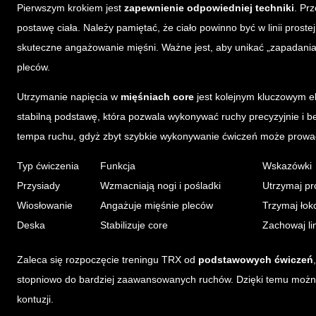
Pierwszym krokiem jest
zapewnienie odpowiedniej techniki
. Pr
postawę ciała. Należy pamiętać, że ciało powinno być w linii prost
skuteczne angażowanie mięśni. Ważne jest, aby unikać „zapadania
pleców.
Utrzymanie napięcia w
mięśniach core
jest kolejnym kluczowym e
stabilną podstawę, która pozwala wykonywać ruchy precyzyjnie i b
tempa ruchu, gdyż zbyt szybkie wykonywanie ćwiczeń może prowadz
Typ ćwiczenia
Funkcja
Wskazówki
Przysiady
Wzmacniają nogi i pośladki
Utrzymaj pr
Wiosłowanie
Angażuje mięśnie pleców
Trzymaj łokc
Deska
Stabilizuje core
Zachowaj lin
Zaleca się rozpoczęcie treningu TRX od
podstawowych ćwiczeń
stopniowo do bardziej zaawansowanych ruchów. Dzięki temu można 
kontuzji.