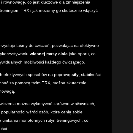
ję i równowagę, co jest kluczowe dla zmniejszenia
za treningiem TRX i jak możemy go skutecznie włączyć
orzystuje taśmy do ćwiczeń, pozwalając na efektywne
wykorzystywaniu
własnej masy ciała
jako oporu, co
dywidualnych możliwości każdego ćwiczącego.
ych efektywnych sposobów na poprawę
siły
, stabilności
konać za pomocą taśm TRX, można skutecznie
wnowagą.
 ćwiczenia można wykonywać zarówno w siłowniach,
a popularności wśród osób, które cenią sobie
 unikaniu monotonnych rutyn treningowych, co
ości.