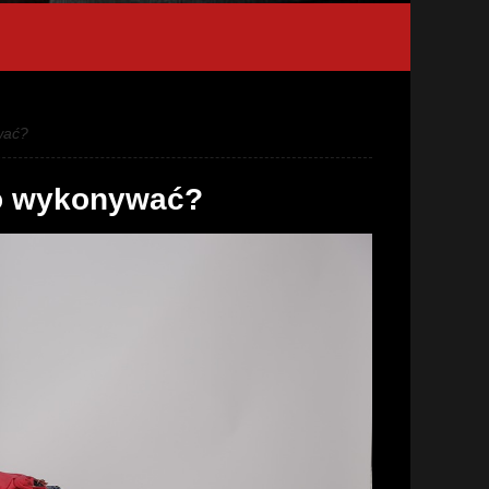
wać?
 go wykonywać?