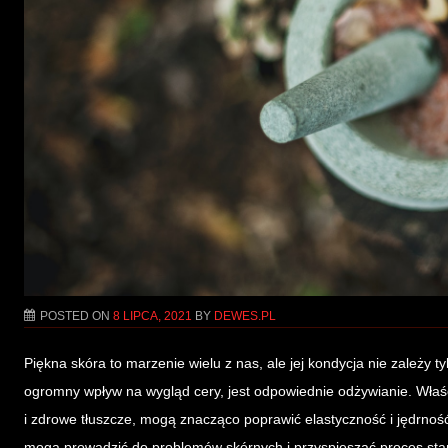
POSTED ON
8 LIPCA, 2021
BY
DEWES.PL
Piękna skóra to marzenie wielu z nas, ale jej kondycja nie zależ
ogromny wpływ na wygląd cery, jest odpowiednie odżywianie. Właś
i zdrowe tłuszcze, mogą znacząco poprawić elastyczność i jędrność 
mogą prowadzić do problemów skórnych i przyspieszać proces starze