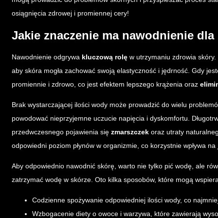
osiągnięcia zdrowej i promiennej cery!
Jakie znaczenie ma nawodnienie dla
Nawodnienie odgrywa
kluczową rolę
w utrzymaniu zdrowia skóry.
aby skóra mogła zachować swoją elastyczność i jędrność. Gdy je
promiennie i zdrowo, co jest efektem lepszego krążenia oraz
elimi
Brak wystarczającej ilości wody może prowadzić do wielu problemó
powodować nieprzyjemne uczucie napięcia i dyskomfortu. Długotrw
przedwczesnego pojawienia się
zmarszczek
oraz utraty naturalneg
odpowiedni poziom płynów w organizmie, co korzystnie wpływa na
Aby odpowiednio nawodnić skórę, warto nie tylko pić wodę, ale ró
zatrzymać wodę w skórze. Oto kilka sposobów, które mogą wspier
Codzienne spożywanie odpowiedniej ilości wody, co najmniej 2
Wzbogacenie diety o owoce i warzywa, które zawierają wyso