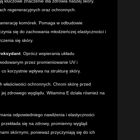
ą kluczowe znaczenie dla zdrowia naszej skóry.
esach regeneracyjnych oraz ochronnych.
egenerację komórek. Pomaga w odbudowie
zynia się do zachowania młodzieńczej elastyczności i
czenia się skóry.
yoksydant
. Oprócz wspierania układu
owodowanym przez promieniowanie UV i
co korzystnie wpływa na strukturę skóry.
ich właściwości ochronnych. Chroni skórę przed
a jej zdrowego wyglądu. Witamina E działa również na
ymania odpowiedniego nawilżenia i elastyczności
 przekłada się na zdrowy, promienny wygląd.
emami skórnymi, ponieważ przyczyniają się do ich