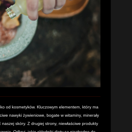
y tylko od kosmetyków. Kluczowym elementem, który ma
ciwe nawyki żywieniowe, bogate w witaminy, minerały
naszej skóry. Z drugiej strony, niewłaściwe produkty
nia. Odkryj, jakie składniki diety są niezbędne do