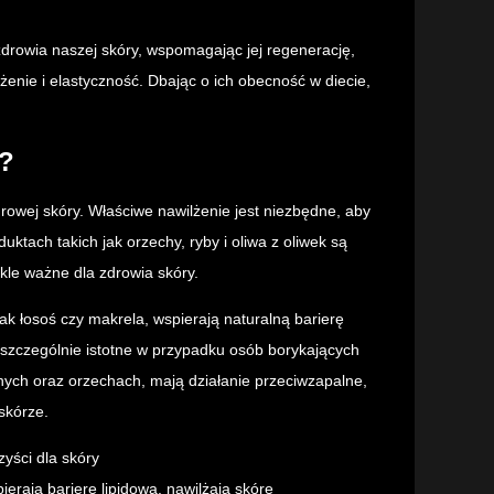
drowia naszej skóry, wspomagając jej regenerację,
nie i elastyczność. Dbając o ich obecność w diecie,
y?
rowej skóry. Właściwe nawilżenie jest niezbędne, aby
ktach takich jak orzechy, ryby i oliwa z oliwek są
ykle ważne dla zdrowia skóry.
k łosoś czy makrela, wspierają naturalną barierę
t szczególnie istotne w przypadku osób borykających
nnych oraz orzechach, mają działanie przeciwzapalne,
skórze.
zyści dla skóry
ierają barierę lipidową, nawilżają skórę