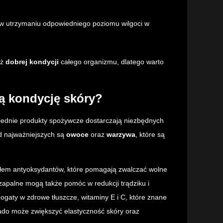
w utrzymaniu odpowiedniego poziomu wilgoci w
eż
dobrej kondycji
całego organizmu, dlatego warto
ą kondycję skóry?
iednie produkty spożywcze dostarczają niezbędnych
ód najważniejszych są
owoce
oraz
warzywa
, które są
ódłem antyoksydantów, które pomagają zwalczać wolne
wzapalne mogą także pomóc w redukcji trądziku i
gaty w zdrowe tłuszcze, witaminy E i C, które znane
ado może zwiększyć elastyczność skóry oraz