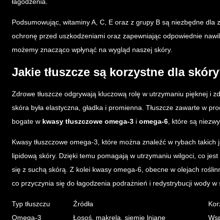
łagodzenia.
Podsumowując, witaminy A, C, E oraz z grupy B są niezbędne dla z
ochronę przed uszkodzeniami oraz zapewniając odpowiednie nawilże
możemy znacząco wpłynąć na wygląd naszej skóry.
Jakie tłuszcze są korzystne dla skór
Zdrowe tłuszcze odgrywają kluczową rolę w utrzymaniu pięknej i zd
skóra była elastyczna, gładka i promienna. Tłuszcze zawarte w produ
bogate w
kwasy tłuszczowe omega-3
i
omega-6
, które są niezw
Kwasy tłuszczowe omega-3, które można znaleźć w rybach takich ja
lipidową skóry. Dzięki temu pomagają w utrzymaniu wilgoci, co jes
się z suchą skórą. Z kolei kwasy omega-6, obecne w olejach rośli
co przyczynia się do łagodzenia podrażnień i redystrybucji wody w 
Typ tłuszczu
Źródła
Kor
Omega-3
Łosoś, makrela, siemię lniane
Wsp