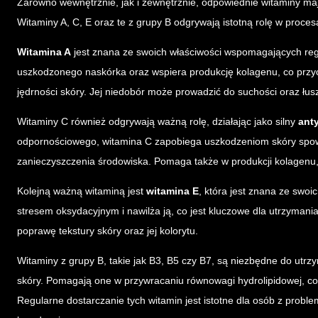
Zarówno wewnętrznie, jak i zewnętrznie, odpowiednie witaminy maj
Witaminy A, C, E oraz te z grupy B odgrywają istotną rolę w proc
Witamina A
jest znana ze swoich właściwości wspomagających r
uszkodzonego naskórka oraz wspiera produkcję kolagenu, co przyc
jędrności skóry. Jej niedobór może prowadzić do suchości oraz łusz
Witaminy C również odgrywają ważną rolę, działając jako silny
ant
odpornościowego, witamina C zapobiega uszkodzeniom skóry sp
zanieczyszczenia środowiska. Pomaga także w produkcji kolagenu, 
Kolejną ważną witaminą jest
witamina E
, która jest znana ze swo
stresem oksydacyjnym i nawilża ją, co jest kluczowe dla utrzymani
poprawę tekstury skóry oraz jej kolorytu.
Witaminy z grupy B, takie jak B3, B5 czy B7, są niezbędne do utrz
skóry. Pomagają one w przywracaniu równowagi hydrolipidowej, co
Regularne dostarczanie tych witamin jest istotne dla osób z probl