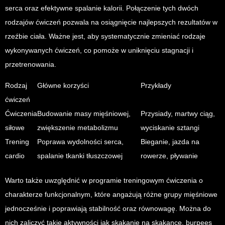
serca oraz efektywne spalanie kalorii. Połączenie tych dwóch
rodzajów ćwiczeń pozwala na osiągnięcie najlepszych rezultatów w
rzeźbie ciała. Ważne jest, aby systematycznie zmieniać rodzaje
wykonywanych ćwiczeń, co pomoże w uniknięciu stagnacji i
przetrenowania.
Rodzaj
Główne korzyści
Przykłady
ćwiczeń
Ćwiczenia
Budowanie masy mięśniowej,
Przysiady, martwy ciąg,
siłowe
zwiększenie metabolizmu
wyciskanie sztangi
Trening
Poprawa wydolności serca,
Bieganie, jazda na
cardio
spalanie tkanki tłuszczowej
rowerze, pływanie
Warto także uwzględnić w programie treningowym ćwiczenia o
charakterze funkcjonalnym, które angażują różne grupy mięśniowe
jednocześnie i poprawiają stabilność oraz równowagę. Można do
nich zaliczyć takie aktywności jak skakanie na skakance, burpees