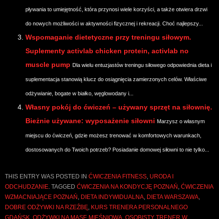
pływania to umiejętność, która przynosi wiele korzyści, a także otwiera drzwi
do nowych możliwości w aktywności fizycznej i rekreacji. Choć najlepszy...
Wspomaganie dietetyczne przy treningu siłowym.
Suplementy activlab chicken protein, activlab no
muscle pump
Dla wielu entuzjastów treningu siłowego odpowiednia dieta i
suplementacja stanowią klucz do osiągnięcia zamierzonych celów. Właściwe
odżywianie, bogate w białko, węglowodany i...
Własny pokój do ćwiczeń – używany sprzęt na siłownię.
Bieżnie używane: wyposażenie siłowni
Marzysz o własnym
miejscu do ćwiczeń, gdzie możesz trenować w komfortowych warunkach,
dostosowanych do Twoich potrzeb? Posiadanie domowej siłowni to nie tylko...
THIS ENTRY WAS POSTED IN
ĆWICZENIA FITNESS
,
URODA I
ODCHUDZANIE
. TAGGED
ĆWICZENIA NA KONDYCJĘ POZNAŃ
,
ĆWICZENIA
WZMACNIAJĄCE POZNAŃ
,
DIETA INDYWIDUALNA
,
DIETA WARSZAWA
,
DOBRE ODŻYWKI NA RZEŹBĘ
,
KURS TRENERA PERSONALNEGO
GDAŃSK
,
ODŻYWKI NA MASĘ MIĘŚNIOWĄ
,
OSOBISTY TRENER W