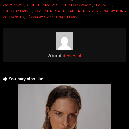
WARSZAWIE
,
REDUKCJA MASY
,
SKLEP Z ODŻYWKAMI
,
SPALACZE
,
STERYDY OPINIE
,
SUPLEMENTY ACTIVLAB
,
TRENER PERSONALNY KURS
W GDAŃSKU
,
UŻYWANY SPRZĘT NA SIŁOWNIĘ
.
About
dewes.pl
You may also like...