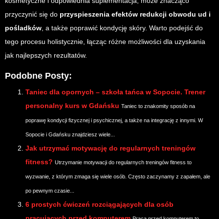
kosmetyczne i odpowiednia suplementacja, może znacząco
przyczynić się do
przyspieszenia efektów redukcji obwodu ud i
pośladków
, a także poprawić kondycję skóry. Warto podejść do
tego procesu holistycznie, łącząc różne możliwości dla uzyskania
jak najlepszych rezultatów.
Podobne Posty:
Taniec dla opornych – szkoła tańca w Sopocie. Trener
personalny kurs w Gdańsku
Taniec to znakomity sposób na
poprawę kondycji fizycznej i psychicznej, a także na integrację z innymi. W
Sopocie i Gdańsku znajdziesz wiele...
Jak utrzymać motywację do regularnych treningów
fitness?
Utrzymanie motywacji do regularnych treningów fitness to
wyzwanie, z którym zmaga się wiele osób. Często zaczynamy z zapałem, ale
po pewnym czasie...
6 prostych ćwiczeń rozciągających dla osób
pracujących przed komputerem
Praca przed komputerem to