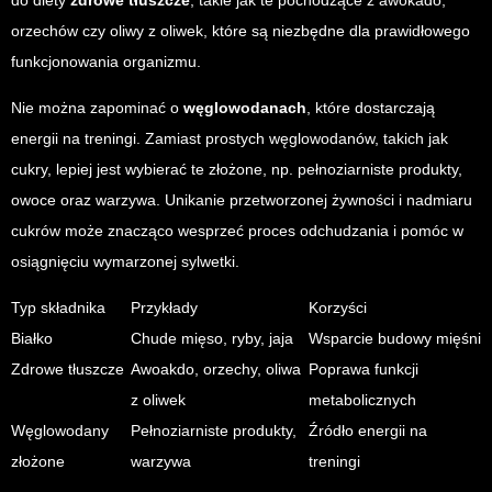
do diety
zdrowe tłuszcze
, takie jak te pochodzące z awokado,
orzechów czy oliwy z oliwek, które są niezbędne dla prawidłowego
funkcjonowania organizmu.
Nie można zapominać o
węglowodanach
, które dostarczają
energii na treningi. Zamiast prostych węglowodanów, takich jak
cukry, lepiej jest wybierać te złożone, np. pełnoziarniste produkty,
owoce oraz warzywa. Unikanie przetworzonej żywności i nadmiaru
cukrów może znacząco wesprzeć proces odchudzania i pomóc w
osiągnięciu wymarzonej sylwetki.
Typ składnika
Przykłady
Korzyści
Białko
Chude mięso, ryby, jaja
Wsparcie budowy mięśni
Zdrowe tłuszcze
Awoakdo, orzechy, oliwa
Poprawa funkcji
z oliwek
metabolicznych
Węglowodany
Pełnoziarniste produkty,
Źródło energii na
złożone
warzywa
treningi