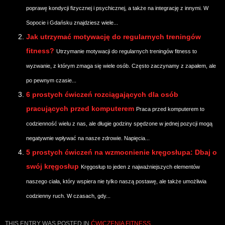
poprawę kondycji fizycznej i psychicznej, a także na integrację z innymi. W
Sopocie i Gdańsku znajdziesz wiele...
Jak utrzymać motywację do regularnych treningów
fitness?
Utrzymanie motywacji do regularnych treningów fitness to
wyzwanie, z którym zmaga się wiele osób. Często zaczynamy z zapałem, ale
po pewnym czasie...
6 prostych ćwiczeń rozciągających dla osób
pracujących przed komputerem
Praca przed komputerem to
codzienność wielu z nas, ale długie godziny spędzone w jednej pozycji mogą
negatywnie wpływać na nasze zdrowie. Napięcia...
5 prostych ćwiczeń na wzmocnienie kręgosłupa: Dbaj o
swój kręgosłup
Kręgosłup to jeden z najważniejszych elementów
naszego ciała, który wspiera nie tylko naszą postawę, ale także umożliwia
codzienny ruch. W czasach, gdy...
THIS ENTRY WAS POSTED IN
ĆWICZENIA FITNESS
.