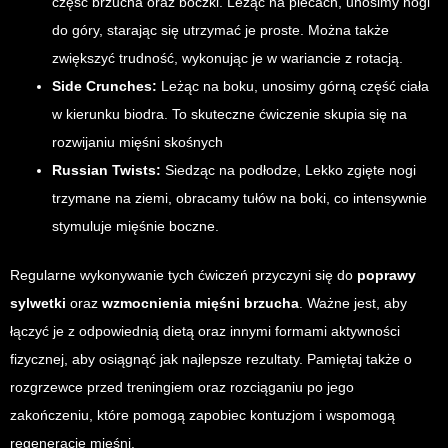
część brzucha oraz boczki. Leżąc na plecach, unosimy nogi
do góry, starając się utrzymać je proste. Można także
zwiększyć trudność, wykonując je w wariancie z rotacją.
Side Crunches:
Leżąc na boku, unosimy górną część ciała
w kierunku biodra. To skuteczne ćwiczenie skupia się na
rozwijaniu mięśni skośnych
Russian Twists:
Siedząc na podłodze, Lekko zgięte nogi
trzymane na ziemi, obracamy tułów na boki, co intensywnie
stymuluje mięśnie boczne.
Regularne wykonywanie tych ćwiczeń przyczyni się do
poprawy
sylwetki
oraz
wzmocnienia mięśni brzucha
. Ważne jest, aby
łączyć je z odpowiednią dietą oraz innymi formami aktywności
fizycznej, aby osiągnąć jak najlepsze rezultaty. Pamiętaj także o
rozgrzewce przed treningiem oraz rozciąganiu po jego
zakończeniu, które pomogą zapobiec kontuzjom i wspomogą
regenerację mięśni.