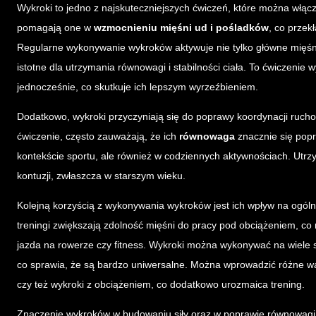
Wykroki to jedno z najskuteczniejszych ćwiczeń, które można włąc
pomagają one w
wzmocnieniu mięśni ud i pośladków
, co przek
Regularne wykonywanie wykroków aktywuje nie tylko główne mięśn
istotne dla utrzymania równowagi i stabilności ciała. To ćwiczeni
jednocześnie, co skutkuje ich lepszym wyrzeźbieniem.
Dodatkowo, wykroki przyczyniają się do poprawy koordynacji ruchowe
ćwiczenie, często zauważają, że ich
równowaga
znacznie się popr
kontekście sportu, ale również w codziennych aktywnościach. Utr
kontuzji, zwłaszcza w starszym wieku.
Kolejną korzyścią z wykonywania wykroków jest ich wpływ na ogól
treningi zwiększają zdolność mięśni do pracy pod obciążeniem, co
jazda na rowerze czy fitness. Wykroki można wykonywać na wiele s
co sprawia, że są bardzo uniwersalne. Można wprowadzić różne war
czy też wykroki z obciążeniem, co dodatkowo urozmaica trening.
Znaczenie wykroków w budowaniu siły oraz w poprawie równowagi je