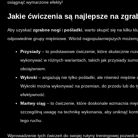
osiągnąć wymarzone efekty!
Jakie ćwiczenia są najlepsze na zgra
Aby uzyskać
zgrabne nogi
i
pośladki
, warto skupić się na kilku 
odpowiednie grupy mięśniowe. Wśród najpopularniejszych możemy
Przysiady
– to podstawowe ćwiczenie, które skutecznie rozw
wykonywać w różnych wariantach, takich jak przysiady sumo
obciążeniem.
Wykroki
– angażują nie tylko pośladki, ale również mięśnie
Wykroki można wykonywać na przemian, do przodu lub do tył
efektywność.
Martwy ciąg
– to ćwiczenie, które doskonale wzmacnia mięś
szczególną uwagę na technikę wykonania, aby uniknąć kontu
tego ruchu.
Wprowadzenie tych ćwiczeń do swojej rutyny treningowej pozwoli ni