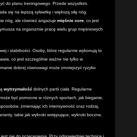
zyć do planu treningowego. Przede wszystkim,
łada się na lepszą sylwetkę i większą siłę nóg.
ie nóg, ale również angażuje
mięśnie core
, co jest
e wymusza na organizmie pracę wielu grup mięśniowych
j i stabilności. Osoby, które regularnie wykonują to
awia, co jest szczególnie ważne nie tylko w
zymanie dobrej równowagi może zmniejszyć ryzyko
ną
wytrzymałość
dolnych partii ciała. Regularne
 może być pomocne w różnych sportach, jak bieganie,
posobów, zmieniając ich intensywność oraz rodzaj,
ianty, takie jak wykroki wstępujące, wykroki boczne,
st nie do przecenienia. Przy odpowiedniej technice i