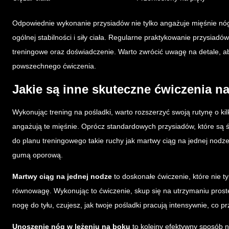
Odpowiednie wykonanie przysiadów nie tylko angażuje mięśnie nóg, 
ogólnej stabilności i siły ciała. Regularne praktykowanie przysiad
treningowe oraz doświadczenie. Warto zwrócić uwagę na detale, a
powszechnego ćwiczenia.
Jakie są inne skuteczne ćwiczenia n
Wykonując trening na pośladki, warto rozszerzyć swoją rutynę o ki
angażują te mięśnie. Oprócz standardowych przysiadów, które są
do planu treningowego takie ruchy jak martwy ciąg na jednej nodz
gumą oporową.
Martwy ciąg na jednej nodze
to doskonałe ćwiczenie, które nie 
równowagę. Wykonując to ćwiczenie, skup się na utrzymaniu prosteg
nogę do tyłu, czujesz, jak twoje pośladki pracują intensywnie, co p
Unoszenie nóg w leżeniu na boku
to kolejny efektywny sposób 