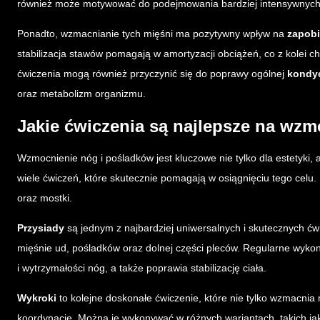
również może motywować do podejmowania bardziej intensywnych
Ponadto, wzmacnianie tych mięśni ma pozytywny wpływ na
zapobi
stabilizacja stawów pomagają w amortyzacji obciążeń, co z kolei c
ćwiczenia mogą również przyczynić się do poprawy ogólnej
kondyc
oraz metabolizm organizmu.
Jakie ćwiczenia są najlepsze na wz
Wzmocnienie nóg i pośladków jest kluczowe nie tylko dla estetyki, al
wiele ćwiczeń, które skutecznie pomagają w osiągnięciu tego celu.
oraz mostki.
Przysiady
są jednym z najbardziej uniwersalnych i skutecznych ćw
mięśnie ud, pośladków oraz dolnej części pleców. Regularne wykon
i wytrzymałości nóg, a także poprawia stabilizację ciała.
Wykroki
to kolejne doskonałe ćwiczenie, które nie tylko wzmacnia
koordynację. Można je wykonywać w różnych wariantach, takich jak