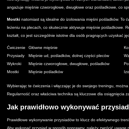
angażuje mięśnie czworogłowe, dwugłowe oraz pośladkowe, co spr
Mostki
natomiast są idealne do izolowania mięśni pośladków. To 
leżeniu na plecach, co skutecznie aktywuje mięśnie pośladkowe. R
kształt, co jest szczególnie istotne dla osób pragnących uzyskać jęd
Ćwiczenie
Główne mięśnie
Ko
Przysiady
Mięśnie ud, pośladków, dolnej części pleców
Wz
Wykroki
Mięśnie czworogłowe, dwugłowe, pośladków
Po
Mostki
Mięśnie pośladków
Iz
Wybierając te ćwiczenia i włączając je do swojego treningu, można 
Regularność oraz właściwa technika są kluczowe dla osiągnięcia z
Jak prawidłowo wykonywać przysia
Prawidłowe wykonywanie przysiadów to klucz do efektywnego trening
Aby wykonać przysiad w sposób poprawny, należy zwrócić uwagę na