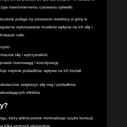
zyja równomiernemu rysowaniu sylwetki.
ćwiczenie polega na unoszeniu miednicy w górę w
egularne wykonywanie mostków wpłynie na ich siłę i
rniejsze ciało.
rzyści
macnia siłę i wytrzymałość
prawia równowagę i koordynację
oluje mięśnie pośladków, wpływa na ich kształt
skutecznie zwiększyć siłę nóg i pośladków.
adowalających efektów.
dy?
u, który jednocześnie minimalizuje ryzyko kontuzji.
 kilka istotnych elementów.