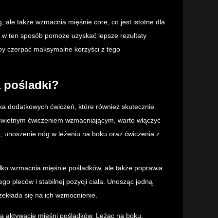
ale także wzmacnia mięśnie core, co jest istotne dla
ów w ten sposób pomoże uzyskać lepsze rezultaty
by czerpać maksymalne korzyści z tego
a pośladki?
lka dodatkowych ćwiczeń, które również skutecznie
 świetnym ćwiczeniem wzmacniającym, warto włączyć
e, unoszenie nóg w leżeniu na boku oraz ćwiczenia z
tylko wzmacnia mięśnie pośladków, ale także poprawia
o pleców i stabilnej pozycji ciała. Unosząc jedną
rzekłada się na ich wzmocnienie.
na aktywację mięśni pośladków. Leżąc na boku,