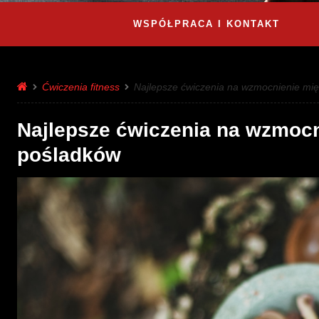
WSPÓŁPRACA I KONTAKT
Ćwiczenia fitness
Najlepsze ćwiczenia na wzmocnienie mię
Najlepsze ćwiczenia na wzmocni
pośladków