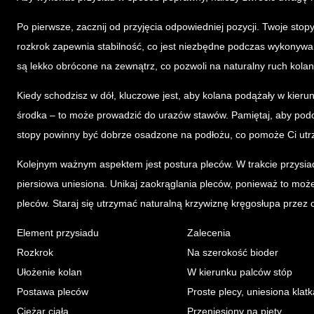
Po pierwsze, zacznij od przyjęcia odpowiedniej pozycji. Twoje sto
rozkrok zapewnia stabilność, co jest niezbędne podczas wykonywan
są lekko obrócone na zewnątrz, co pozwoli na naturalny ruch kolan
Kiedy schodzisz w dół, kluczowe jest, aby kolana podążały w kieru
środka – to może prowadzić do urazów stawów. Pamiętaj, aby podcz
stopy powinny być dobrze osadzone na podłożu, co pomoże Ci ut
Kolejnym ważnym aspektem jest postura pleców. W trakcie przysia
piersiowa uniesiona. Unikaj zaokrąglania pleców, ponieważ to może
pleców. Staraj się utrzymać naturalną krzywiznę kręgosłupa przez c
Element przysiadu
Zalecenia
Rozkrok
Na szerokość bioder
Ułożenie kolan
W kierunku palców stóp
Postawa pleców
Proste plecy, uniesiona klat
Ciężar ciała
Przeniesiony na pięty