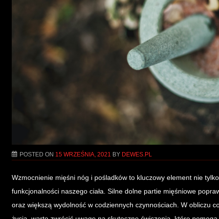
POSTED ON
15 WRZEŚNIA, 2021
BY
DEWES.PL
Wzmocnienie mięśni nóg i pośladków to kluczowy element nie tylko d
funkcjonalności naszego ciała. Silne dolne partie mięśniowe popraw
oraz większą wydolność w codziennych czynnościach. W obliczu co
życia, warto zwrócić uwagę na skuteczne ćwiczenia, które pomog