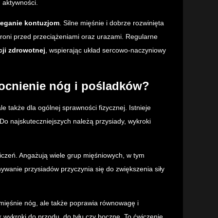
 aktywności.
eganie kontuzjom
. Silne mięśnie i dobrze rozwinięta
hroni przed przeciążeniami oraz urazami. Regularne
ji zdrowotnej
, wspierając układ sercowo-naczyniowy
mocnienie nóg i pośladków?
e także dla ogólnej sprawności fizycznej. Istnieje
 Do najskuteczniejszych należą przysiady, wykroki
iczeń. Angażują wiele grup mięśniowych, w tym
ywanie przysiadów przyczynia się do zwiększenia siły
 mięśnie nóg, ale także poprawia równowagę i
 wykroki do przodu, do tyłu czy boczne. To ćwiczenie