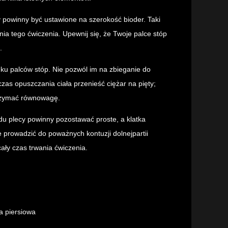
py powinny być ustawione na szerokość bioder. Taki
ia tego ćwiczenia. Upewnij się, że Twoje palce stóp
.
nku palców stóp. Nie pozwól im na zbieganie do
as opuszczania ciała przenieść ciężar na pięty;
rzymać równowagę.
du plecy powinny pozostawać proste, a klatka
 prowadzić do poważnych kontuzji dolnejpartii
ały czas trwania ćwiczenia.
ka piersiowa