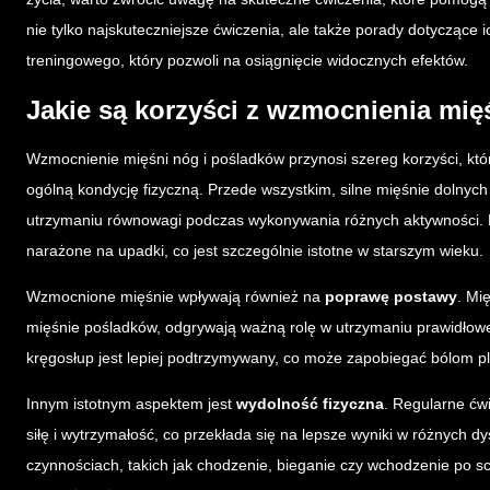
nie tylko najskuteczniejsze ćwiczenia, ale także porady dotycząc
treningowego, który pozwoli na osiągnięcie widocznych efektów.
Jakie są korzyści z wzmocnienia mię
Wzmocnienie mięśni nóg i pośladków przynosi szereg korzyści, kt
ogólną kondycję fizyczną. Przede wszystkim, silne mięśnie dolnych 
utrzymaniu równowagi podczas wykonywania różnych aktywności. Dz
narażone na upadki, co jest szczególnie istotne w starszym wieku.
Wzmocnione mięśnie wpływają również na
poprawę postawy
. Mi
mięśnie pośladków, odgrywają ważną rolę w utrzymaniu prawidłowej 
kręgosłup jest lepiej podtrzymywany, co może zapobiegać bólom p
Innym istotnym aspektem jest
wydolność fizyczna
. Regularne ćw
siłę i wytrzymałość, co przekłada się na lepsze wyniki w różnych 
czynnościach, takich jak chodzenie, bieganie czy wchodzenie po sch