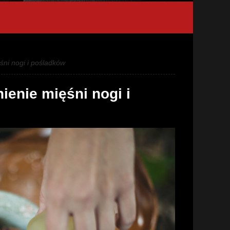
śni nogi i pośladków
enie mięśni nogi i