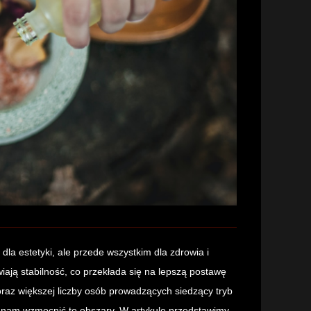
la estetyki, ale przede wszystkim dla zdrowia i
iają stabilność, co przekłada się na lepszą postawę
raz większej liczby osób prowadzących siedzący tryb
ą nam wzmocnić te obszary. W artykule przedstawimy